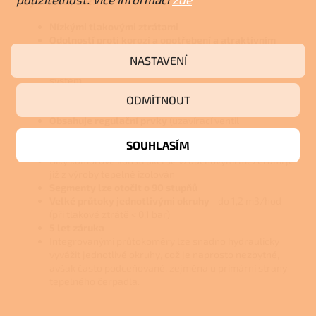
Nízkými tlakovými ztrátami
Odolností proti korozi a opotřebení a atraktivním
designem
NASTAVENÍ
Šetří náklady
na skladové zásoby - stavebnicový
systém
Složíte podle potřeby přímo na stavbě a celá montáž
ODMÍTNOUT
netrvá více jak 5 minut
Obsahuje regulační prvky
(uzavírací ventil
a průtokoměr)
SOUHLASÍM
Vyroben z plastu
Díky komorové konstrukci se vzduchovými mezerami je
již z výroby tepelně izolován
Segmenty lze otočit o 90 stupňů
Velké průtoky jednotlivými okruhy
- do 1,2 m3/hod
(při tlakové ztrátě < 0,1 bar)
5 let záruka
Integrovanými průtokoměry lze snadno hydraulicky
vyvážit jednotlivé okruhy, což je naprosto nezbytné,
avšak často podceňované, zejména u primární strany
tepelného čerpadla.