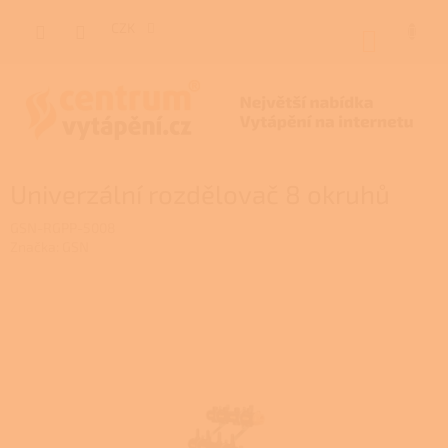
Přejít
na
CZK
NÁKUP
obsah
KOŠÍK
Univerzální rozdělovač 8 okruhů
GSN-RGPP-5008
Značka:
GSN