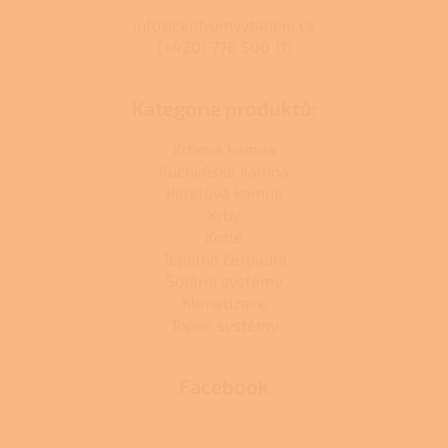
info@centrumvytapeni.cz
(+420) 778 500 111
Kategorie produktů:
Krbová kamna
Kuchyňská kamna
Peletová kamna
Krby
Kotle
Tepelná čerpadla
Solární systémy
Klimatizace
Topné systémy
Facebook