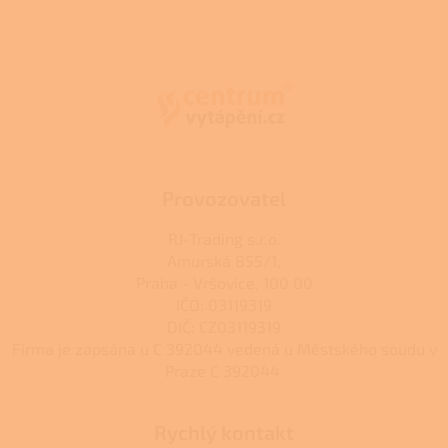
Z
á
p
a
t
í
Provozovatel
RJ-Trading s.r.o.
Amurská 855/1,
Praha - Vršovice, 100 00
IČO: 03119319
DIČ: CZ03119319
Firma je zapsána u C 392044 vedená u Městského soudu v
Praze C 392044.
Rychlý kontakt