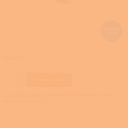
36 197 Kč
–25 %
Skladem
Přidat do košíku
Univerzální rozdělovač primárních okruhů teplených čerpadel,
topných systémů, atd...
Detailní informace