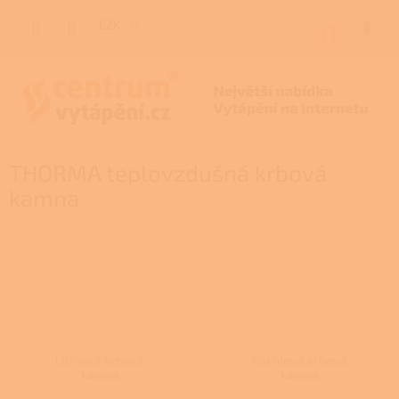
Přejít
na
CZK
NÁKUP
obsah
KOŠÍK
THORMA teplovzdušná krbová
kamna
Litinová krbová
Kachlová krbová
kamna
kamna