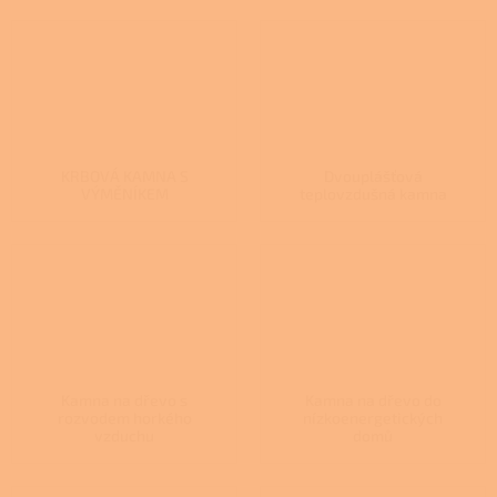
KRBOVÁ KAMNA S
Dvouplášťová
VÝMĚNÍKEM
teplovzdušná kamna
Kamna na dřevo s
Kamna na dřevo do
rozvodem horkého
nízkoenergetických
vzduchu
domů