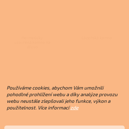
Hermeticky
Lázeňská kamna
uzavřená kamna na
dřevo
Používáme cookies, abychom Vám umožnili
pohodlné prohlížení webu a díky analýze provozu
webu neustále zlepšovali jeho funkce, výkon a
Krbová kamna na
dřevo a pelety
použitelnost. Více informací
zde