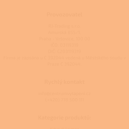
Provozovatel
RJ-Trading s.r.o.
Amurská 855/1,
Praha - Vršovice, 100 00
IČO: 03119319
DIČ: CZ03119319
Firma je zapsána u C 392044 vedená u Městského soudu v
Praze C 392044.
Rychlý kontakt
info@centrumvytapeni.cz
(+420) 778 500 111
Kategorie produktů:
Krbová kamna