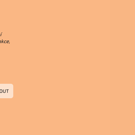
í
nkce,
OUT