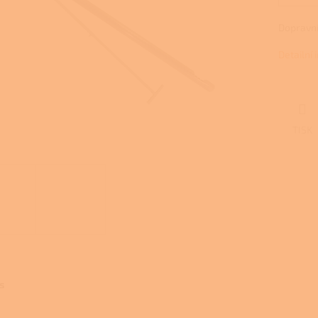
Dopravní
Detailní
TISK
s