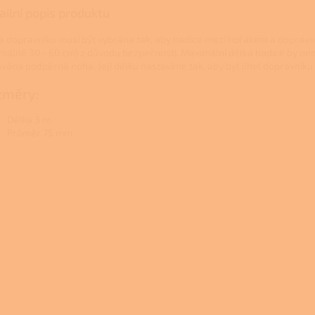
ailní popis produktu
a dopravníku musí být vybrána tak, aby hadice mezi hořákem a doprav
imálně 30 - 60 cm) z důvodu bezpečnosti. Maximální délka hadice by ne
vána podpěrná noha. Její délku nastavíme tak, aby byl úhel dopravníku
změry:
Délka 3 m
Průměr 75 mm