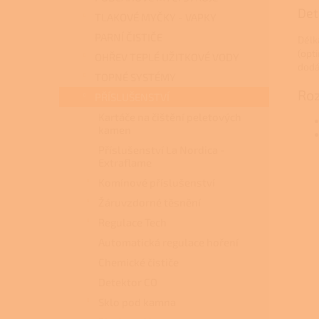
Det
TLAKOVÉ MYČKY - VAPKY
PARNÍ ČISTIČE
Délk
(opt
OHŘEV TEPLÉ UŽITKOVÉ VODY
dodá
TOPNÉ SYSTÉMY
Ro
PŘÍSLUŠENSTVÍ
Kartáče na čištění peletových
kamen
Příslušenství La Nordica -
Extraflame
Komínové příslušenství
Žáruvzdorné těsnění
Regulace Tech
Automatická regulace hoření
Chemické čističe
Detektor CO
Sklo pod kamna