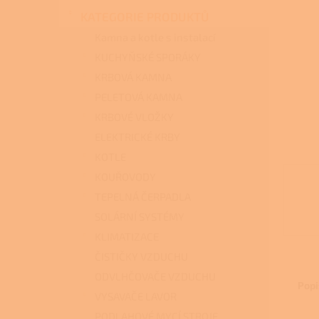
n
KATEGORIE PRODUKTŮ
e
l
Kamna a kotle s instalací
KUCHYŇSKÉ SPORÁKY
KRBOVÁ KAMNA
PELETOVÁ KAMNA
KRBOVÉ VLOŽKY
ELEKTRICKÉ KRBY
KOTLE
KOUŘOVODY
TEPELNÁ ČERPADLA
SOLÁRNÍ SYSTÉMY
KLIMATIZACE
ČISTIČKY VZDUCHU
ODVLHČOVAČE VZDUCHU
Popi
VYSAVAČE LAVOR
PODLAHOVÉ MYCÍ STROJE