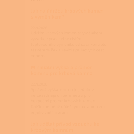
Jak na údržbu krbových kamen
s výměníkem?
22.4.2026
Údržba krbových kamen s výměníkem
vyžaduje pravidelné čištění
teplovodního výměníku od sazí, kontrolu
těsnění dvířek a revizi spalinových cest
odborní...
Minimální výška a průměr
komínu pro krbová kamna
22.4.2026
Správná výška komínu je jedním z
nejzásadnějších parametrů pro
bezpečný provoz krbových kamen.
Dalším neméně důležitým parametrem
je jeho vnitřní prům...
Jak udělat přívod vzduchu ke
krbovým kamnům