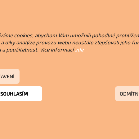
váme cookies, abychom Vám umožnili pohodlné prohlížen
a díky analýze provozu webu neustále zlepšovali jeho fu
 a použitelnost. Více informací
zde
TAVENÍ
SOUHLASÍM
ODMÍTN