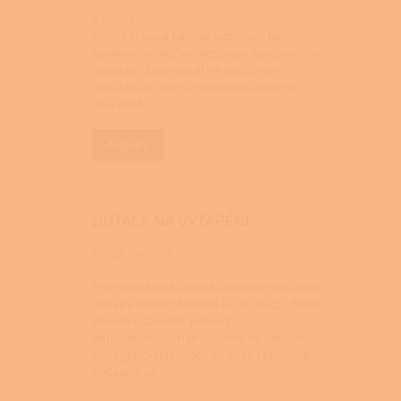
9.3.2026
Každá krbová kamna potřebují ke
správnému hoření dostatek spalovacího
vzduchu. Zatímco dříve byl přísun
vzduchu do domů zajištěn přirozeně –
díky netě...
ARCHIV
DOTACE NA VYTÁPĚNÍ
Nová zelená úsporám
Program Nová zelená úsporám dočasně
uzavírá příjem žádostí 10. 11. 2025 Nová
zelená úsporám, jeden z
nejúspěšnějších programů na podporu
energetických úspor v České republice,
dočasně uz...