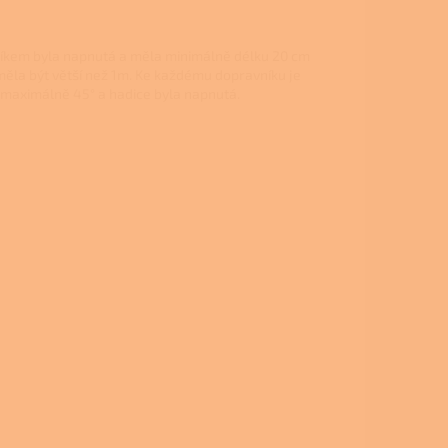
níkem byla napnutá a měla minimálně délku 20 cm
měla být větší než 1m. Ke každému dopravníku je
 maximálně 45° a hadice byla napnutá.