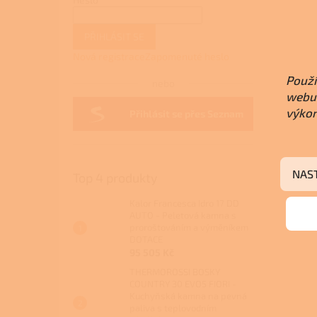
PŘIHLÁSIT SE
Nová registrace
Zapomenuté heslo
Použí
nebo
webu 
výkon
Přihlásit se přes Seznam
NAS
Top 4 produkty
Kalor Francesca Idro 17 DD
AUTO - Peletová kamna s
proroštováním a výměníkem
DOTACE
95 505 Kč
THERMOROSSI BOSKY
COUNTRY 30 EVO5 FIORI -
Kuchyňská kamna na pevná
paliva s teplovodním