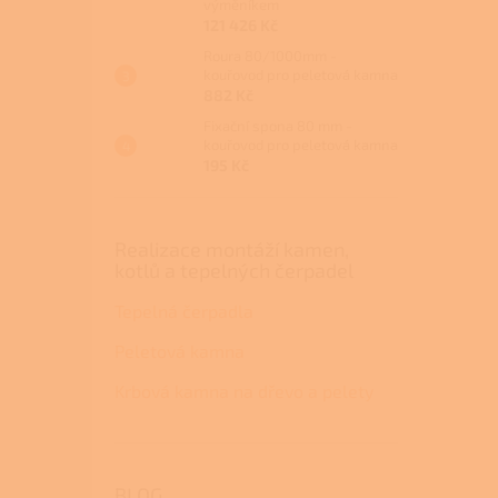
výměníkem
121 426 Kč
Roura 80/1000mm -
kouřovod pro peletová kamna
882 Kč
Fixační spona 80 mm -
kouřovod pro peletová kamna
195 Kč
Realizace montáží kamen,
kotlů a tepelných čerpadel
Tepelná čerpadla
Peletová kamna
Krbová kamna na dřevo a pelety
BLOG