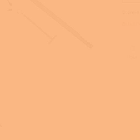
Dopravní
Detailní
TISK
s