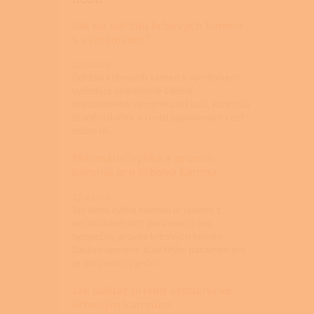
Jak na údržbu krbových kamen
s výměníkem?
22.4.2026
Údržba krbových kamen s výměníkem
vyžaduje pravidelné čištění
teplovodního výměníku od sazí, kontrolu
těsnění dvířek a revizi spalinových cest
odborní...
Minimální výška a průměr
komínu pro krbová kamna
22.4.2026
Správná výška komínu je jedním z
nejzásadnějších parametrů pro
bezpečný provoz krbových kamen.
Dalším neméně důležitým parametrem
je jeho vnitřní prům...
Jak udělat přívod vzduchu ke
krbovým kamnům