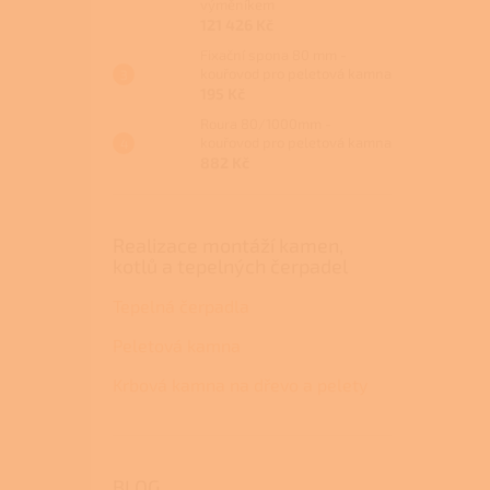
výměníkem
121 426 Kč
Fixační spona 80 mm -
kouřovod pro peletová kamna
195 Kč
Roura 80/1000mm -
kouřovod pro peletová kamna
882 Kč
Realizace montáží kamen,
kotlů a tepelných čerpadel
Tepelná čerpadla
Peletová kamna
Krbová kamna na dřevo a pelety
BLOG