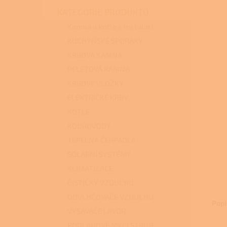
n
KATEGORIE PRODUKTŮ
e
l
Kamna a kotle s instalací
KUCHYŇSKÉ SPORÁKY
KRBOVÁ KAMNA
PELETOVÁ KAMNA
KRBOVÉ VLOŽKY
ELEKTRICKÉ KRBY
KOTLE
KOUŘOVODY
TEPELNÁ ČERPADLA
SOLÁRNÍ SYSTÉMY
KLIMATIZACE
ČISTIČKY VZDUCHU
ODVLHČOVAČE VZDUCHU
Popi
VYSAVAČE LAVOR
PODLAHOVÉ MYCÍ STROJE