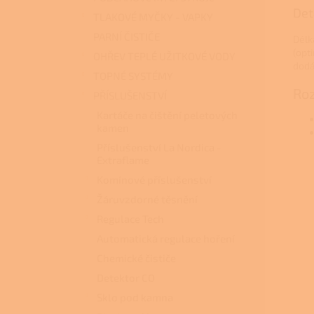
Det
TLAKOVÉ MYČKY - VAPKY
PARNÍ ČISTIČE
Délk
(opt
OHŘEV TEPLÉ UŽITKOVÉ VODY
dodá
TOPNÉ SYSTÉMY
Ro
PŘÍSLUŠENSTVÍ
Kartáče na čištění peletových
kamen
Příslušenství La Nordica -
Extraflame
Komínové příslušenství
Žáruvzdorné těsnění
Regulace Tech
Automatická regulace hoření
Chemické čističe
Detektor CO
Sklo pod kamna