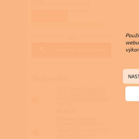
PŘIHLÁSIT SE
Nová registrace
Zapomenuté heslo
Použí
nebo
webu 
výkon
Přihlásit se přes Seznam
NAS
Top 4 produkty
Kalor Francesca Idro 17 DD
AUTO - Peletová kamna s
proroštováním a výměníkem
DOTACE
95 505 Kč
THERMOROSSI BOSKY
COUNTRY 30 EVO5 FIORI -
Kuchyňská kamna na pevná
paliva s teplovodním