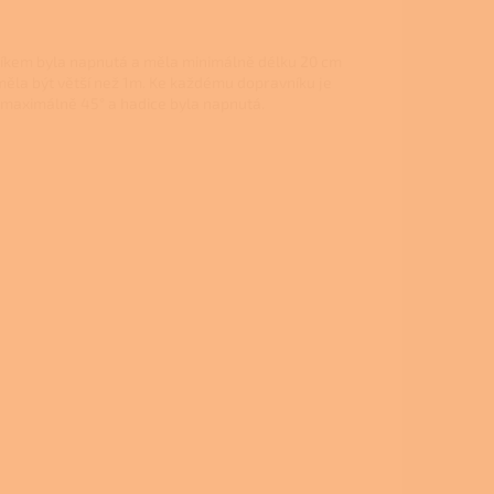
níkem byla napnutá a měla minimálně délku 20 cm
měla být větší než 1m. Ke každému dopravníku je
 maximálně 45° a hadice byla napnutá.