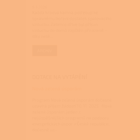
9.3.2026
Každá krbová kamna potřebují ke
správnému hoření dostatek spalovacího
vzduchu. Zatímco dříve byl přísun
vzduchu do domů zajištěn přirozeně –
díky netě...
ARCHIV
DOTACE NA VYTÁPĚNÍ
Nová zelená úsporám
Program Nová zelená úsporám dočasně
uzavírá příjem žádostí 10. 11. 2025 Nová
zelená úsporám, jeden z
nejúspěšnějších programů na podporu
energetických úspor v České republice,
dočasně uz...