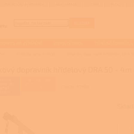
OBCHODNÍ PODMÍNKY
REKLAMACE
GDPR
BLOG
HLEDAT
DOTACE NA VYTÁPĚNÍ
FOTOVOLTAIKA
TEPELNÁ ČERPADLA
VÍ
Příslušenství ATMOS
Šnekový dopravník hřídelový DRA 5
kový dopravník hřídelový DRA 50 - 4m
PRAVA
ZAJIŠŤUJEME
RMA PŘI
REALIZACE NA
Značka:
ATMOS
LATBĚ
KLÍČ
EDEM
Sklad