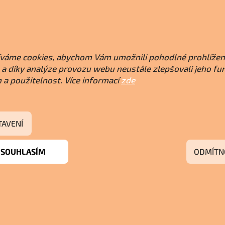
váme cookies, abychom Vám umožnili pohodlné prohlížen
a díky analýze provozu webu neustále zlepšovali jeho fu
 a použitelnost. Více informací
zde
TAVENÍ
SOUHLASÍM
ODMÍTN