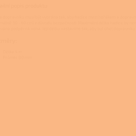
ailní popis produktu
a dopravníku musí být vybrána tak, aby hadice mezi hořákem a doprav
imálně 30 - 60 cm) z důvodu bezpečnosti. Maximální délka hadice by ne
vána podpěrná noha. Její délku nastavíme tak, aby byl úhel dopravníku
změry:
Délka 4 m
Průměr 80 mm