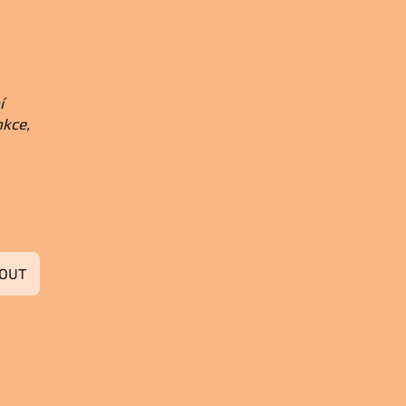
í
nkce,
OUT