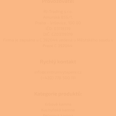
Provozovatel
RJ-Trading s.r.o.
Amurská 855/1,
Praha - Vršovice, 100 00
IČO: 03119319
DIČ: CZ03119319
Firma je zapsána u C 392044 vedená u Městského soudu v
Praze C 392044.
Rychlý kontakt
info@centrumvytapeni.cz
(+420) 778 500 111
Kategorie produktů:
Krbová kamna
Kuchyňská kamna
Peletová kamna