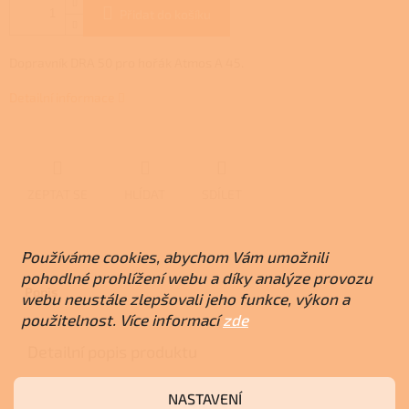
Přidat do košíku
Dopravník DRA 50 pro hořák Atmos A 45.
Detailní informace
ZEPTAT SE
HLÍDAT
SDÍLET
Používáme cookies, abychom Vám umožnili
pohodlné prohlížení webu a díky analýze provozu
Popis
webu neustále zlepšovali jeho funkce, výkon a
použitelnost. Více informací
zde
Detailní popis produktu
Délka dopravníku musí být vybrána tak, aby hadice mezi
NASTAVENÍ
hořákem a dopravníkem byla napnutá a měla minimálně