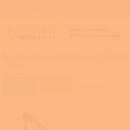
Přejít
na
CZK
NÁKUP
obsah
KOŠÍK
Šnekový dopravník hřídelový DRA 50
- 1,7m
H0039
DOPRAVA
ZAJIŠŤUJEME
ZDARMA PŘI
REALIZACE NA
Značka:
ATMOS
PLATBĚ
KLÍČ
PŘEDEM