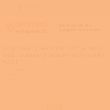
Přejít
na
CZK
NÁKUP
obsah
KOŠÍK
Smaltovaný zásobník TSO na teplou
vodu izolovaný se dvěma výměníky
400 l
GSN-TSO-0400
Značka:
GSN