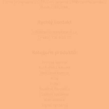
Firma je zapsána u C 392044 vedená u Městského soudu v
Praze C 392044.
Rychlý kontakt
info@centrumvytapeni.cz
(+420) 778 500 111
Kategorie produktů:
Krbová kamna
Kuchyňská kamna
Peletová kamna
Krby
Kotle
Tepelná čerpadla
Solární systémy
Klimatizace
Topné systémy