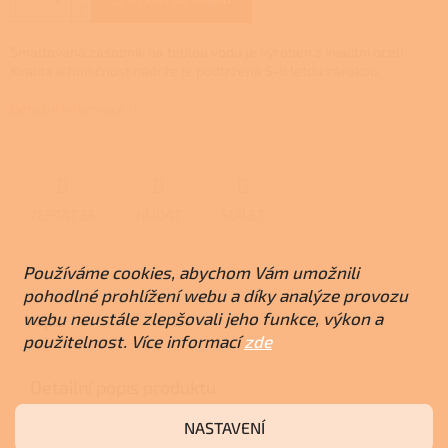
Smaltovaná zásobník na teplou vodu je vyroben z kvalitní oceli.
Kvalita a funkčnost nádrže je podtržena 5-ti letou zárukou.
Detailní informace
ZEPTAT SE
HLÍDAT
SDÍLET
Používáme cookies, abychom Vám umožnili
pohodlné prohlížení webu a díky analýze provozu
webu neustále zlepšovali jeho funkce, výkon a
Popis
použitelnost. Více informací
zde
Detailní popis produktu
Vybaven hořčíkovou anodou, potřeba ji kontrolovat
NASTAVENÍ
a dle opotřebení měnit