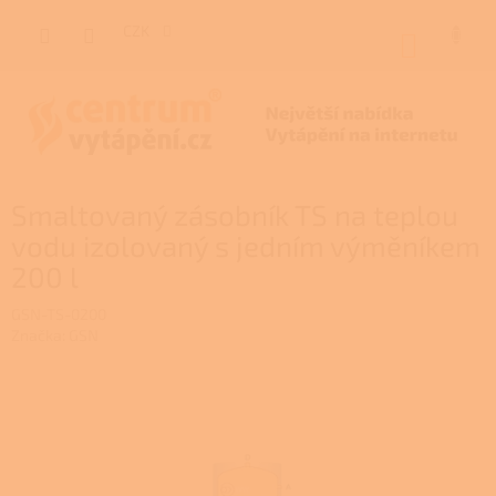
Přejít
na
CZK
NÁKUP
obsah
KOŠÍK
Smaltovaný zásobník TS na teplou
vodu izolovaný s jedním výměníkem
200 l
GSN-TS-0200
Značka:
GSN