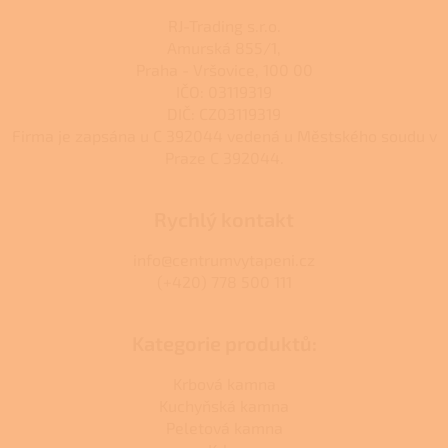
RJ-Trading s.r.o.
Amurská 855/1,
Praha - Vršovice, 100 00
IČO: 03119319
DIČ: CZ03119319
Firma je zapsána u C 392044 vedená u Městského soudu v
Praze C 392044.
Rychlý kontakt
info@centrumvytapeni.cz
(+420) 778 500 111
Kategorie produktů:
Krbová kamna
Kuchyňská kamna
Peletová kamna