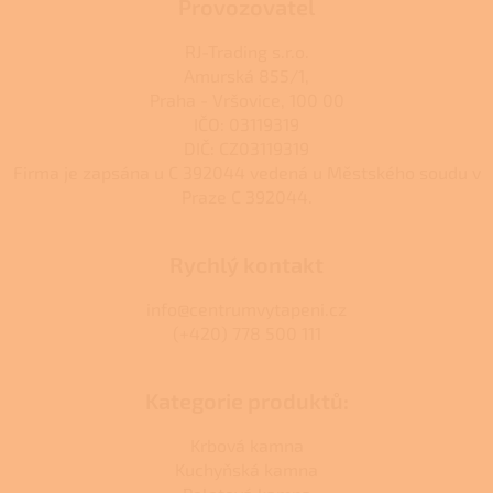
Provozovatel
RJ-Trading s.r.o.
Amurská 855/1,
Praha - Vršovice, 100 00
IČO: 03119319
DIČ: CZ03119319
Firma je zapsána u C 392044 vedená u Městského soudu v
Praze C 392044.
Rychlý kontakt
info@centrumvytapeni.cz
(+420) 778 500 111
Kategorie produktů:
Krbová kamna
Kuchyňská kamna