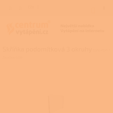
Přejít
na
CZK
NÁKUP
obsah
KOŠÍK
Skříňka podomítková 3 okruhy
GSN-PSP-1
Značka:
GSN