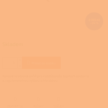
2 709 Kč
–24 %
Skladem
Přidat do košíku
Kovová vestavná skříň pro rozdělovače topných systémů
s regulovatelnou výškou a hloubkou.
ZEPTAT SE
HLÍDAT
SDÍLET