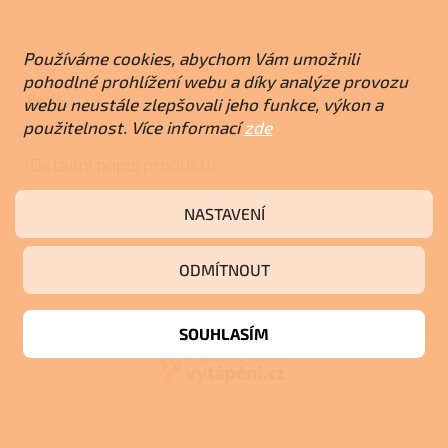
Používáme cookies, abychom Vám umožnili
pohodlné prohlížení webu a díky analýze provozu
Popis
webu neustále zlepšovali jeho funkce, výkon a
použitelnost. Více informací
zde
Detailní popis produktu
Popis produktu není dostupný
NASTAVENÍ
ODMÍTNOUT
Z
á
p
SOUHLASÍM
a
t
í