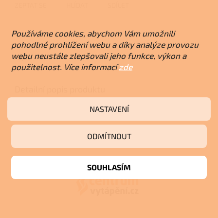
ZEPTAT SE
HLÍDAT
SDÍLET
Používáme cookies, abychom Vám umožnili
pohodlné prohlížení webu a díky analýze provozu
webu neustále zlepšovali jeho funkce, výkon a
Popis
použitelnost. Více informací
zde
Detailní popis produktu
Popis produktu není dostupný
NASTAVENÍ
ODMÍTNOUT
Z
á
p
SOUHLASÍM
a
t
í