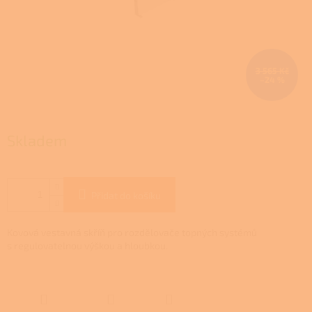
3 565 Kč
–24 %
Skladem
Přidat do košíku
Kovová vestavná skříň pro rozdělovače topných systémů
s regulovatelnou výškou a hloubkou.