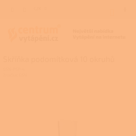
Přejít
na
CZK
NÁKUP
obsah
KOŠÍK
Skříňka podomítková 10 okruhů
GSN-PSP-4
Značka:
GSN