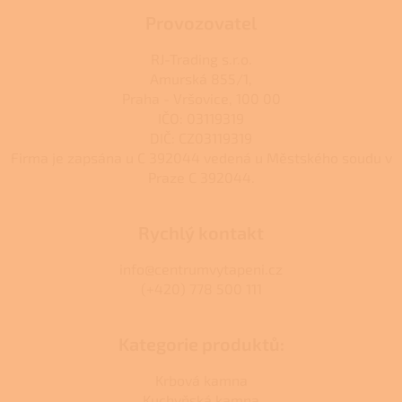
Provozovatel
RJ-Trading s.r.o.
Amurská 855/1,
Praha - Vršovice, 100 00
IČO: 03119319
DIČ: CZ03119319
Firma je zapsána u C 392044 vedená u Městského soudu v
Praze C 392044.
Rychlý kontakt
info@centrumvytapeni.cz
(+420) 778 500 111
Kategorie produktů:
Krbová kamna
Kuchyňská kamna