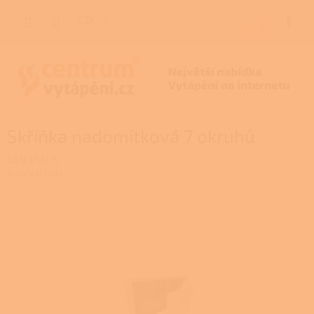
Přejít
na
CZK
NÁKUP
obsah
KOŠÍK
Skříňka nadomítková 7 okruhů
GSN-PSN-5
Značka:
GSN