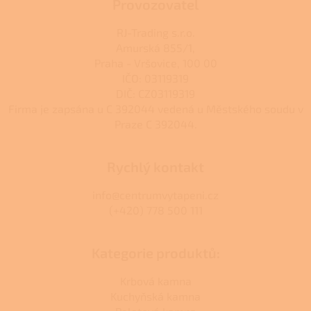
Provozovatel
RJ-Trading s.r.o.
Amurská 855/1,
Praha - Vršovice, 100 00
IČO: 03119319
DIČ: CZ03119319
Firma je zapsána u C 392044 vedená u Městského soudu v
Praze C 392044.
Rychlý kontakt
info@centrumvytapeni.cz
(+420) 778 500 111
Kategorie produktů:
Krbová kamna
Kuchyňská kamna