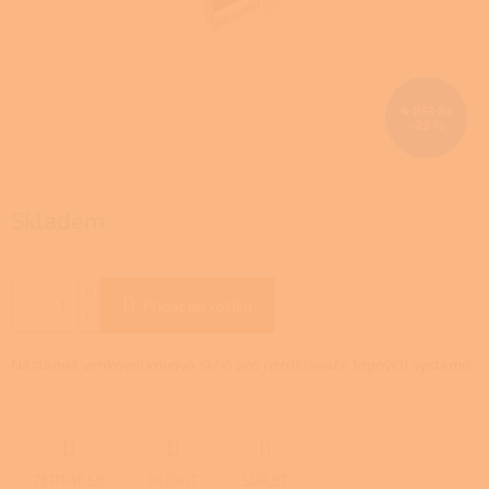
4 051 Kč
–25 %
Skladem
Přidat do košíku
Nástěnná venkovní kovová skříň pro rozdělovače topných systémů.
ZEPTAT SE
HLÍDAT
SDÍLET