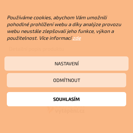
Používáme cookies, abychom Vám umožnili
pohodlné prohlížení webu a díky analýze provozu
Popis
webu neustále zlepšovali jeho funkce, výkon a
použitelnost. Více informací
zde
Detailní popis produktu
Popis produktu není dostupný
NASTAVENÍ
ODMÍTNOUT
Z
á
p
SOUHLASÍM
a
t
í