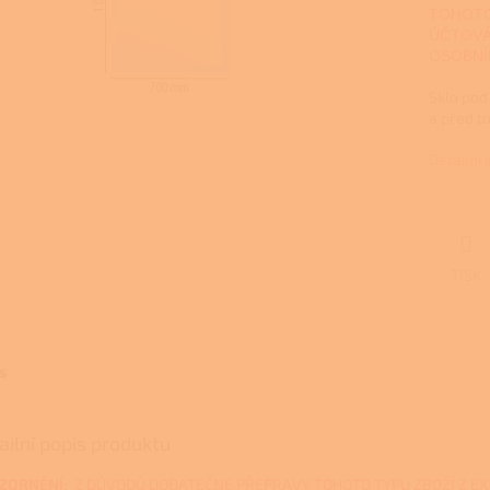
TOHOTO
ÚČTOVÁ
OSOBNÍ
Sklo pod
a před to
Detailní
TISK
s
ailní popis produktu
ZORNĚNÍ:
Z DŮVODŮ DODATEČNÉ PŘEPRAVY TOHOTO TYPU ZBOŽÍ Z E