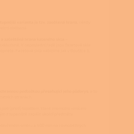
tupnější varianta je tzv. zaoblená hrana
, někdy
velmi oblíbená.
a zaleštěná hrana kaleného skla –
exkluzivně. V neposlední řadě jsou fazetová skla
opnete. Fazetová skla nabízíme jak v tloušťce 6,
ochrannou podložkou přesahující jeho půdorys
, a to
atních stranách.
u
pod (před) topidlem, které znemožní vznícení
ým z topeniště zapálit okolní předměty
.
otevřeném směru a 400 mm na rovnoběžných