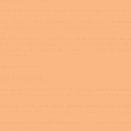
ým hlediskem výběru skleněné podložky je způsob opracování hrany.
 o síle 6 mm nabízíme ve dvou provedeních. Jednodušší, tím i cenově
dos
 nazývaná brus. Tato varianta je u našich zákazníků i díky příznivé ceně 
vidla dražší, avšak velmi elegantní, je ale podélně pod úhle
zabroušená 
ta
. Podkladové sklo s fazetovou hranou vypadá velmi efektně a působí 
ečná, jelikož o takto zabroušenou a zaleštěnou hranu skla jen stěží zak
 i 10 milimetrů.
pečnostní předpis
řebič instalovaný na podlahu z hořlavého materiálu
musí být opatřen 
éně 300 mm před přikládacím a popelníkovým otvorem a 100 mm na ost
é těleso na tuhá paliva
zabezpečte ochrannou (nehořlavou) podložko
ahy tvořené hořlavými materiály a zabrání také žhavým uhlíkům vypadl
bů jsou zásady ještě přísnější
(ochranná podložka nejméně 800 mm v 
nách s touto stranou).