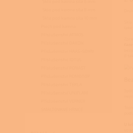
Sklo pod kamna síla 6 mm
Sklo pod kamna síla 8 mm
Druh
Sklo pod kamna síla 10 mm
Sklo
Plech pod kamna
také
Příslušenství ATMOS
Zpra
Příslušenství DAKON
faze
bezp
Příslušenství HAAS+SOHN
8 tak
Příslušenství JOTUL
Příslušenství PONAST
Příslušenství ROMOTOP
Bez
Příslušenství TEKLA
Spot
Příslušenství UNIFLAM
nejm
Příslušenství VERNER
Topn
SMALTOVANÉ HRNCE
podl
U kr
stra