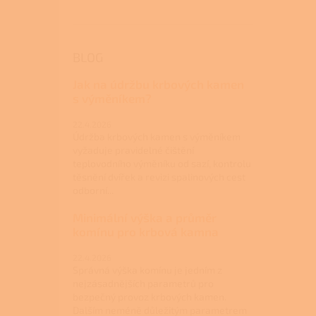
BLOG
Jak na údržbu krbových kamen
s výměníkem?
22.4.2026
Údržba krbových kamen s výměníkem
vyžaduje pravidelné čištění
teplovodního výměníku od sazí, kontrolu
těsnění dvířek a revizi spalinových cest
odborní...
Minimální výška a průměr
komínu pro krbová kamna
22.4.2026
Správná výška komínu je jedním z
nejzásadnějších parametrů pro
bezpečný provoz krbových kamen.
Dalším neméně důležitým parametrem