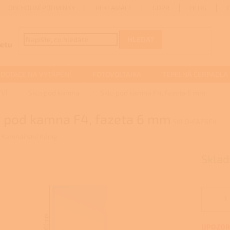
OBCHODNÍ PODMÍNKY
REKLAMACE
GDPR
BLOG
HLEDAT
DOTACE NA VYTÁPĚNÍ
FOTOVOLTAIKA
TEPELNÁ ČERPADLA
VÍ
Sklo pod kamna
Sklo pod kamna F4, fazeta 6 mm
o pod kamna F4, fazeta 6 mm
SKLO-FAZ6F4
:
Kamnářství König
Sklad
UPOZORN