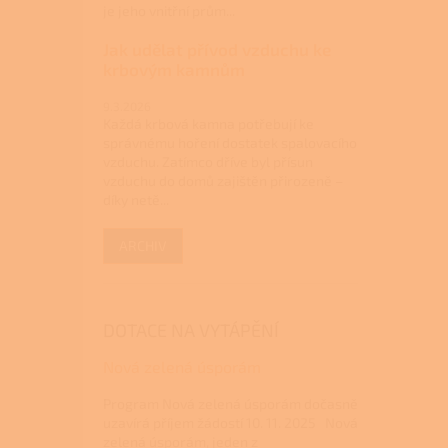
je jeho vnitřní prům...
Jak udělat přívod vzduchu ke
krbovým kamnům
9.3.2026
Každá krbová kamna potřebují ke
správnému hoření dostatek spalovacího
vzduchu. Zatímco dříve byl přísun
vzduchu do domů zajištěn přirozeně –
díky netě...
ARCHIV
DOTACE NA VYTÁPĚNÍ
Nová zelená úsporám
Program Nová zelená úsporám dočasně
uzavírá příjem žádostí 10. 11. 2025 Nová
zelená úsporám, jeden z