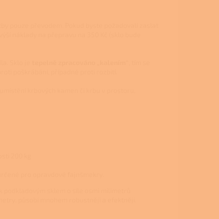
tby pouze převodem. Pokud byste požadovali zaslat
výší náklady na přepravu na 350 Kč (sklo bude
a. Sklo je
tepelně zpracováno „kalením“
, tím se
roti poškrábání, případně proti rozbití.
a umístění krbových kamen či krbu v prostoru,
sti 200 kg
 určené pro opravdové fajnšmekry.
ak podkladovým sklem o síle osmi milimetrů
limetry, působí mnohem robustněji a efektněji.