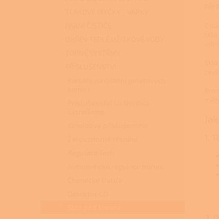
PŘI 
TLAKOVÉ MYČKY - VAPKY
PARNÍ ČISTIČE
Z dů
sklo
OHŘEV TEPLÉ UŽITKOVÉ VODY
odes
TOPNÉ SYSTÉMY
Sklo
PŘÍSLUŠENSTVÍ
zvyš
Kartáče na čištění peletových
kamen
Krom
může
Příslušenství La Nordica -
Extraflame
Jak
Komínové příslušenství
1. 
Žáruvzdorné těsnění
Regulace Tech
Automatická regulace hoření
Chemické čističe
Detektor CO
Sklo pod kamna
2. 