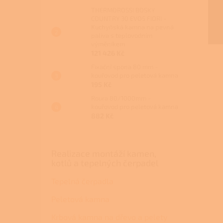
THERMOROSSI BOSKY
COUNTRY 30 EVO5 FIORI -
Kuchyňská kamna na pevná
paliva s teplovodním
výměníkem
121 426 Kč
Fixační spona 80 mm -
kouřovod pro peletová kamna
195 Kč
Roura 80/1000mm -
kouřovod pro peletová kamna
882 Kč
Realizace montáží kamen,
kotlů a tepelných čerpadel
Tepelná čerpadla
Peletová kamna
Krbová kamna na dřevo a pelety