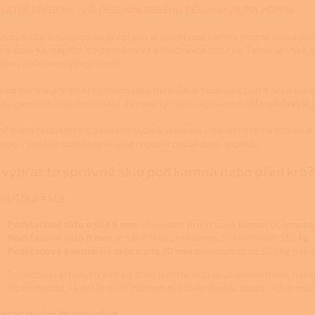
PLATBĚ PŘEDEME I PŘI OSOBNÍM ODBĚRU. DĚKUJEM ZA POCHOPENÍ
vodů snížení nákladů na přepravu je u skel pod kamna možná volba pla
 na dobírku, napiště do poznámky k objednávce dobírka. Tímto se však z
láno paletovou přepravou).
 pod kamna a před krby slouží jako nehořlavá podložka pod a před topidl
uje pevnost a odolnost skla. Zároveň je takto upravené
sklo odolnější
p
ě tvaru skla, který si zákazník vybírá většinou v návaznosti na vzhled 
me v zásadě podkladová skla rozdělit podle dvou aspektů.
 vybrat to správné sklo pod kamna nebo před krb?
Tloušťka skla
Podkladové sklo o síle 6 mm
, je vhodné pro krbová kamna do hmotno
Podkladové sklo 8 mm
, je silné sklo pro kamna do hmotnosti 350 kg
Podkladové exklusivní sklo o síle 10 mm
má nosnost až 500 kg a je
Pro většinu krbových kamen stačí bohatě sklo šesti milimetrové, avš
nic nezkazíte. I když je osmi milimetrové sklo silnější pouze o dva mi
Opracování hrany skla