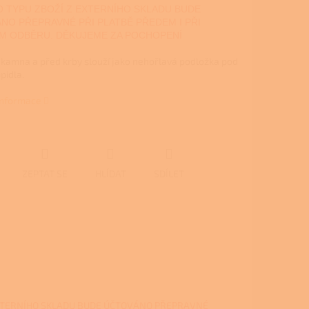
 TYPU ZBOŽÍ Z EXTERNÍHO SKLADU BUDE
NO PŘEPRAVNÉ PŘI PLATBĚ PŘEDEM I PŘI
M ODBĚRU. DĚKUJEME ZA POCHOPENÍ
 kamna a před krby slouží jako nehořlavá podložka pod
pidla.
 informace
ZEPTAT SE
HLÍDAT
SDÍLET
XTERNÍHO SKLADU BUDE ÚČTOVÁNO PŘEPRAVNÉ