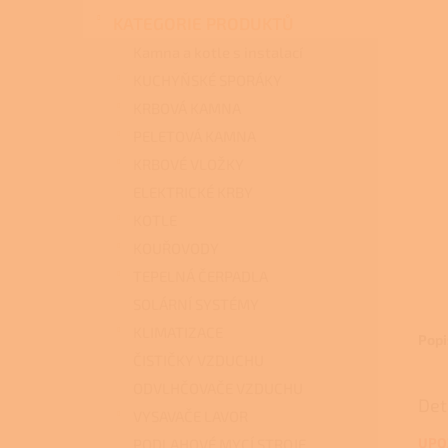
n
KATEGORIE PRODUKTŮ
e
l
Kamna a kotle s instalací
KUCHYŇSKÉ SPORÁKY
KRBOVÁ KAMNA
PELETOVÁ KAMNA
KRBOVÉ VLOŽKY
ELEKTRICKÉ KRBY
KOTLE
KOUŘOVODY
TEPELNÁ ČERPADLA
SOLÁRNÍ SYSTÉMY
KLIMATIZACE
Popi
ČISTIČKY VZDUCHU
ODVLHČOVAČE VZDUCHU
Det
VYSAVAČE LAVOR
UPO
PODLAHOVÉ MYCÍ STROJE