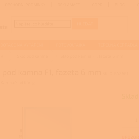
OBCHODNÍ PODMÍNKY
REKLAMACE
GDPR
BLOG
HLEDAT
DOTACE NA VYTÁPĚNÍ
FOTOVOLTAIKA
TEPELNÁ ČERPADLA
VÍ
Sklo pod kamna
Sklo pod kamna F1, fazeta 6 mm
o pod kamna F1, fazeta 6 mm
SKLO-FAZ6F1
:
Kamnářství König
Sklad
UPOZORN