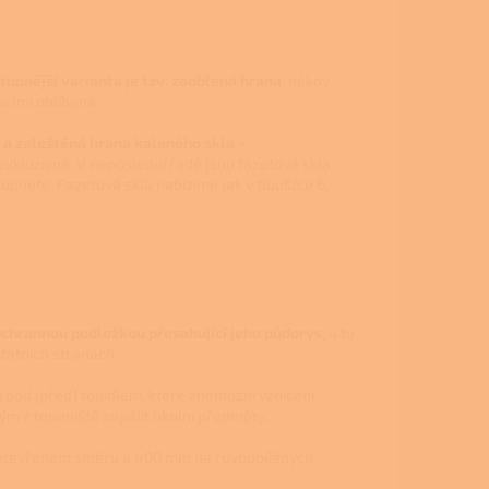
tupnější varianta je tzv. zaoblená hrana
, někdy
velmi oblíbená.
a zaleštěná hrana kaleného skla –
exkluzivně. V neposlední řadě jsou fazetová skla
opnete. Fazetová skla nabízíme jak v tloušťce 6,
ochrannou podložkou přesahující jeho půdorys
, a to
atních stranách.
u
pod (před) topidlem, které znemožní vznícení
ým z topeniště zapálit okolní předměty
.
otevřeném směru a 400 mm na rovnoběžných