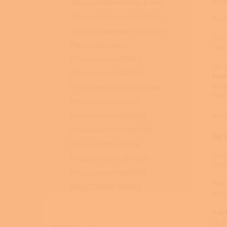
Sklo pod kamna síla 6 mm
Sklo pod kamna síla 8 mm
Druh
Sklo pod kamna síla 10 mm
Sklo
Plech pod kamna
také
Příslušenství ATMOS
Zpra
Příslušenství DAKON
faze
bezp
Příslušenství HAAS+SOHN
8 tak
Příslušenství JOTUL
Příslušenství PONAST
Příslušenství ROMOTOP
Bez
Příslušenství TEKLA
Spot
Příslušenství UNIFLAM
nejm
Příslušenství VERNER
Topn
SMALTOVANÉ HRNCE
podl
U kr
stra