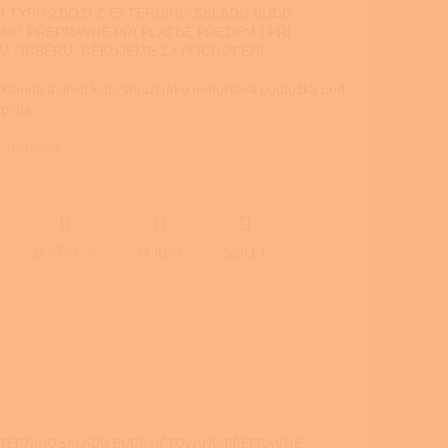
 TYPU ZBOŽÍ Z EXTERNÍHO SKLADU BUDE
NO PŘEPRAVNÉ PŘI PLATBĚ PŘEDEM I PŘI
M ODBĚRU. DĚKUJEME ZA POCHOPENÍ
 kamna a před krby slouží jako nehořlavá podložka pod
pidla.
 informace
ZEPTAT SE
HLÍDAT
SDÍLET
XTERNÍHO SKLADU BUDE ÚČTOVÁNO PŘEPRAVNÉ