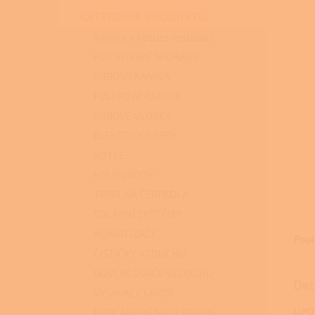
n
KATEGORIE PRODUKTŮ
e
l
Kamna a kotle s instalací
KUCHYŇSKÉ SPORÁKY
KRBOVÁ KAMNA
PELETOVÁ KAMNA
KRBOVÉ VLOŽKY
ELEKTRICKÉ KRBY
KOTLE
KOUŘOVODY
TEPELNÁ ČERPADLA
SOLÁRNÍ SYSTÉMY
KLIMATIZACE
Popi
ČISTIČKY VZDUCHU
ODVLHČOVAČE VZDUCHU
Det
VYSAVAČE LAVOR
UPO
PODLAHOVÉ MYCÍ STROJE