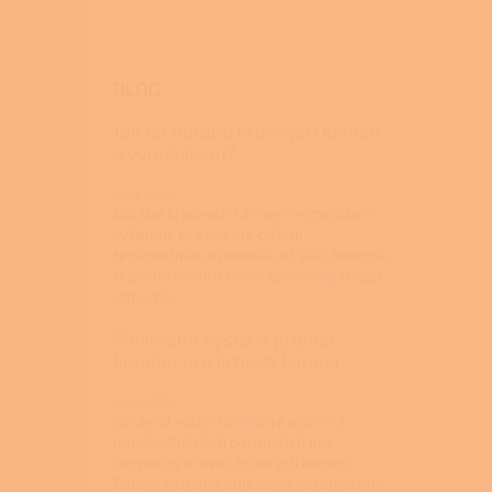
BLOG
Jak na údržbu krbových kamen
s výměníkem?
22.4.2026
Údržba krbových kamen s výměníkem
vyžaduje pravidelné čištění
teplovodního výměníku od sazí, kontrolu
těsnění dvířek a revizi spalinových cest
odborní...
Minimální výška a průměr
komínu pro krbová kamna
22.4.2026
Správná výška komínu je jedním z
nejzásadnějších parametrů pro
bezpečný provoz krbových kamen.
Dalším neméně důležitým parametrem