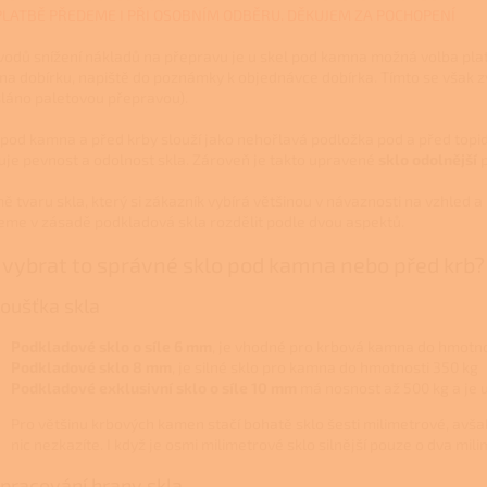
PLATBĚ PŘEDEME I PŘI OSOBNÍM ODBĚRU. DĚKUJEM ZA POCHOPENÍ
vodů snížení nákladů na přepravu je u skel pod kamna možná volba pla
 na dobírku, napiště do poznámky k objednávce dobírka. Tímto se však z
láno paletovou přepravou).
 pod kamna a před krby slouží jako nehořlavá podložka pod a před topidl
uje pevnost a odolnost skla. Zároveň je takto upravené
sklo odolnější
p
ě tvaru skla, který si zákazník vybírá většinou v návaznosti na vzhled 
me v zásadě podkladová skla rozdělit podle dvou aspektů.
 vybrat to správné sklo pod kamna nebo před krb?
Tloušťka skla
Podkladové sklo o síle 6 mm
, je vhodné pro krbová kamna do hmotno
Podkladové sklo 8 mm
, je silné sklo pro kamna do hmotnosti 350 kg
Podkladové exklusivní sklo o síle 10 mm
má nosnost až 500 kg a je
Pro většinu krbových kamen stačí bohatě sklo šesti milimetrové, avš
nic nezkazíte. I když je osmi milimetrové sklo silnější pouze o dva mi
Opracování hrany skla