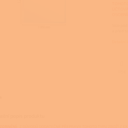
TOHOTO
ÚČTOVÁ
OSOBNÍ
Sklo pod
a před to
Detailní
TISK
s
ailní popis produktu
ZORNĚNÍ:
Z DŮVODŮ DODATEČNÉ PŘEPRAVY TOHOTO TYPU ZBOŽÍ Z E