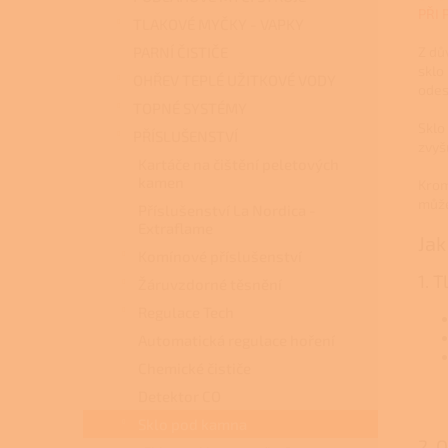
PŘI 
TLAKOVÉ MYČKY - VAPKY
PARNÍ ČISTIČE
Z dů
sklo
OHŘEV TEPLÉ UŽITKOVÉ VODY
odes
TOPNÉ SYSTÉMY
Sklo
PŘÍSLUŠENSTVÍ
zvyš
Kartáče na čištění peletových
kamen
Krom
může
Příslušenství La Nordica -
Extraflame
Jak
Komínové příslušenství
1. 
Žáruvzdorné těsnění
Regulace Tech
Automatická regulace hoření
Chemické čističe
Detektor CO
Sklo pod kamna
2. 