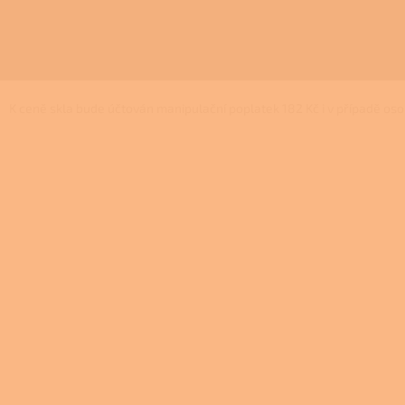
K ceně skla bude účtován manipulační poplatek 182 Kč i v případě os