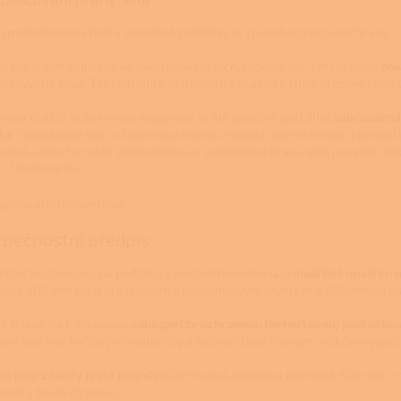
ým hlediskem výběru skleněné podložky je způsob opracování hrany.
 o síle 6 mm nabízíme ve dvou provedeních. Jednodušší, tím i cenově
dos
 nazývaná brus. Tato varianta je u našich zákazníků i díky příznivé ceně 
vidla dražší, avšak velmi elegantní, je ale podélně pod úhle
zabroušená 
ta
. Podkladové sklo s fazetovou hranou vypadá velmi efektně a působí 
ečná, jelikož o takto zabroušenou a zaleštěnou hranu skla jen stěží zak
 i 10 milimetrů.
pečnostní předpis
řebič instalovaný na podlahu z hořlavého materiálu
musí být opatřen 
éně 300 mm před přikládacím a popelníkovým otvorem a 100 mm na ost
é těleso na tuhá paliva
zabezpečte ochrannou (nehořlavou) podložko
ahy tvořené hořlavými materiály a zabrání také žhavým uhlíkům vypadl
bů jsou zásady ještě přísnější
(ochranná podložka nejméně 800 mm v 
nách s touto stranou).