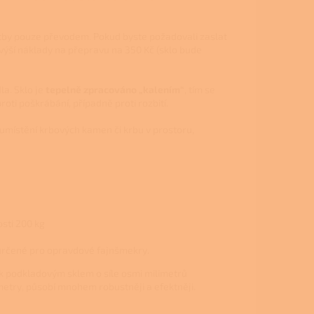
tby pouze převodem. Pokud byste požadovali zaslat
výší náklady na přepravu na 350 Kč (sklo bude
a. Sklo je
tepelně zpracováno „kalením“
, tím se
roti poškrábání, případně proti rozbití.
a umístění krbových kamen či krbu v prostoru,
sti 200 kg
 určené pro opravdové fajnšmekry.
ak podkladovým sklem o síle osmi milimetrů
limetry, působí mnohem robustněji a efektněji.