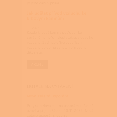
je jeho vnitřní prům...
Jak udělat přívod vzduchu ke
krbovým kamnům
9.3.2026
Každá krbová kamna potřebují ke
správnému hoření dostatek spalovacího
vzduchu. Zatímco dříve byl přísun
vzduchu do domů zajištěn přirozeně –
díky netě...
ARCHIV
DOTACE NA VYTÁPĚNÍ
Nová zelená úsporám
Program Nová zelená úsporám dočasně
uzavírá příjem žádostí 10. 11. 2025 Nová
zelená úsporám, jeden z