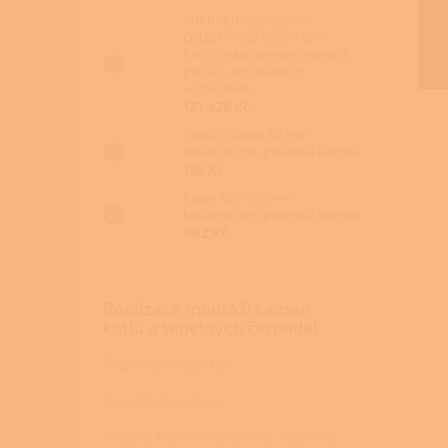
THERMOROSSI BOSKY
COUNTRY 30 EVO5 FIORI -
Kuchyňská kamna na pevná
paliva s teplovodním
výměníkem
121 426 Kč
Fixační spona 80 mm -
kouřovod pro peletová kamna
195 Kč
Roura 80/1000mm -
kouřovod pro peletová kamna
882 Kč
Realizace montáží kamen,
kotlů a tepelných čerpadel
Tepelná čerpadla
Peletová kamna
Krbová kamna na dřevo a pelety