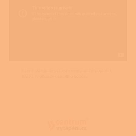
K ceně skla bude účtován manipulační poplatek
182 Kč i v případě osobního odběru.
Z
á
p
a
t
í