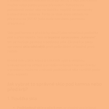
Z důvodů snížení nákladů na přepravu je u skel pod kamna
možná volba platby pouze převodem. Pokud byste
požadovali zaslat sklo na dobírku, napiště do poznámky
k objednávce dobírka. Tímto se však zvýší náklady na
přepravu na 350 Kč (sklo bude odesláno paletovou
přepravou).
Sklo pod kamna a před krby slouží jako nehořlavá podložka
pod a před topidla. Sklo je
tepelně zpracováno „kalením“
,
tím se zvyšuje pevnost a odolnost skla. Zároveň je takto
upravené
sklo odolnější
proti poškrábání, případně proti
rozbití.
Kromě tvaru skla, který si zákazník vybírá většinou
v návaznosti na vzhled a umístění krbových kamen či krbu
v prostoru, můžeme v zásadě podkladová skla rozdělit podle
dvou aspektů.
Jak vybrat to správné sklo pod kamna nebo
před krb?
1. Tloušťka skla
Podkladové sklo o síle 6 mm
, je vhodné pro krbová