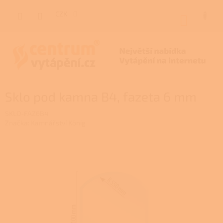
Přejít
na
CZK
NÁKUP
obsah
KOŠÍK
Sklo pod kamna B4, fazeta 6 mm
SKLO-FAZ6B4
Značka:
Kamnářství König