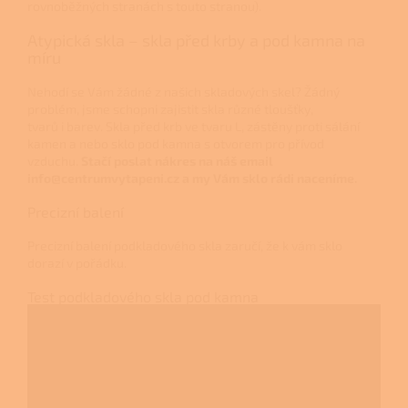
rovnoběžných stranách s touto stranou).
Atypická skla – skla před krby a pod kamna na
míru
Nehodí se Vám žádné z našich skladových skel? Žádný
problém, jsme schopni zajistit skla různé tloušťky,
tvarů i barev. Skla před krb ve tvaru L, zástěny proti sálání
kamen a nebo sklo pod kamna s otvorem pro přívod
vzduchu.
Stačí poslat nákres na náš email
info@centrumvytapeni.cz a my Vám sklo rádi naceníme.
Precizní balení
Precizní balení podkladového skla zaručí, že k vám sklo
dorazí v pořádku.
Test podkladového skla pod kamna