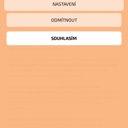
NASTAVENÍ
fazeta
. Podkladové sklo s fazetovou hranou vypadá velmi
efektně a působí exkluzivně. V neposlední řadě jsou fazetová
skla bezpečná, jelikož o takto zabroušenou a zaleštěnou
ODMÍTNOUT
hranu skla jen stěží zakopnete. Fazetová skla nabízíme jak
v tloušťce 6, 8 tak i 10 milimetrů.
SOUHLASÍM
Bezpečnostní předpis
Spotřebič instalovaný na podlahu z hořlavého materiálu
musí
být opatřen ochrannou podložkou přesahující jeho půdorys
,
a to nejméně 300 mm před přikládacím a popelníkovým
otvorem a 100 mm na ostatních stranách.
Topné těleso na tuhá paliva
zabezpečte ochrannou
(nehořlavou) podložkou
pod (před) topidlem, které znemožní
vznícení podlahy tvořené hořlavými materiály a zabrání také
žhavým uhlíkům vypadlým z topeniště zapálit okolní
předměty
.
U krbů jsou zásady ještě přísnější
(ochranná podložka
nejméně 800 mm v otevřeném směru a 400 mm na