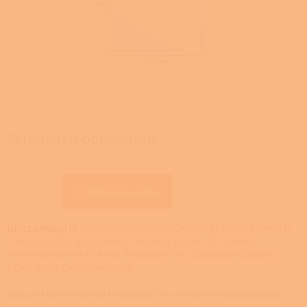
Skladem u dodavatele
Přidat do košíku
UPOZORNĚNÍ !!!
Z DŮVODŮ DODATEČNÉ PŘEPRAVY TOHOTO
TYPU ZBOŽÍ Z EXTERNÍHO SKLADU BUDE ÚČTOVÁNO
PŘEPRAVNÉ PŘI PLATBĚ PŘEDEM I PŘI OSOBNÍM ODBĚRU.
DĚKUJEME ZA POCHOPENÍ
Sklo pod kamna a před krby slouží jako nehořlavá podložka pod
a před topidla.