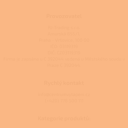
Provozovatel
RJ-Trading s.r.o.
Amurská 855/1,
Praha - Vršovice, 100 00
IČO: 03119319
DIČ: CZ03119319
Firma je zapsána u C 392044 vedená u Městského soudu v
Praze C 392044.
Rychlý kontakt
info@centrumvytapeni.cz
(+420) 778 500 111
Kategorie produktů: