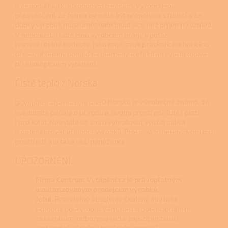
a nepodléhají krátkodobým trendům. Výrobci jsou
přesvědčeni, že forma by měla být propojena s funkcí a že
dobrý výrobek musí umět nabídnout více než příjemný vzhled.
V neposlední řadě jsou výrobcem brány v potaz
i nezměřitelné hodnoty, jako např. zvuk praskajícího hořícího
dřeva, příjemný pohled na plameny a efektivní využití topiva
při ekologickém vytápění.
Čisté teplo z Norska
O Norsku je všeobecně známo, že
svědomitě pečuje o přírodu a životní prostředí. Totéž platí
i pro Jotul. Neustále se snaží vylepšovat využití paliva
a optimalizovat účinnost výrobků. Prospívá to nejen životnímu
prostředí, ale také vaší peněžence.
UPOZORNĚNÍ:
Firma Centrum Vytápění.cz je právoplatným
a autorizovaným prodejcem výrobků
Jotul.
Pravidelně absolvuje školení, aby byla
schopna poskytnout Vám, našim potencionálním
zákazníkům, odbornou radu, zajistit instalaci
a případně záruční i pozáruční servis.?