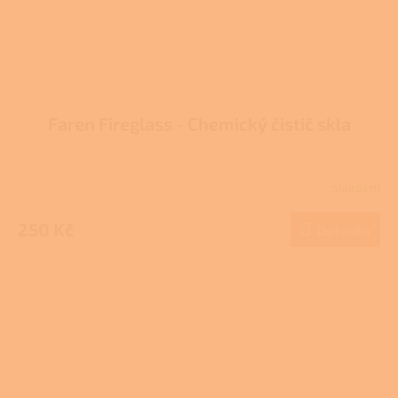
Faren Fireglass - Chemický čistič skla
Skladem
Průměrné
hodnocení
produktu
250 Kč
Do košíku
je
3,7
z
5
hvězdiček.