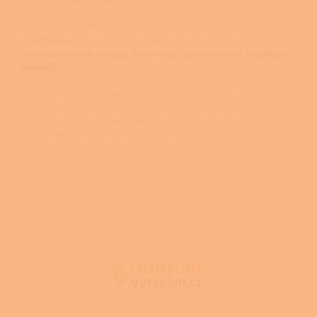
Internetová politika se ale neustále rozšiřuje a mezi
kvalifikovanými prodejci výrobků Jotul se objevují
i
provozovatelé eshopů, kteří mezi autorizované prodejce
nepatří
, jejich seznam si můžete prohlédnout
zde
.
Při koupi výrobků Jotul od autorizovaných
prodejců se tak vyhnete případným potížím při
uplatňování reklamace, dodání náhradních dílů
nebo při běžných opravách.
Z
á
p
a
t
í