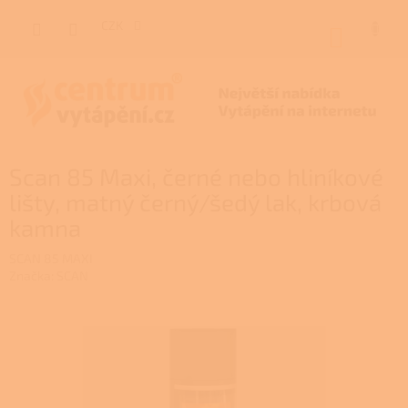
Přejít
na
CZK
NÁKUP
obsah
KOŠÍK
Scan 85 Maxi, černé nebo hliníkové
lišty, matný černý/šedý lak, krbová
kamna
SCAN 85 MAXI
Značka:
SCAN