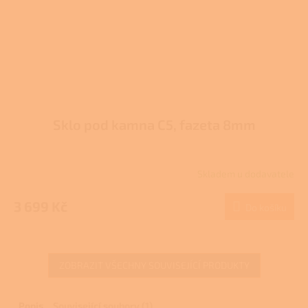
Sklo pod kamna C5, fazeta 8mm
Skladem u dodavatele
3 699 Kč
Do košíku
ZOBRAZIT VŠECHNY SOUVISEJÍCÍ PRODUKTY
Popis
Související soubory (1)