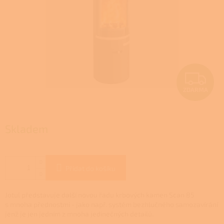
Z
ZDARMA
D
A
Skladem
R
M
Přidat do košíku
A
Jotul představuje další novou řadu krbových kamen Scan 85
s mnoha přednostmi - jako např. systém bezhlučného samozavírání
jenž je jen jedním z mnoha jedinečných detailů.