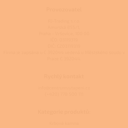
Provozovatel
RJ-Trading s.r.o.
Amurská 855/1,
Praha - Vršovice, 100 00
IČO: 03119319
DIČ: CZ03119319
Firma je zapsána u C 392044 vedená u Městského soudu v
Praze C 392044.
Rychlý kontakt
info@centrumvytapeni.cz
(+420) 778 500 111
Kategorie produktů:
Krbová kamna