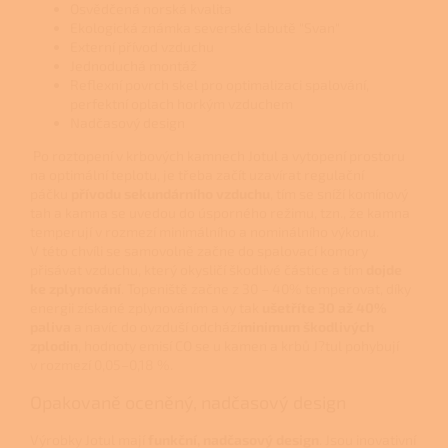
Osvědčená norská kvalita
Ekologická známka severské labutě "Svan"
Externí přívod vzduchu
Jednoduchá montáž
Reflexní povrch skel pro optimalizaci spalování,
perfektní oplach horkým vzduchem
Nadčasový design
Po roztopení v krbových kamnech Jotul a vytopení prostoru
na optimální teplotu, je třeba začít uzavírat regulační
páčku
přívodu sekundárního vzduchu
, tím se sníží komínový
tah a kamna se uvedou do úsporného režimu, tzn., že kamna
temperují v rozmezí minimálního a nominálního výkonu.
V této chvíli se samovolně začne do spalovací komory
přisávat vzduchu, který okysličí škodlivé částice a tím
dojde
ke zplynování
. Topeniště začne z 30 – 40% temperovat, díky
energii získané zplynováním a vy tak
ušetříte 30 až 40%
paliva
a navíc do ovzduší odchází
minimum škodlivých
zplodin
, hodnoty emisí CO se u kamen a krbů J?tul pohybují
v rozmezí 0,05–0,18 %.
Opakovaně oceněný, nadčasový design
Výrobky Jotul mají
funkční, nadčasový design
. Jsou inovativní