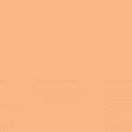
el
Rychlý kontakt
Kategori
.
info@centrumvytapeni.cz
Krbová kam
,
(+420) 778 500 111
Kuchyňská
ce, 100 00
Peletová k
Krby
9
Kotle
na u C
Tepelná čer
á u
Solární sys