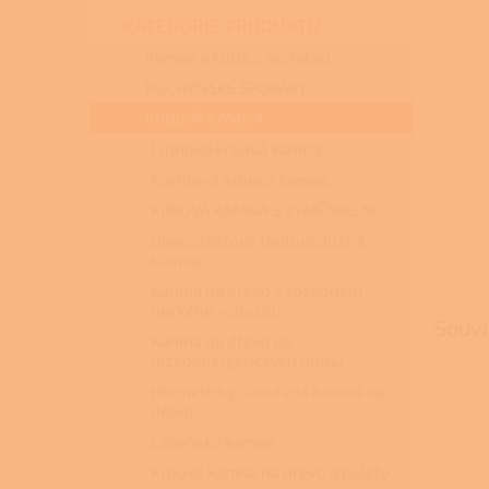
n
KATEGORIE PRODUKTŮ
e
l
Kamna a kotle s instalací
KUCHYŇSKÉ SPORÁKY
KRBOVÁ KAMNA
Litinová krbová kamna
Kachlová krbová kamna
KRBOVÁ KAMNA S VÝMĚNÍKEM
Dvouplášťová teplovzdušná
kamna
Kamna na dřevo s rozvodem
horkého vzduchu
Souvi
Kamna na dřevo do
nízkoenergetických domů
Hermeticky uzavřená kamna na
dřevo
Lázeňská kamna
Krbová kamna na dřevo a pelety