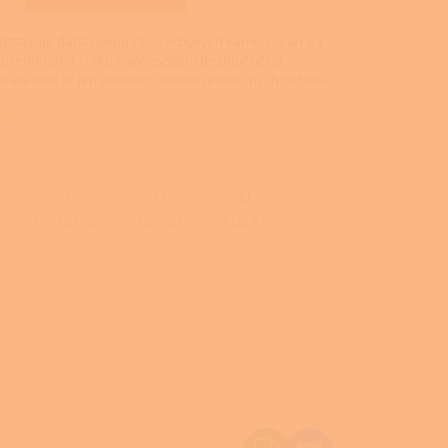
edstavuje další novou řadu krbových kamen Scan 83
přednostmi - jako např. systém bezhlučného
rání jenž je jen jedním z mnoha jedinečných detailů.
 informace
ZEPTAT SE
HLÍDAT
SDÍLET
Z
6 800