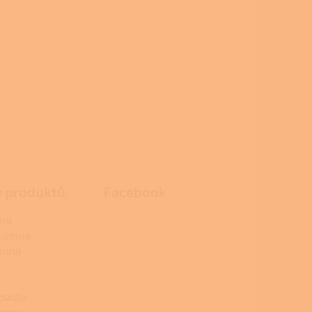
e produktů:
Facebook
na
 kamna
amna
padla
témy