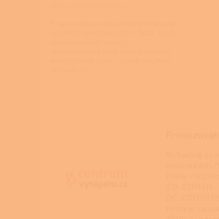
Nová zelená úsporám
Program Nová zelená úsporám dočasně
uzavírá příjem žádostí 10. 11. 2025 Nová
zelená úsporám, jeden z
nejúspěšnějších programů na podporu
energetických úspor v České republice,
dočasně uz...
Z
á
p
a
Provozovat
t
í
RJ-Trading s.r.o
Amurská 855/1
Praha - Vršovi
IČO: 03119319
DIČ: CZ0311931
Firma je zapsá
392044 veden