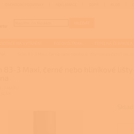
OBCHODNÍ PODMÍNKY
REKLAMACE
GDPR
BLOG
HLEDAT
DOTACE NA VYTÁPĚNÍ
FOTOVOLTAIKA
TEPELNÁ ČERPADLA
MNA
Scan 83-3 Maxi, černé nebo hliníkové lišty-matný černý lak,
 83-3 Maxi, černé nebo hliníkové lišt
na
3-3 MAXI/
:
SCAN
Skla