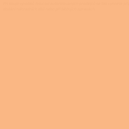
Při koupi výrobků Jotul od autorizovaných prodejců se tak vyhnete př
dodání náhradních dílů nebo při běžných opravách.