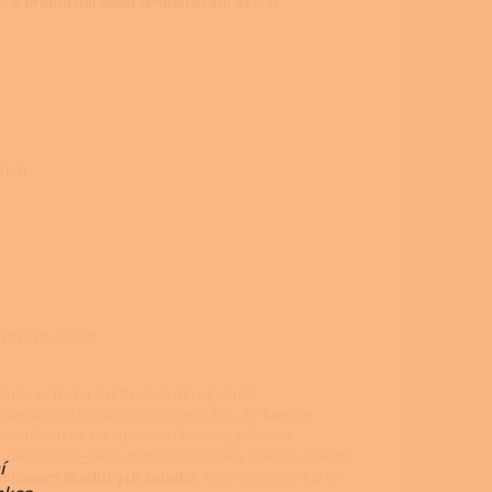
teré
prodlužují dobu temperování až o 12
oheň
orkým vzduchem
otu, je třeba začít uzavírat regulační
e uvedou do úsporného režimu, tzn., že kamna
movolně začne do spalovací komory přisávat
ě začne z 30 – 40% temperovat, díky energii získané
í
minimum škodlivých zplodin
, hodnoty emisí CO se