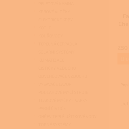
PELETOVÁ KAMNA
KRBOVÉ VLOŽKY
Fa
ELEKTRICKÉ KRBY
Chem
KOTLE
KOUŘOVODY
Průmě
hodno
TEPELNÁ ČERPADLA
250
produ
SOLÁRNÍ SYSTÉMY
je
3,7
D
KLIMATIZACE
z
ČISTIČKY VZDUCHU
5
hvězdi
ODVLHČOVAČE VZDUCHU
VYSAVAČE LAVOR
Popi
PODLAHOVÉ MYCÍ STROJE
TLAKOVÉ MYČKY - VAPKY
Det
PARNÍ ČISTIČE
OHŘEV TEPLÉ UŽITKOVÉ VODY
TOPNÉ SYSTÉMY