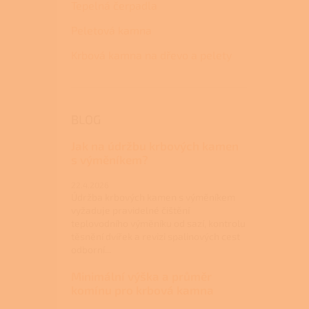
Tepelná čerpadla
Peletová kamna
Krbová kamna na dřevo a pelety
BLOG
Jak na údržbu krbových kamen
s výměníkem?
22.4.2026
Údržba krbových kamen s výměníkem
vyžaduje pravidelné čištění
teplovodního výměníku od sazí, kontrolu
těsnění dvířek a revizi spalinových cest
odborní...
Minimální výška a průměr
komínu pro krbová kamna