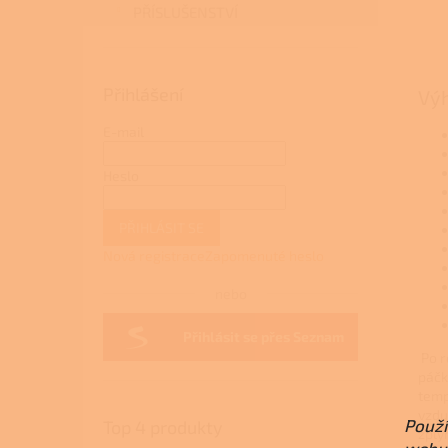
PŘÍSLUŠENSTVÍ
Přihlášení
Vý
E-mail
Heslo
PŘIHLÁSIT SE
Nová registrace
Zapomenuté heslo
nebo
Přihlásit se přes Seznam
Po r
páč
temp
vzdu
Použí
Top 4 produkty
zply