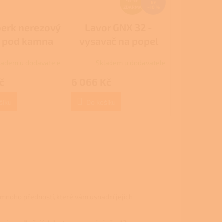
Kč
D
ZDARMA
–10 %
A
erk nerezový
Lavor GNX 32 -
R
h pod kamna
vysavač na popel
M
A
ladem u dodavatele
Skladem u dodavatele
č
6 066 Kč
šíku
Do košíku
mnoho předností, které vám usnadní jejich