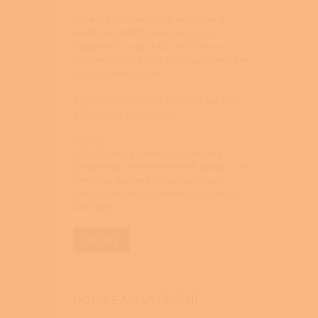
22.4.2026
Správná výška komínu je jedním z
nejzásadnějších parametrů pro
bezpečný provoz krbových kamen.
Dalším neméně důležitým parametrem
je jeho vnitřní prům...
Jak udělat přívod vzduchu ke
krbovým kamnům
9.3.2026
Každá krbová kamna potřebují ke
správnému hoření dostatek spalovacího
vzduchu. Zatímco dříve byl přísun
vzduchu do domů zajištěn přirozeně –
díky netě...
ARCHIV
DOTACE NA VYTÁPĚNÍ