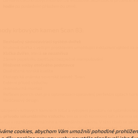
Do horní části krbových kamen lze instalovat akumulační prstence, k
hodin
po posledním přiložení do ohně.
hody krbových kamen Scan 83:
Bezhlučný samozavírací systém dvířek
Kruhová dvířka s velkým prosklením umožňující exkluzívní výhled na 
Klička dvíře
k, která
se nezahřívá
Zámek popelníku zajišťující bezpečné manipulování
Možnost volby otočného podstavce
Osvědčená norská kvalita
Ekologická známka severské labutě "Svan"
Externí přívod vzduchu
Jednoduchá montáž
Reflexní povrch skel pro optimalizaci spalování, perfektní oplach h
Nadčasový design
oztopení v krbových kamnech Jotul a vytopení prostoru na optimální tepl
ku
přívodu sekundárního vzduchu
, tím se sníží komínový tah a kamna s
erují v rozmezí minimálního a nominálního výkonu. V této chvíli se sa
chu, který okysličí škodlivé částice a tím
dojde ke zplynování
. Topeništ
váme cookies, abychom Vám umožnili pohodlné prohlížen
nováním a vy tak
ušetříte 30 až 40% paliva
a navíc do ovzduší odchází