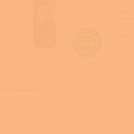
Jotul př
s mnoha 
samozaví
Z
Detailní
ZDARMA
D
TISK
A
sející produkty
R
M