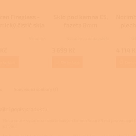
A
ren Fireglass -
Sklo pod kamna C5,
Norimb
ický čistič skla
fazeta 8mm
plec
Skladem
Skladem u dodavatele
Sk
rné
cení
 Kč
3 699 Kč
4 114 K
ktu
o košíku
Do košíku
Do ko
ček.
s
Související soubory (1)
ailní popis produktu
Nová velice vydařená řada krbových kamen Scan 83 má pro vás opět 
užívání.