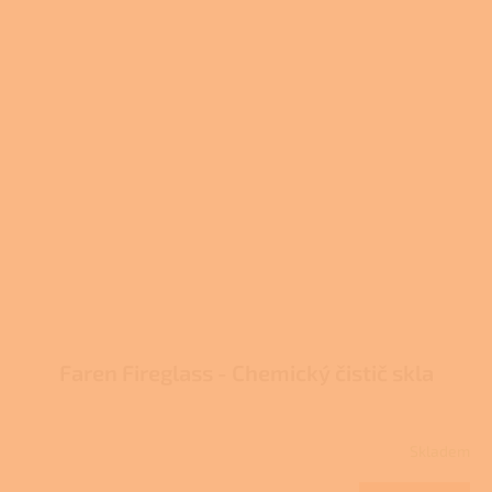
Faren Fireglass - Chemický čistič skla
Skladem
Průměrné
hodnocení