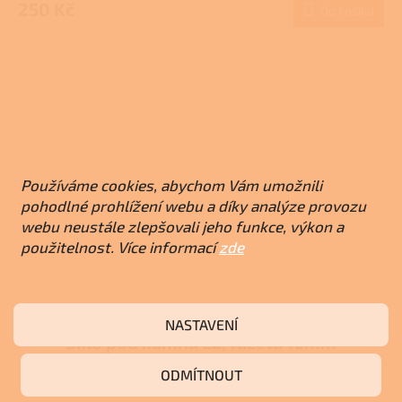
produktu
250 Kč
Do košíku
je
3,7
z
5
hvězdiček.
Používáme cookies, abychom Vám umožnili
pohodlné prohlížení webu a díky analýze provozu
webu neustále zlepšovali jeho funkce, výkon a
použitelnost. Více informací
zde
NASTAVENÍ
Sklo pod kamna E2, fazeta 10mm
ODMÍTNOUT