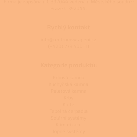
Firma je zapsána u C 392044 vedená u Městského soudu v
Praze C 392044.
Rychlý kontakt
info@centrumvytapeni.cz
(+420) 778 500 111
Kategorie produktů:
Krbová kamna
Kuchyňská kamna
Peletová kamna
Krby
Kotle
Tepelná čerpadla
Solární systémy
Klimatizace
Topné systémy