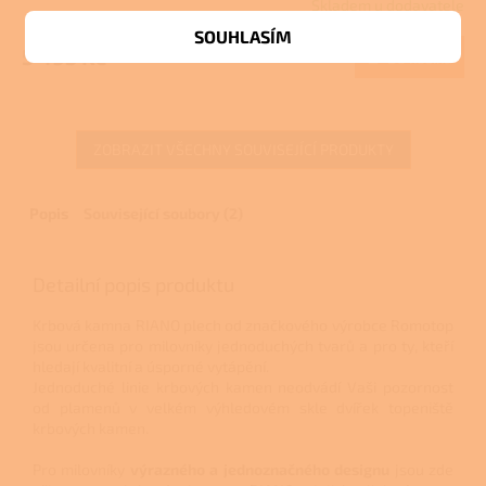
Skladem u dodavatele
SOUHLASÍM
5 495 Kč
Do košíku
ZOBRAZIT VŠECHNY SOUVISEJÍCÍ PRODUKTY
Popis
Související soubory (2)
Detailní popis produktu
Krbová kamna
RIANO plech od značkového výrobce Romotop
jsou určena pro milovníky jednoduchých tvarů a pro ty, kteří
hledají kvalitní a úsporné vytápění.
Jednoduché linie krbových kamen neodvádí Vaši pozornost
od plamenů v velkém výhledovém skle dvířek topeniště
krbových kamen.
Pro milovníky
výrazného a jednoznačného designu
jsou zde