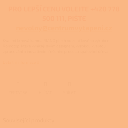
PRO LEPŠÍ CENU VOLEJTE
+420 778
500 111, PIŠTE
nevolny@centrumvytapeni.cz
Kvalitní krbová kamna RIANO plech od značkového výrobce
Romotop, která vynikají svým designem, vysokou kvalitou
zpracování a inovativním řešením procesu spalování dřeva.
Detailní informace
ZEPTAT SE
HLÍDAT
SDÍLET
Související produkty