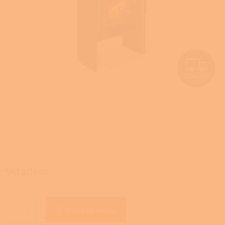
Z
ZDARMA
D
A
R
M
A
Skladem
Přidat do košíku