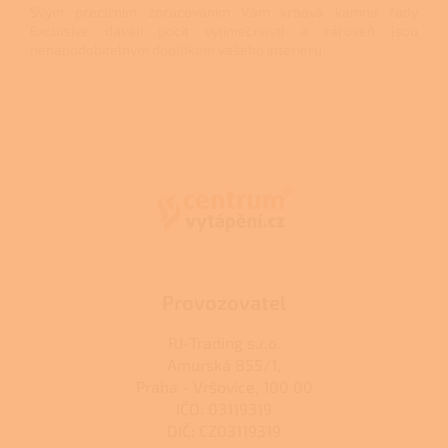
Svým precizním zpracováním Vám krbová kamna řady
Exclusive dávají pocit výjimečnosti a zároveň jsou
nenapodobitelným doplňkem vašeho interiéru.
Z
á
p
a
t
í
Provozovatel
RJ-Trading s.r.o.
Amurská 855/1,
Praha - Vršovice, 100 00
IČO: 03119319
DIČ: CZ03119319