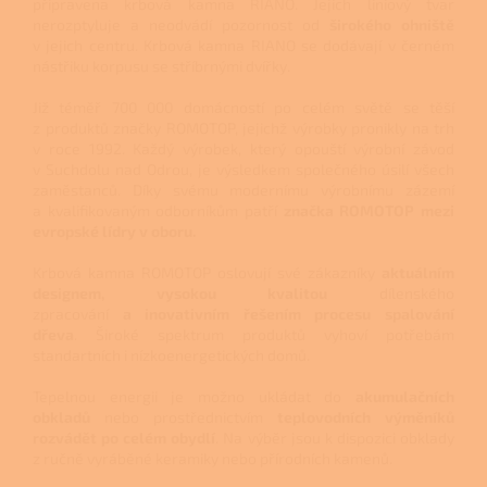
připravena krbová kamna RIANO. Jejich liniový tvar
nerozptyluje a neodvádí pozornost od
širokého ohniště
v jejich centru.
Krbová kamna RIANO se dodávají v černém
nástřiku korpusu se stříbrnými dvířky.
Již téměř 700 000 domácností po celém světě se těší
z produktů značky ROMOTOP, jejichž výrobky pronikly na trh
v roce 1992. Každý výrobek, který opouští výrobní závod
v Suchdolu nad Odrou, je výsledkem společného úsilí všech
zaměstanců. Díky svému modernímu výrobnímu zázemí
a kvalifikovaným odborníkům patří
značka ROMOTOP mezi
evropské lídry v oboru.
K
rbová kamna ROMOTOP oslovují své zákazníky
aktuálním
designem, vysokou kvalitou
dílenského
zpracování
a inovativním řešením procesu spalování
dřeva
. Široké spektrum produktů vyhoví potřebám
standartních i nízkoenergetických domů.
Tepelnou energii je možno ukládat do
akumulačních
obkladů
nebo prostřednictvím
teplovodních výměníků
rozvádět po celém obydlí
. Na výběr jsou k dispozici obklady
z ručně vyráběné keramiky nebo přírodních kamenů.