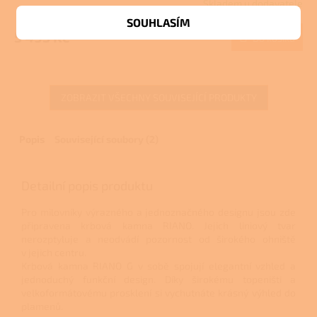
Skladem u dodavatele
SOUHLASÍM
5 495 Kč
Do košíku
ZOBRAZIT VŠECHNY SOUVISEJÍCÍ PRODUKTY
Popis
Související soubory (2)
Detailní popis produktu
Pro milovníky výrazného a jednoznačného designu jsou zde
připravena krbová kamna RIANO. Jejich liniový tvar
nerozptyluje a neodvádí pozornost od širokého ohniště
v jejich centru.
Krbová kamna RIANO G v sobě spojují elegantní vzhled a
jednoduchý funkční design. Díky širokému topeništi a
velkoformátovému prosklení si vychutnáte krásný výhled do
plamenů.