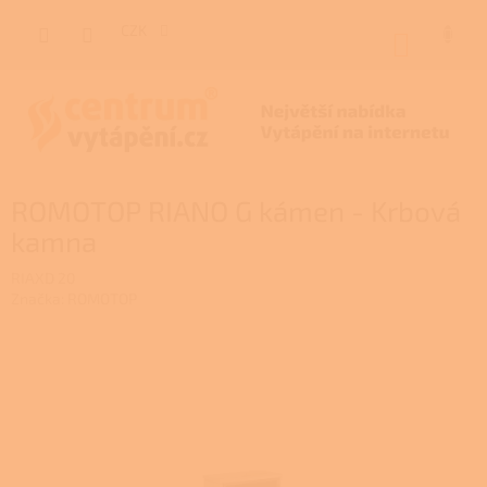
Přejít
na
CZK
NÁKUP
obsah
KOŠÍK
ROMOTOP RIANO G kámen - Krbová
kamna
RIAXD 20
Značka:
ROMOTOP