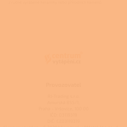
z ručně vyráběné keramiky nebo přírodních kamenů.
Z
á
p
a
t
í
Provozovatel
RJ-Trading s.r.o.
Amurská 855/1,
Praha - Vršovice, 100 00
IČO: 03119319
DIČ: CZ03119319