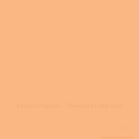
Faren Fireglass - Chemický čistič skla
Skladem
Průměrné
hodnocení