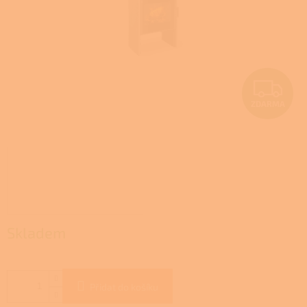
Z
ZDARMA
D
A
R
M
A
Skladem
Přidat do košíku