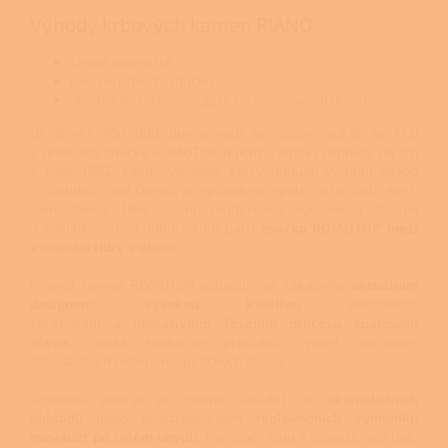
Výhody krbových kamen RIANO
široké topeniště
externí přívod vzduchu
vhodné do nízkoenergetických/pasivních domů
Již téměř 700 000 domácností po celém světě se těší
z produktů značky ROMOTOP, jejichž výrobky pronikly na trh
v roce 1992. Každý výrobek, který opouští výrobní závod
v Suchdolu nad Odrou, je výsledkem společného úsilí všech
zaměstanců. Díky svému modernímu výrobnímu zázemí
a kvalifikovaným odborníkům patří
značka ROMOTOP mezi
evropské lídry v oboru.
K
rbová kamna ROMOTOP oslovují své zákazníky
aktuálním
designem, vysokou kvalitou
dílenského
zpracování
a inovativním řešením procesu spalování
dřeva
. Široké spektrum produktů vyhoví potřebám
standartních i nízkoenergetických domů.
Tepelnou energii je možno ukládat do
akumulačních
obkladů
nebo prostřednictvím
teplovodních výměníků
rozvádět po celém obydlí
. Na výběr jsou k dispozici obklady