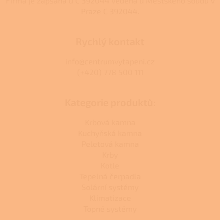
Firma je zapsána u C 392044 vedená u Městského soudu v
Praze C 392044.
Rychlý kontakt
info@centrumvytapeni.cz
(+420) 778 500 111
Kategorie produktů:
Krbová kamna
Kuchyňská kamna
Peletová kamna
Krby
Kotle
Tepelná čerpadla
Solární systémy
Klimatizace
Topné systémy