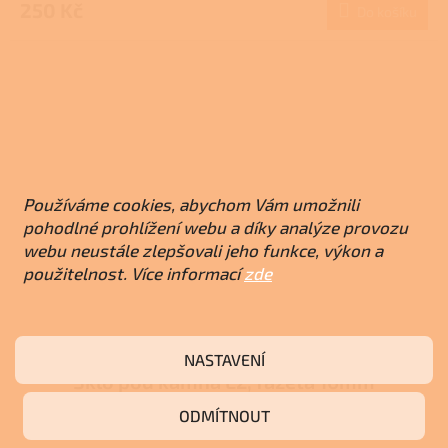
produktu
250 Kč
Do košíku
je
3,7
z
5
hvězdiček.
Používáme cookies, abychom Vám umožnili
pohodlné prohlížení webu a díky analýze provozu
webu neustále zlepšovali jeho funkce, výkon a
použitelnost. Více informací
zde
NASTAVENÍ
Sklo pod kamna E2, fazeta 10mm
ODMÍTNOUT