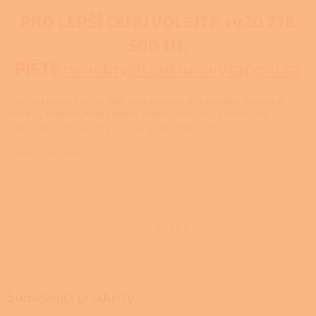
PRO LEPŠÍ CENU VOLEJTE
+420 778
500 111,
PIŠTE
nevolny@centrumvytapeni.cz
Kvalitní krbová kamna Riano od značkového výrobce Romotop,
která vynikají svým designem, vysokou kvalitou zpracování
a inovativním řešením procesu spalování dřeva.
Detailní informace
ZEPTAT SE
HLÍDAT
SDÍLET
Související produkty