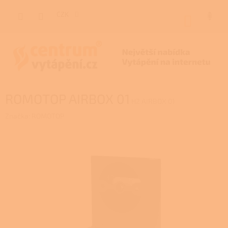
Přejít
na
CZK
NÁKUP
obsah
KOŠÍK
ROMOTOP AIRBOX 01
H2 AIRBOX 01
Značka:
ROMOTOP