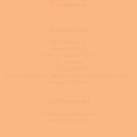
t
í
Provozovatel
RJ-Trading s.r.o.
Amurská 855/1,
Praha - Vršovice, 100 00
IČO: 03119319
DIČ: CZ03119319
Firma je zapsána u C 392044 vedená u Městského soudu v
Praze C 392044.
Rychlý kontakt
info@centrumvytapeni.cz
(+420) 778 500 111