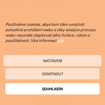
ZEPTAT SE
HLÍDAT
SDÍLET
Popis
Související soubory (2)
Používáme cookies, abychom Vám umožnili
pohodlné prohlížení webu a díky analýze provozu
webu neustále zlepšovali jeho funkce, výkon a
Detailní popis produktu
použitelnost. Více informací
zde
usnadňuje dolní napojení centrálního přívodu vzduchu
(CPV)
lze použít u designových krbů VARIANT R/L 03
NASTAVENÍ
/ VARIANT F 03 pouze se spodním modulem VARI R 03
S3 / VARI F 03 S3
kompatibilní s krbovými vložkami uvedenými v příloze
ODMÍTNOUT
Z
SOUHLASÍM
á
p
a