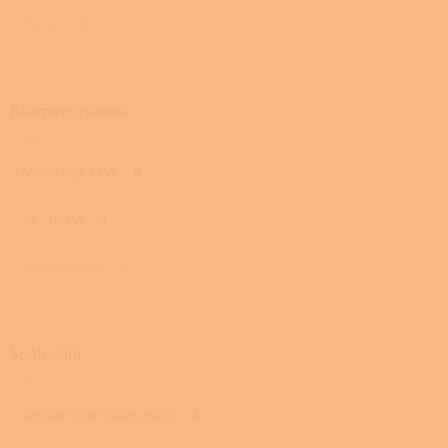
150 cm
0
Rozmezí výkonu
Méně než 7 kW
4
7,1 - 10 kW
1
10,1 kW a více
0
Spalování
Terciární (terciální, dvojí)
5