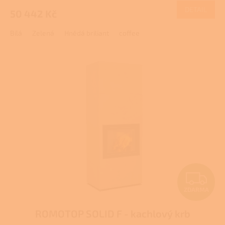
DETAIL
50 442 Kč
Bílá
Zelená
Hnědá briliant
coffee
Z
ZDARMA
D
ROMOTOP SOLID F - kachlový krb
A