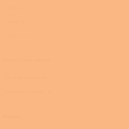
Přední, boční
0
Přední
5
Přední, horní
0
Externí přívod vzduchu
Bez externího přívodu
1
S externím přívodem
4
Materiál