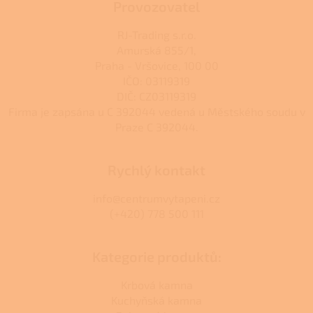
k
Provozovatel
y
v
RJ-Trading s.r.o.
ý
Amurská 855/1,
p
Praha - Vršovice, 100 00
i
s
IČO: 03119319
u
DIČ: CZ03119319
Firma je zapsána u C 392044 vedená u Městského soudu v
Praze C 392044.
Rychlý kontakt
info@centrumvytapeni.cz
(+420) 778 500 111
Kategorie produktů:
Krbová kamna
Kuchyňská kamna