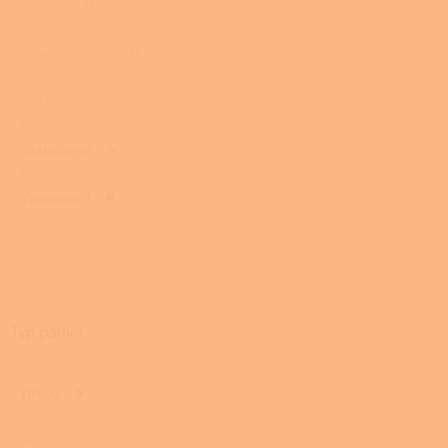
Mastek
0
S ventilátorem
0
Horkovzdušná
0
Stáložárná
4
Zplynovací
4
Prosklená
0
Typ paliva
Dřevo
5
Pelety
0