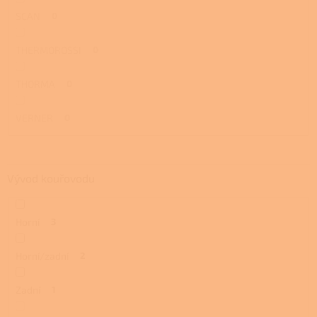
SCAN
0
THERMOROSSI
0
THORMA
0
VERNER
0
Vývod kouřovodu
Horní
3
Horní/zadní
2
Zadní
1