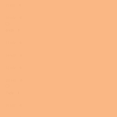
11 kW
0
10 kW
0
6 kW
1
13 kW
0
14 kW
0
12 kW
0
20 kW
0
7 kW
1
15 kW
0