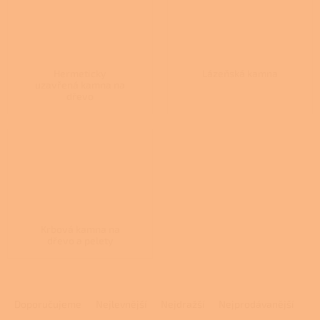
Hermeticky
Lázeňská kamna
uzavřená kamna na
dřevo
Krbová kamna na
dřevo a pelety
Ř
a
Doporučujeme
Nejlevnější
Nejdražší
Nejprodávanější
z