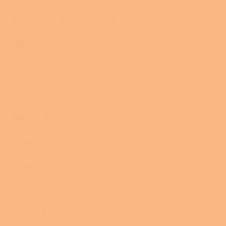
Pelety 80 mm, Dřevo 120 mm
0
120 mm
0
125 mm
0
130 mm
0
150 mm
5
160 mm
0
180 mm
0
200 mm
0
180 cm
0