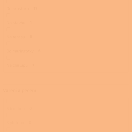
Do prostoru
17
Na stavbu
1
Na terasu
8
Do maringotky
6
Na chalupu
1
Vaření a pečení
S troubou
0
S plotnou
0