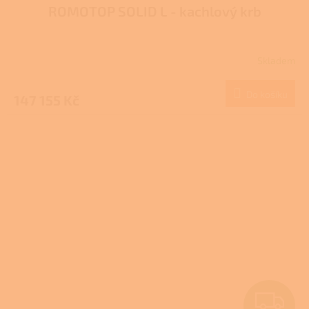
ROMOTOP SOLID L - kachlový krb
A
R
Skladem
M
Do košíku
147 155 Kč
A
Z