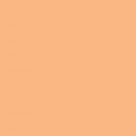
HWAM
0
JOTUL
0
KLOVER
0
KRATKI. PL
0
KVS MORAVIA
0
La Nordica
0
LINCAR
0
PHEBO STUFE
0
ROMOTOP
3