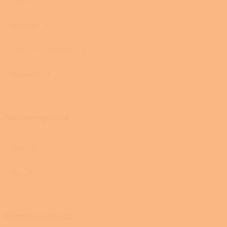
Mastek
0
Ocelová
1
Ocelová s mastkem
0
Pískovec
1
Nízkoenergetická
Ano
2
Ne
3
Průměr kouřovodu