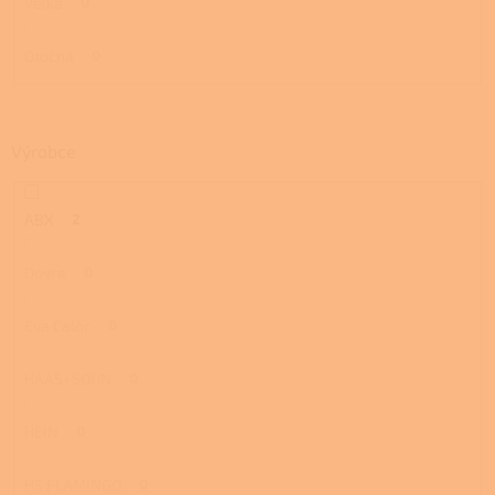
Velká
0
Otočná
0
Výrobce
ABX
2
Dovre
0
Eva Calòr
0
HAAS+SOHN
0
HEIN
0
HS FLAMINGO
0