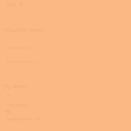
Dvojí
5
Teplovodní výměník
S výměníkem
0
Bez výměníku
5
Typ kamen
Akumulační
4
Teplovzdušná
5