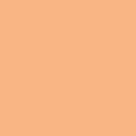
16 kW
0
9 kW
0
5 kW
3
21 kW
0
25 kW
0
10 kW/13 kW uhlí
0
10kW / 13kW uhlí
0
4 kW
0
7kW
0
23,0 kW
0