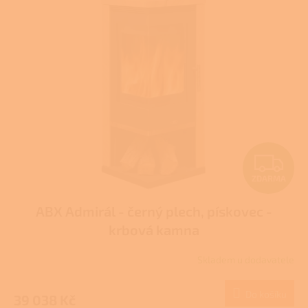
p
i
s
p
r
o
d
u
k
t
Z
ů
ZDARMA
D
ABX Admirál - černý plech, pískovec -
A
krbová kamna
R
Skladem u dodavatele
M
Do košíku
39 038 Kč
A