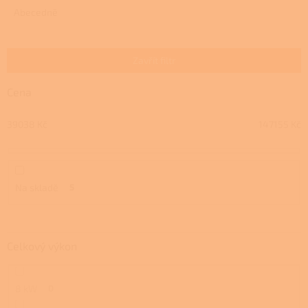
e
Abecedně
n
í
p
Zavřít filtr
r
o
Cena
d
u
39038
Kč
147155
Kč
k
t
ů
Na skladě
5
Celkový výkon
8 kW
0