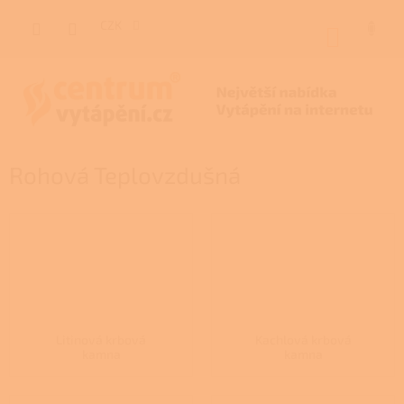
Přejít
na
CZK
NÁKUP
obsah
KOŠÍK
Rohová Teplovzdušná
Litinová krbová
Kachlová krbová
kamna
kamna