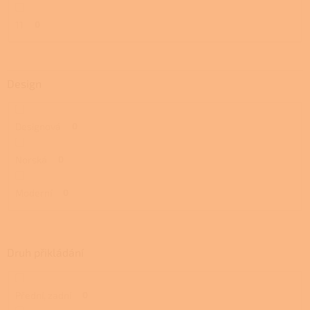
11
0
Design
Designová
0
Norská
0
Moderní
0
Druh přikládání
Přední, zadní
0