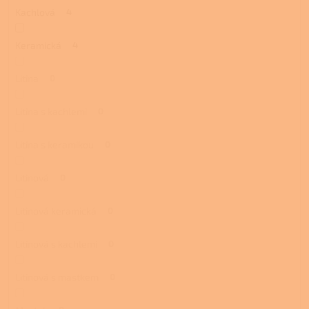
Kachlová
4
Keramická
4
Litina
0
Litina s kachlemi
0
Litina s keramikou
0
Litinová
0
Litinová keramická
0
Litinová s kachlemi
0
Litinová s mastkem
0