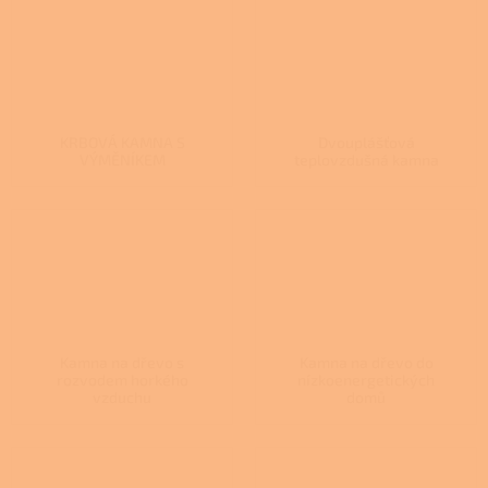
KRBOVÁ KAMNA S
Dvouplášťová
VÝMĚNÍKEM
teplovzdušná kamna
Kamna na dřevo s
Kamna na dřevo do
rozvodem horkého
nízkoenergetických
vzduchu
domů