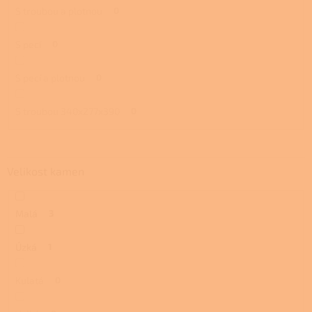
S troubou a plotnou
0
S pecí
0
S pecí a plotnou
0
S troubou 340x277x390
0
Velikost kamen
Malá
3
Úzká
1
Kulatá
0