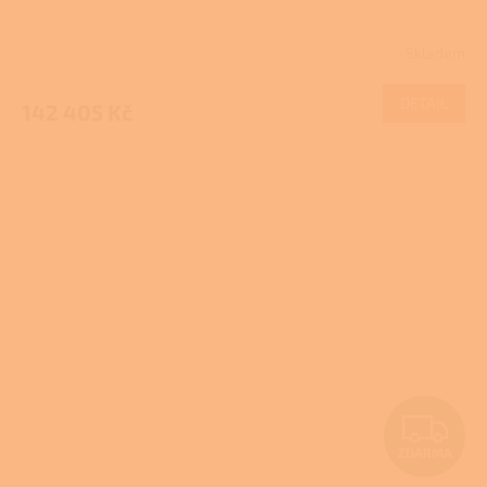
R
Skladem
M
DETAIL
142 405 Kč
A
Z
ZDARMA
D