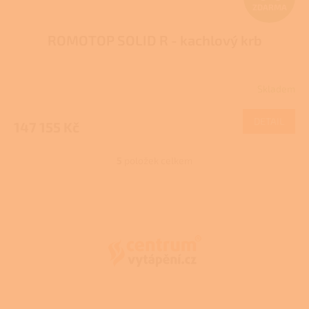
ZDARMA
D
ROMOTOP SOLID R - kachlový krb
A
R
Skladem
M
DETAIL
147 155 Kč
A
5
položek celkem
O
v
l
Z
á
á
d
p
a
a
c
t
í
í
p
r
v