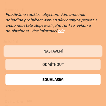
Biomasa
5
Používáme cookies, abychom Vám umožnili
pohodlné prohlížení webu a díky analýze provozu
Dřevo a pelety
0
webu neustále zlepšovali jeho funkce, výkon a
použitelnost. Více informací
zde
Umístění
NASTAVENÍ
Rohová
5
ODMÍTNOUT
Do dílny
4
Do garáže
5
SOUHLASÍM
Na chatu
31
Do interiéru
160