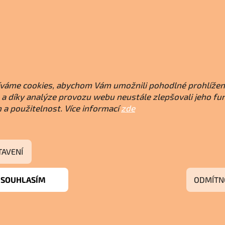
váme cookies, abychom Vám umožnili pohodlné prohlížen
a díky analýze provozu webu neustále zlepšovali jeho fu
 a použitelnost. Více informací
zde
TAVENÍ
SOUHLASÍM
ODMÍTN