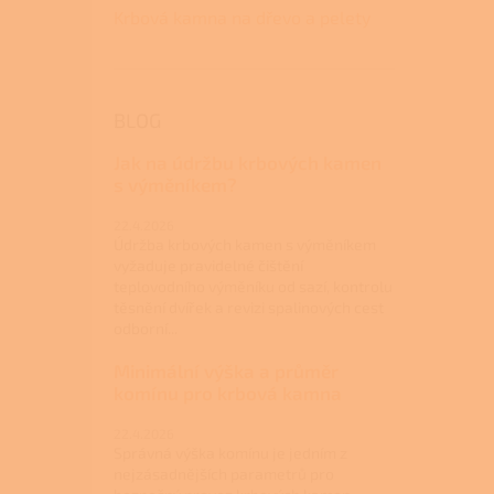
Krbová kamna na dřevo a pelety
BLOG
Jak na údržbu krbových kamen
s výměníkem?
22.4.2026
Údržba krbových kamen s výměníkem
vyžaduje pravidelné čištění
teplovodního výměníku od sazí, kontrolu
těsnění dvířek a revizi spalinových cest
odborní...
Minimální výška a průměr
komínu pro krbová kamna
22.4.2026
Správná výška komínu je jedním z
nejzásadnějších parametrů pro