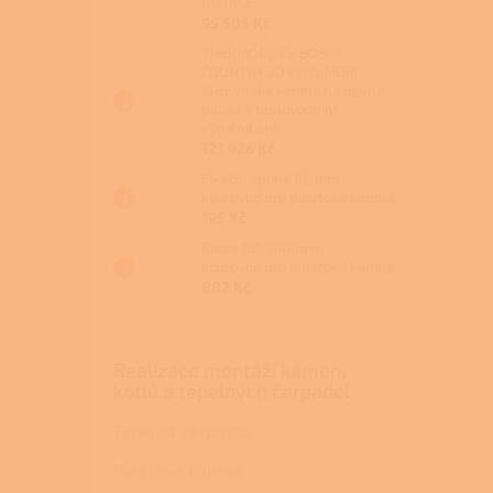
DOTACE
95 505 Kč
THERMOROSSI BOSKY
COUNTRY 30 EVO5 FIORI -
Kuchyňská kamna na pevná
paliva s teplovodním
výměníkem
121 426 Kč
Fixační spona 80 mm -
kouřovod pro peletová kamna
195 Kč
Roura 80/1000mm -
kouřovod pro peletová kamna
882 Kč
Realizace montáží kamen,
kotlů a tepelných čerpadel
Tepelná čerpadla
Peletová kamna