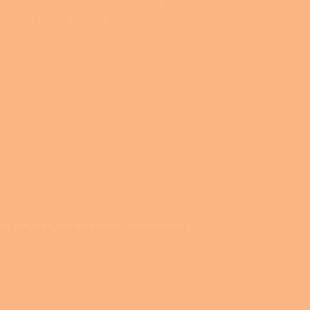
ZEPTAT SE
HLÍDAT
SDÍLET
ánícím před případnou korozí. Uzamykatelné