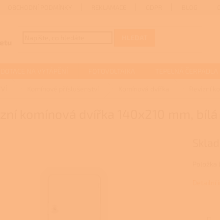
OBCHODNÍ PODMÍNKY
REKLAMACE
GDPR
BLOG
HLEDAT
DOTACE NA VYTÁPĚNÍ
FOTOVOLTAIKA
TEPELNÁ ČERPADLA
VÍ
Komínové příslušenství
Komínová dvířka
Revizní k
zní komínová dvířka 140x210 mm, bílá
Sklad
Položka
Detailní