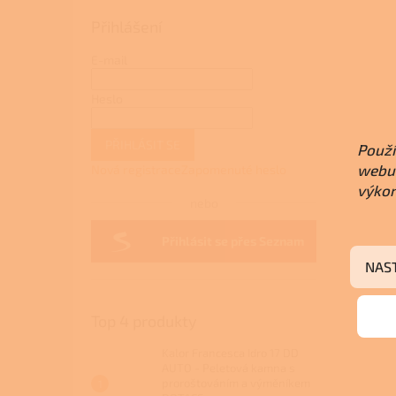
Přihlášení
E-mail
Heslo
PŘIHLÁSIT SE
Použí
webu 
Nová registrace
Zapomenuté heslo
výkon
nebo
Přihlásit se přes Seznam
NAS
Top 4 produkty
Kalor Francesca Idro 17 DD
AUTO - Peletová kamna s
proroštováním a výměníkem