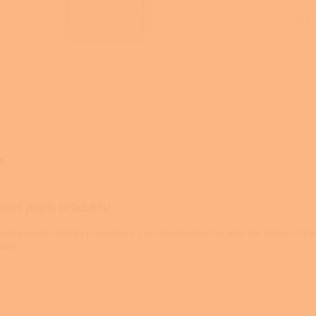
TISK
s
ailní popis produktu
ované revizní dvířka provedena z ocelového plechu, pokryté lakem chr
kem.