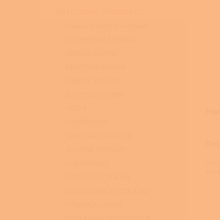
n
KATEGORIE PRODUKTŮ
e
l
Kamna a kotle s instalací
KUCHYŇSKÉ SPORÁKY
KRBOVÁ KAMNA
PELETOVÁ KAMNA
KRBOVÉ VLOŽKY
ELEKTRICKÉ KRBY
KOTLE
Popi
KOUŘOVODY
TEPELNÁ ČERPADLA
Det
SOLÁRNÍ SYSTÉMY
Izol
KLIMATIZACE
zám
ČISTIČKY VZDUCHU
ODVLHČOVAČE VZDUCHU
VYSAVAČE LAVOR
PODLAHOVÉ MYCÍ STROJE