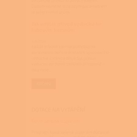
bezpečný provoz krbových kamen.
Dalším neméně důležitým parametrem
je jeho vnitřní prům...
Jak udělat přívod vzduchu ke
krbovým kamnům
9.3.2026
Každá krbová kamna potřebují ke
správnému hoření dostatek spalovacího
vzduchu. Zatímco dříve byl přísun
vzduchu do domů zajištěn přirozeně –
díky netě...
ARCHIV
DOTACE NA VYTÁPĚNÍ
Nová zelená úsporám
Program Nová zelená úsporám dočasně