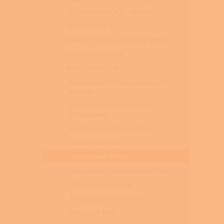
TLAKOVÉ MYČKY - VAPKY
PARNÍ ČISTIČE
OHŘEV TEPLÉ UŽITKOVÉ VODY
TOPNÉ SYSTÉMY
PŘÍSLUŠENSTVÍ
Kartáče na čištění peletových
kamen
Příslušenství La Nordica -
Extraflame
Komínové příslušenství
Čištění komínů
Komínová dvířka
Regulátory komínového tahu
Komínové hlavice
Žáruvzdorné těsnění
Regulace Tech