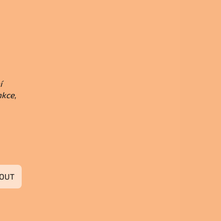
í
nkce,
OUT