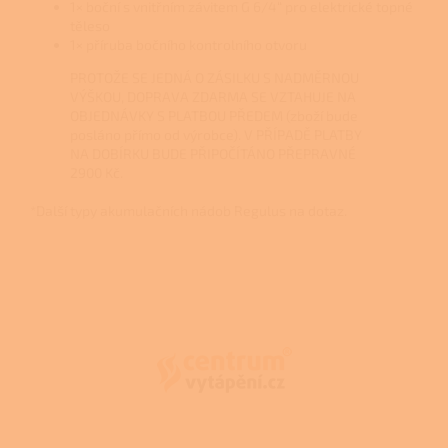
1× boční s vnitřním závitem G 6/4“ pro elektrické topné
těleso
1× příruba bočního kontrolního otvoru
PROTOŽE SE JEDNÁ O ZÁSILKU S NADMĚRNOU
VÝŠKOU, DOPRAVA ZDARMA SE VZTAHUJE NA
OBJEDNÁVKY S PLATBOU PŘEDEM (zboží bude
posláno přímo od výrobce). V PŘÍPADĚ PLATBY
NA DOBÍRKU BUDE PŘIPOČÍTÁNO PŘEPRAVNÉ
2900 Kč.
*Další typy akumulačních nádob Regulus na dotaz.
Z
á
p
a
t
í