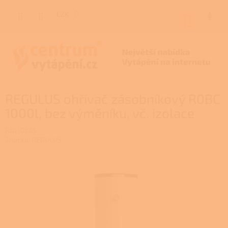
Přejít
na
CZK
NÁKUP
obsah
KOŠÍK
REGULUS ohřívač zásobníkový R0BC
1000l, bez výměníku, vč. izolace
RGL10365
Značka:
REGULUS