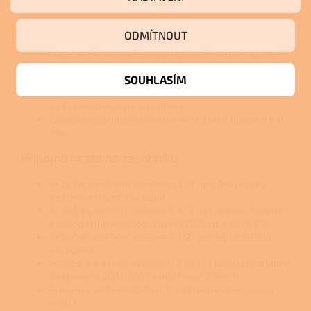
Tepelná izolace
Zásobník o objemu 200 l má izolaci tloušťky 50 mm
ODMÍTNOUT
Zásobníky od objemu 300 l do objemu 500 l jsou
dodávány s tvrzenou polyuretanovou izolací tloušťky
55 mm s bílým PVC povrchem
SOUHLASÍM
Zásobníky o objemech 750 l a 1000 l jsou dodávány
s tvrzenou polyuretanovou izolací tloušťky 75 mm
s bílým koženkovým povrchem
Zásobníky od objemu 1500 l mají izolaci o tloušťce 100
mm.
Přípojná místa na zásobníku
4× boční s vnitřním závitem G 5/4“ pro dva okruhy
s externími výměníky tepla
2× boční s vnitřním závitem G 6/4“ pro přívod studené
a odvod teplé vody (od objemu 1000 l je závit G 2“)
3× boční s vnitřním závitem G 1/2“ pro teplotní čidlo
a teploměr
1× boční s vnitřním závitem G 1“ pro cirkulaci (zásobníky
o objemech 200 l, 300 l a 400 l mají G 3/4“)
1× horní s vnitřním závitem G 5/4“ pro magnesiovou
anodu