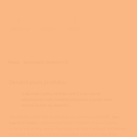
ZEPTAT SE
HLÍDAT
SDÍLET
Popis
Související soubory (2)
Detailní popis produktu
Z důvodů výšky nádrže nad 2 m je nutné
objednávat individuální přepravu a proto není
možné platit na dobírku.
Zásobníkový ohřívač teplé vody pro domácnost R0BC
bez
topných hadů
s možností připojení dalších 2 okruhů přes
externí výměníky tepla. Zásobník má také možnost instalovat
el. topné těleso a možnost instalace dalšího el. topného