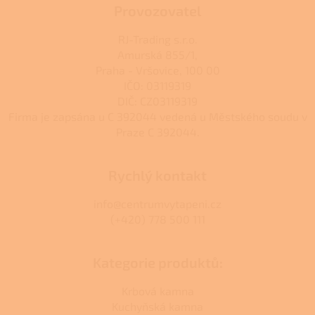
Provozovatel
RJ-Trading s.r.o.
Amurská 855/1,
Praha - Vršovice, 100 00
IČO: 03119319
DIČ: CZ03119319
Firma je zapsána u C 392044 vedená u Městského soudu v
Praze C 392044.
Rychlý kontakt
info@centrumvytapeni.cz
(+420) 778 500 111
Kategorie produktů:
Krbová kamna
Kuchyňská kamna