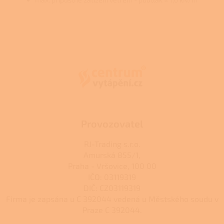
Z
á
p
a
t
í
Provozovatel
RJ-Trading s.r.o.
Amurská 855/1,
Praha - Vršovice, 100 00
IČO: 03119319
DIČ: CZ03119319
Firma je zapsána u C 392044 vedená u Městského soudu v
Praze C 392044.