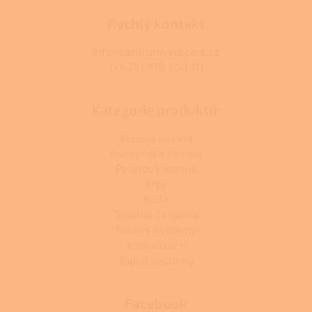
Rychlý kontakt
info@centrumvytapeni.cz
(+420) 778 500 111
Kategorie produktů:
Krbová kamna
Kuchyňská kamna
Peletová kamna
Krby
Kotle
Tepelná čerpadla
Solární systémy
Klimatizace
Topné systémy
Facebook