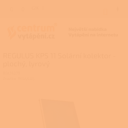
Přejít
na
CZK
NÁKUP
obsah
KOŠÍK
REGULUS KPS 11 Solární kolektor -
plochý, lyrový
RGL16278
Značka:
REGULUS