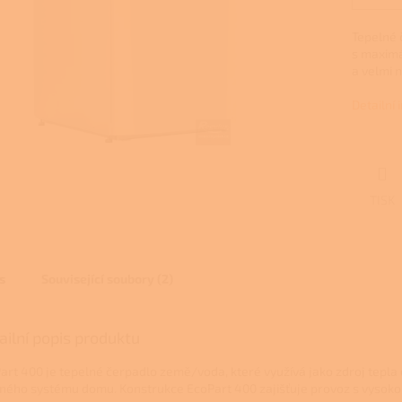
Tepelné 
s maximá
a velmi n
Detailní
TISK
s
Související soubory (2)
ailní popis produktu
art 400 je tepelné čerpadlo země/voda, které využívá jako zdroj tepla 
ného systému domu. Konstrukce EcoPart 400 zajišťuje provoz s vysokou 