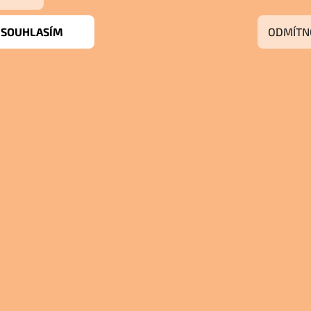
SOUHLASÍM
ODMÍTN