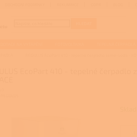
OBCHODNÍ PODMÍNKY
REKLAMACE
GDPR
BLOG
HLEDAT
DOTACE NA VYTÁPĚNÍ
FOTOVOLTAIKA
TEPELNÁ ČERPADLA
RPADLA
REGULUS EcoPart 410 - tepelné čerpadlo země-voda - K
ULUS EcoPart 410 - tepelné čerpadlo
ACE
49
:
REGULUS
Sklad