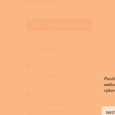
Nová registrace
Zapomenuté heslo
nebo
Přihlásit se přes Seznam
Top 4 produkty
Kalor Francesca Idro 17 DD
AUTO - Peletová kamna s
proroštováním a výměníkem
DOTACE
95 505 Kč
Použí
THERMOROSSI BOSKY
webu 
COUNTRY 30 EVO5 FIORI -
výkon
Kuchyňská kamna na pevná
paliva s teplovodním
výměníkem
121 426 Kč
Fixační spona 80 mm -
NAS