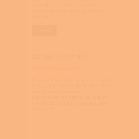
vzduchu. Zatímco dříve byl přísun
vzduchu do domů zajištěn přirozeně –
díky netě...
ARCHIV
DOTACE NA VYTÁPĚNÍ
Nová zelená úsporám
Program Nová zelená úsporám dočasně
uzavírá příjem žádostí 10. 11. 2025 Nová
zelená úsporám, jeden z
nejúspěšnějších programů na podporu
energetických úspor v České republice,
dočasně uz...
Z
á