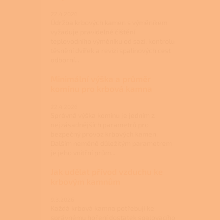
22.4.2026
Údržba krbových kamen s výměníkem
vyžaduje pravidelné čištění
teplovodního výměníku od sazí, kontrolu
těsnění dvířek a revizi spalinových cest
odborní...
Minimální výška a průměr
komínu pro krbová kamna
22.4.2026
Správná výška komínu je jedním z
nejzásadnějších parametrů pro
bezpečný provoz krbových kamen.
Dalším neméně důležitým parametrem
je jeho vnitřní prům...
Jak udělat přívod vzduchu ke
krbovým kamnům
9.3.2026
Každá krbová kamna potřebují ke
správnému hoření dostatek spalovacího