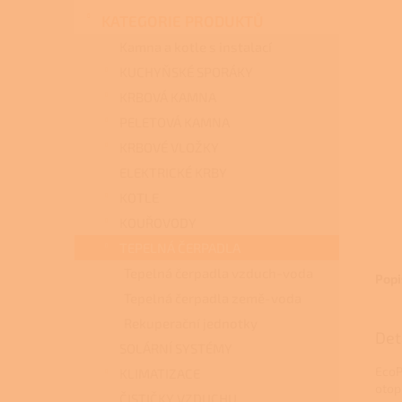
n
KATEGORIE PRODUKTŮ
e
l
Kamna a kotle s instalací
KUCHYŇSKÉ SPORÁKY
KRBOVÁ KAMNA
PELETOVÁ KAMNA
KRBOVÉ VLOŽKY
ELEKTRICKÉ KRBY
KOTLE
KOUŘOVODY
TEPELNÁ ČERPADLA
Tepelná čerpadla vzduch-voda
Popi
Tepelná čerpadla země-voda
Rekuperační jednotky
Det
SOLÁRNÍ SYSTÉMY
EcoP
KLIMATIZACE
otop
ČISTIČKY VZDUCHU