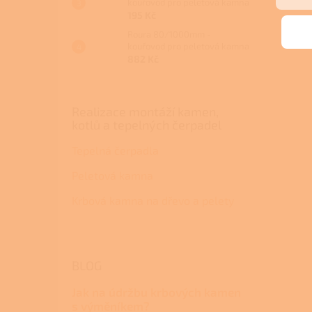
kouřovod pro peletová kamna
195 Kč
Roura 80/1000mm -
kouřovod pro peletová kamna
882 Kč
Realizace montáží kamen,
kotlů a tepelných čerpadel
Tepelná čerpadla
Peletová kamna
Krbová kamna na dřevo a pelety
BLOG
Jak na údržbu krbových kamen
s výměníkem?