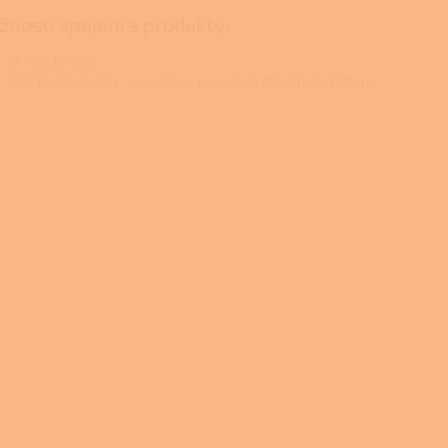
nosti spojení s produkty:
IR 12 CTC 400
CTC Basic display - umožňuje provoz se stávajícím kotlem