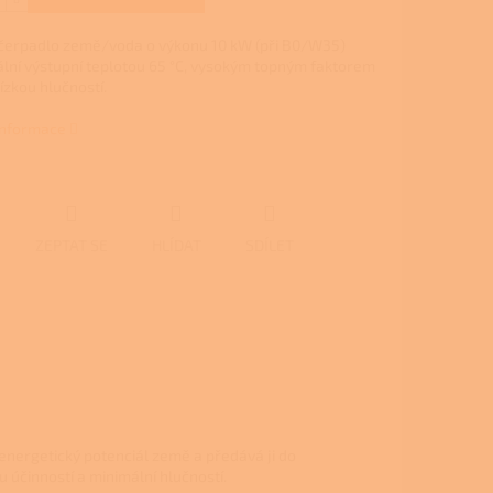
čerpadlo země/voda o výkonu 10 kW (při B0/W35)
lní výstupní teplotou 65 °C, vysokým topným faktorem
ízkou hlučností.
 informace
ZEPTAT SE
HLÍDAT
SDÍLET
energetický potenciál země a předává ji do
účinností a minimální hlučností.