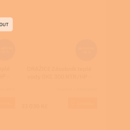
OUT
 600 Kč
36 700 Kč
–10 %
–10 %
eplé
DRAŽICE Zásobník teplé
HP -
vody OKC 300 NTR/HP -
topný
stacionární nepřímotopný
davatele
Skladem u dodavatele
 košíku
Do košíku
33 030 Kč