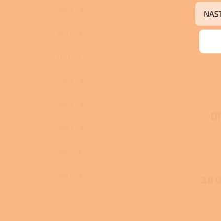
945 l
1
NAS
144 l
1
115 l
1
234 l
1
286 l
1
DR
469 l
1
sta
710 l
1
930 l
1
28 