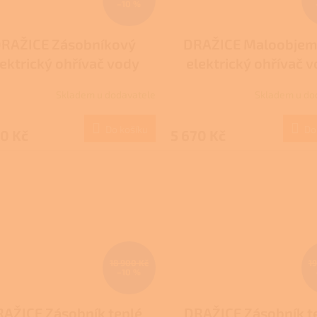
–10 %
RAŽICE Zásobníkový
DRAŽICE Maloobje
lektrický ohřívač vody
elektrický ohřívač 
beztlaký BTO 10 UP
tlakový TO 15 IN
Skladem u dodavatele
Skladem u do
Do košíku
Do
0 Kč
5 670 Kč
18 900 Kč
1
–10 %
AŽICE Zásobník teplé
DRAŽICE Zásobník t