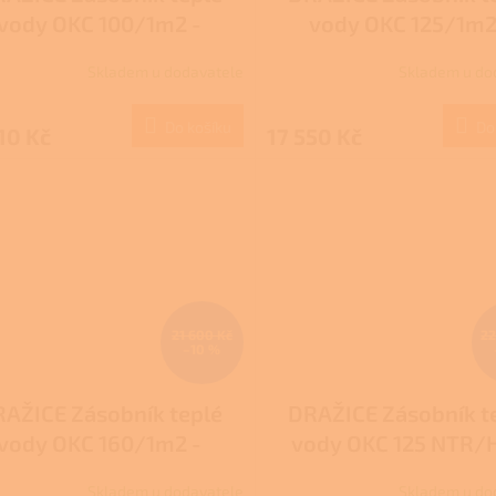
vody OKC 100/1m2 -
vody OKC 125/1m2
závěsný, svislý
závěsný, svislý
Skladem u dodavatele
Skladem u do
Do košíku
Do
10 Kč
17 550 Kč
21 600 Kč
22
–10 %
AŽICE Zásobník teplé
DRAŽICE Zásobník t
vody OKC 160/1m2 -
vody OKC 125 NTR/
závěsný, svislý
stacionární nepřímo
Skladem u dodavatele
Skladem u do