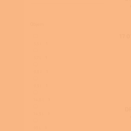
Objem
17 0
5,5 l
1
5,7 l
1
9,8 l
1
9,9 l
1
14,8 l
1
DR
14,9 l
1
95 l
1