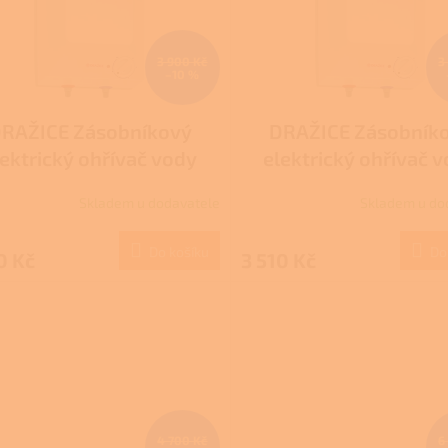
3 900 Kč
3
–10 %
RAŽICE Zásobníkový
DRAŽICE Zásobník
lektrický ohřívač vody
elektrický ohřívač 
beztlaký BTO 5 IN
beztlaký BTO 5 U
Skladem u dodavatele
Skladem u do
Do košíku
Do
0 Kč
3 510 Kč
4 700 Kč
6