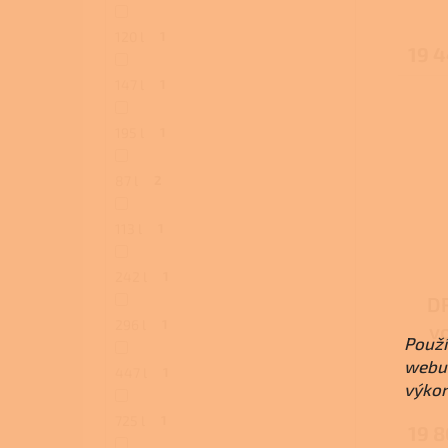
120 l
1
19 
147 l
1
195 l
1
87 l
2
113 l
1
242 l
1
DR
296 l
1
v
Použí
sta
webu 
447 l
1
výkon
725 l
1
19 8