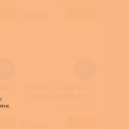
 košíku
Do košíku
19 800 Kč
 400 Kč
23 800 Kč
–10 %
–10 %
eplé
DRAŽICE Zásobník teplé
 -
vody OKC 160 NTR/HV -
í
stacionární nepřímotopný
nkce,
davatele
Skladem u dodavatele
 košíku
Do košíku
21 420 Kč