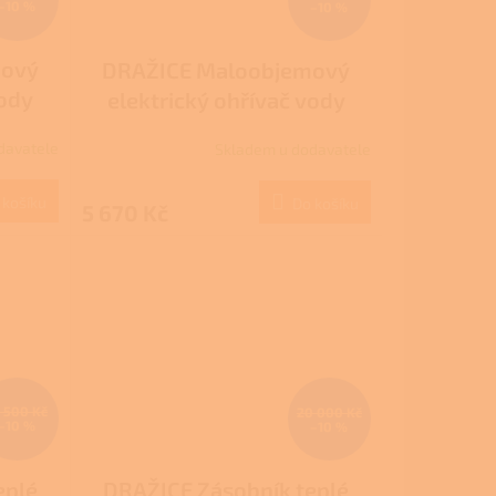
–10 %
–10 %
mový
DRAŽICE Maloobjemový
vody
elektrický ohřívač vody
tlakový TO 15 UP
davatele
Skladem u dodavatele
 košíku
Do košíku
5 670 Kč
9 500 Kč
20 000 Kč
–10 %
–10 %
eplé
DRAŽICE Zásobník teplé