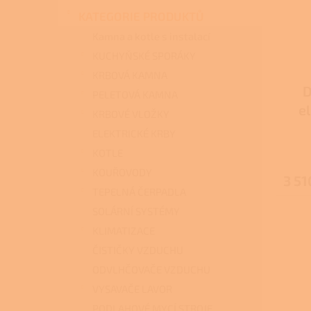
s
o
n
p
d
KATEGORIE PRODUKTŮ
e
r
u
l
Kamna a kotle s instalací
o
k
KUCHYŇSKÉ SPORÁKY
d
t
KRBOVÁ KAMNA
u
ů
D
k
PELETOVÁ KAMNA
t
e
KRBOVÉ VLOŽKY
ů
ELEKTRICKÉ KRBY
KOTLE
KOUŘOVODY
3 51
TEPELNÁ ČERPADLA
SOLÁRNÍ SYSTÉMY
KLIMATIZACE
ČISTIČKY VZDUCHU
ODVLHČOVAČE VZDUCHU
VYSAVAČE LAVOR
PODLAHOVÉ MYCÍ STROJE