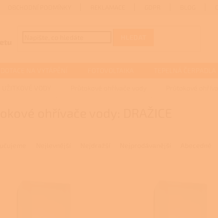
OBCHODNÍ PODMÍNKY
REKLAMACE
GDPR
BLOG
HLEDAT
DOTACE NA VYTÁPĚNÍ
FOTOVOLTAIKA
TEPELNÁ ČERPADLA
 UŽITKOVÉ VODY
Průtokové ohřívače vody
Průtokové ohřív
tokové ohřívače vody: DRAŽICE
učujeme
Nejlevnější
Nejdražší
Nejprodávanější
Abecedně