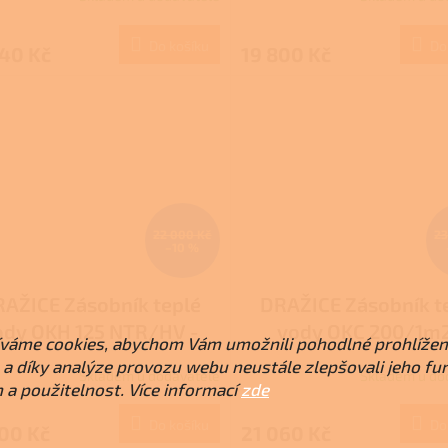
Do košíku
Do
440 Kč
19 800 Kč
22 000 Kč
23
–10 %
AŽICE Zásobník teplé
DRAŽICE Zásobník t
ody OKH 125 NTR/HV -
vody OKC 200/1m2
váme cookies, abychom Vám umožnili pohodlné prohlížen
cionární nepřímotopný
závěsný, svislý
a díky analýze provozu webu neustále zlepšovali jeho fu
Skladem u dodavatele
Skladem u do
 a použitelnost. Více informací
zde
Do košíku
Do
00 Kč
21 060 Kč