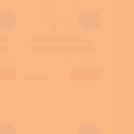
 900 Kč
4 700 Kč
–10 %
–10 %
ový
DRAŽICE Zásobníkový
vody
elektrický ohřívač vody
P
beztlaký BTO 10 IN
davatele
Skladem u dodavatele
 košíku
Do košíku
4 230 Kč
 300 Kč
6 300 Kč