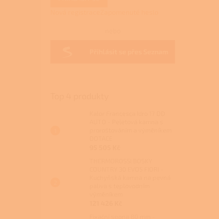
Nová registrace
Zapomenuté heslo
nebo
Přihlásit se přes Seznam
Top 4 produkty
Kalor Francesca Idro 17 DD
AUTO - Peletová kamna s
proroštováním a výměníkem
DOTACE
95 505 Kč
THERMOROSSI BOSKY
COUNTRY 30 EVO5 FIORI -
Kuchyňská kamna na pevná
paliva s teplovodním
výměníkem
121 426 Kč
Fixační spona 80 mm -