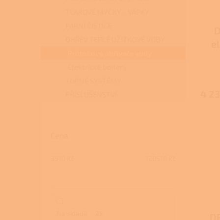
TLAKOVÉ MYČKY - VAPKY
PARNÍ ČISTIČE
D
OHŘEV TEPLÉ UŽITKOVÉ VODY
e
Průtokové ohřívače vody
Elektrické boilery
TOPNÉ SYSTÉMY
4 23
PŘÍSLUŠENSTVÍ
Cena
3510
Kč
120510
Kč
Na skladě
25
DR