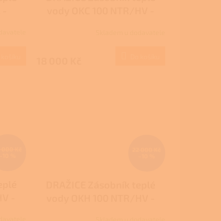
 -
vody OKC 100 NTR/HV -
stacionární nepřímotopný
davatele
Skladem u dodavatele
 košíku
Do košíku
18 000 Kč
 000 Kč
22 000 Kč
–10 %
–10 %
eplé
DRAŽICE Zásobník teplé
HV -
vody OKH 100 NTR/HV -
topný
stacionární nepřímotopný
davatele
Skladem u dodavatele