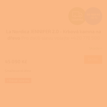
Z
50 100 Kč
–10 %
ZDARMA
D
La Nordica JENNIFER 2.0 - Krbová kamna na
A
dřevo
Pro další slevu volejte +420 778 500
R
111
Skladem
Průměrné
M
hodnocení
produktu
DETAIL
45 090 Kč
A
je
4,0
Smaltovaná litina
z
5
hvězdiček.
+ Dárek zdarma