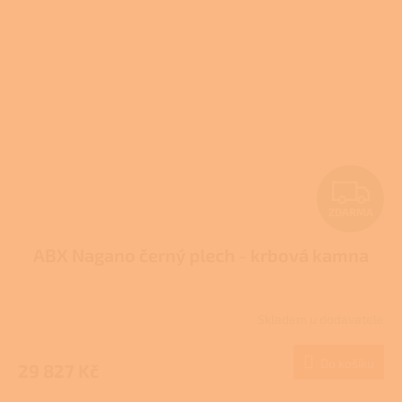
Z
ZDARMA
D
ABX Nagano černý plech - krbová kamna
A
R
Skladem u dodavatele
M
Do košíku
29 827 Kč
A