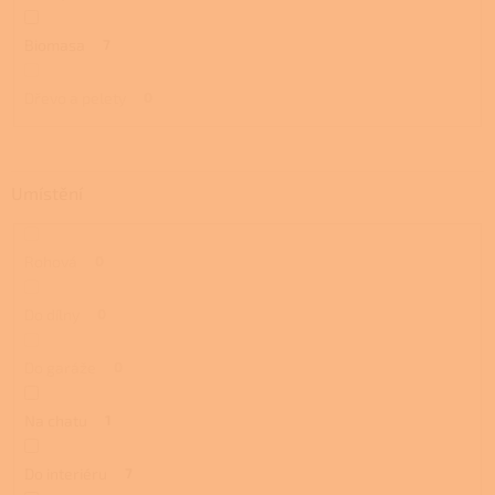
Biomasa
7
Dřevo a pelety
0
Umístění
Rohová
0
Do dílny
0
Do garáže
0
Na chatu
1
Do interiéru
7