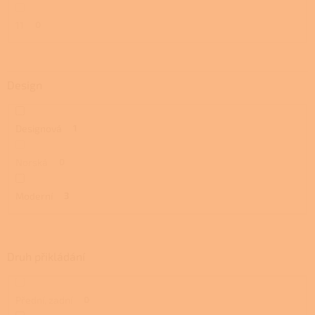
11
0
Design
Designová
1
Norská
0
Moderní
3
Druh přikládání
Přední, zadní
0