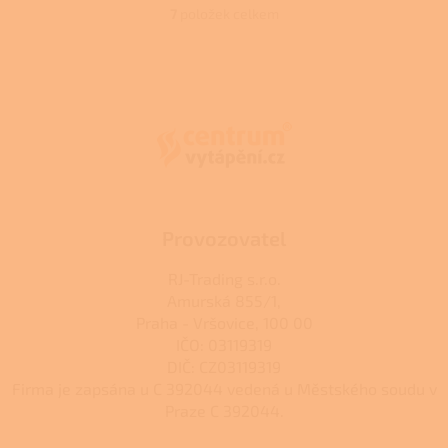
7
položek celkem
O
v
l
Z
á
á
d
p
a
a
c
t
í
í
p
r
v
k
Provozovatel
y
v
RJ-Trading s.r.o.
ý
Amurská 855/1,
p
Praha - Vršovice, 100 00
i
s
IČO: 03119319
u
DIČ: CZ03119319
Firma je zapsána u C 392044 vedená u Městského soudu v
Praze C 392044.