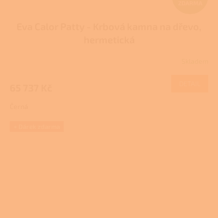
ZDARMA
D
Eva Calor Patty - Krbová kamna na dřevo,
A
hermetická
R
Skladem
M
DETAIL
65 737 Kč
A
Černá
+ Dárek zdarma