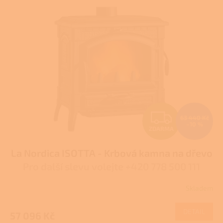
p
i
s
p
r
o
d
u
k
t
Z
ů
63 440 Kč
–10 %
ZDARMA
D
La Nordica ISOTTA - Krbová kamna na dřevo
A
Pro další slevu volejte +420 778 500 111
R
Skladem
Průměrné
M
hodnocení
produktu
DETAIL
57 096 Kč
A
je