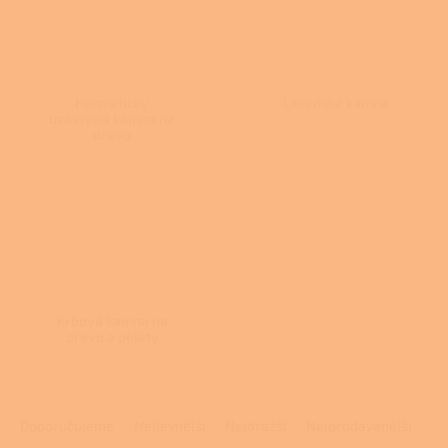
Hermeticky
Lázeňská kamna
uzavřená kamna na
dřevo
Krbová kamna na
dřevo a pelety
Ř
a
Doporučujeme
Nejlevnější
Nejdražší
Nejprodávanější
z