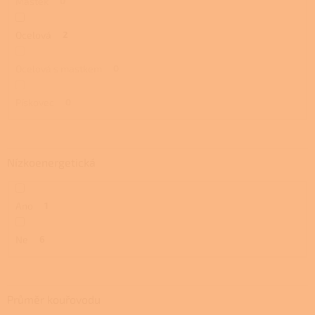
Mastek
0
Ocelová
2
Ocelová s mastkem
0
Pískovec
0
Nízkoenergetická
Ano
1
Ne
6
Průměr kouřovodu