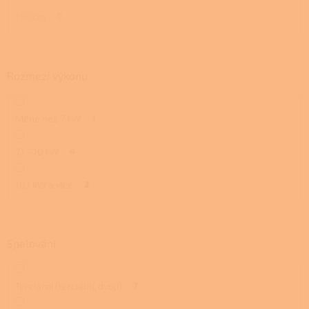
150 cm
0
Rozmezí výkonu
Méně než 7 kW
1
7,1 - 10 kW
4
10,1 kW a více
2
Spalování
Terciární (terciální, dvojí)
7