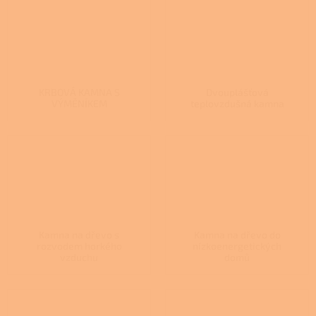
KRBOVÁ KAMNA S
Dvouplášťová
VÝMĚNÍKEM
teplovzdušná kamna
Kamna na dřevo s
Kamna na dřevo do
rozvodem horkého
nízkoenergetických
vzduchu
domů