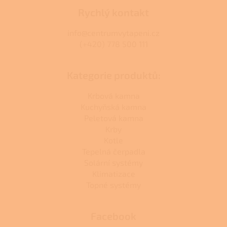
Rychlý kontakt
info@centrumvytapeni.cz
(+420) 778 500 111
Kategorie produktů:
Krbová kamna
Kuchyňská kamna
Peletová kamna
Krby
Kotle
Tepelná čerpadla
Solární systémy
Klimatizace
Topné systémy
Facebook