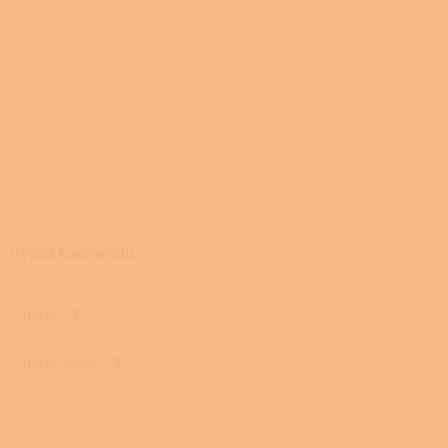
SCAN
0
THERMOROSSI
0
THORMA
0
VERNER
0
Vývod kouřovodu
Horní
3
Horní/zadní
3
Zadní
0