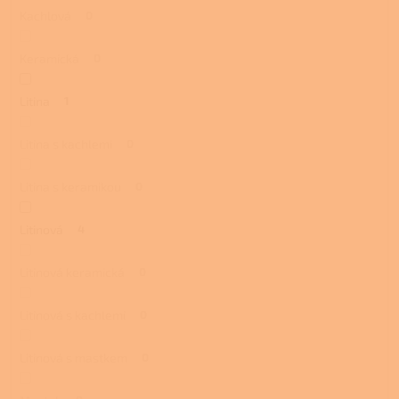
Kachlová
0
Keramická
0
Litina
1
Litina s kachlemi
0
Litina s keramikou
0
Litinová
4
Litinová keramická
0
Litinová s kachlemi
0
Litinová s mastkem
0