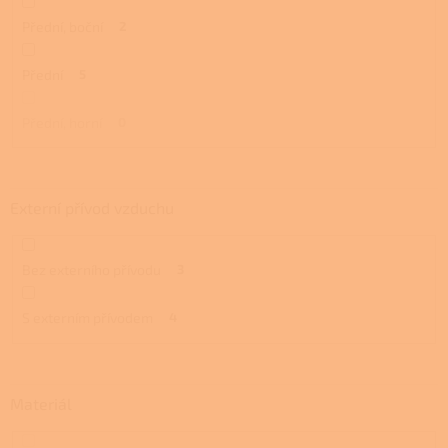
Přední, boční
2
Přední
5
Přední, horní
0
Externí přívod vzduchu
Bez externího přívodu
3
S externím přívodem
4
Materiál