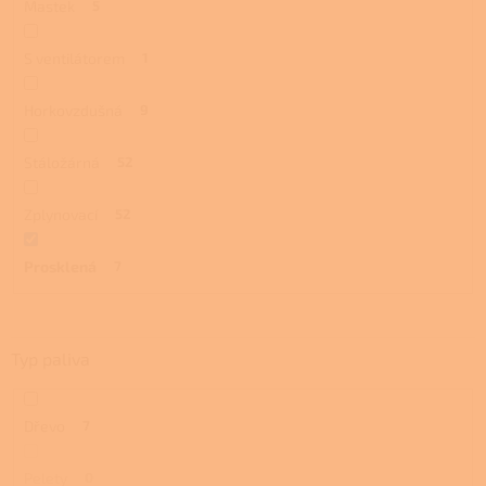
Mastek
5
S ventilátorem
1
Horkovzdušná
9
Stáložárná
52
Zplynovací
52
Prosklená
7
Typ paliva
Dřevo
7
Pelety
0