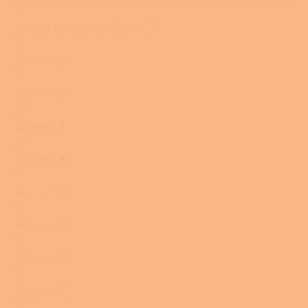
Pelety 80 mm, Dřevo 120 mm
0
120 mm
0
125 mm
0
130 mm
1
150 mm
6
160 mm
0
180 mm
0
200 mm
0
180 cm
0