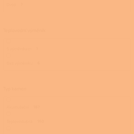
Dvojí
7
Teplovodní výměník
S výměníkem
1
Bez výměníku
6
Typ kamen
Akumulační
167
Teplovzdušná
160