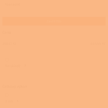
e
Abecedně
n
í
p
Zavřít filtr
r
o
Cena
d
u
29827
Kč
84444
Kč
k
t
ů
Na skladě
7
Celkový výkon
8 kW
1