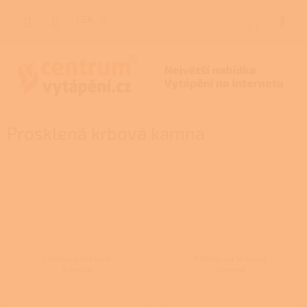
Přejít
na
CZK
NÁKUP
obsah
KOŠÍK
Prosklená krbová kamna
Litinová krbová
Kachlová krbová
kamna
kamna