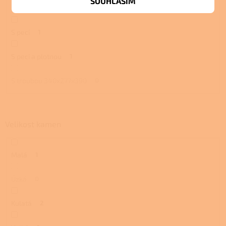
SOUHLASÍM
S troubou a plotnou
1
S pecí
1
S pecí a plotnou
1
S troubou 340x277x390
0
Velikost kamen
Malá
1
Úzká
0
Kulatá
2