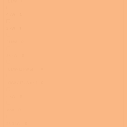
16 kW
0
9 kW
2
5 kW
1
21 kW
0
25 kW
0
10 kW/13 kW uhlí
0
10kW / 13kW uhlí
0
4 kW
0
7kW
0
23,0 kW
0