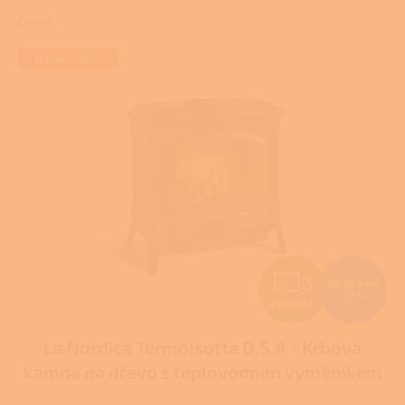
4,0
Černá
z
5
hvězdiček.
+ Dárek zdarma
Z
82 364 Kč
–8 %
ZDARMA
D
La Nordica TermoIsotta D.S.A - Krbová
A
kamna na dřevo s teplovodním výměníkem
R
Pro další slevu volejte +420 778 500 111