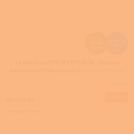
Z
93 826 Kč
–10 %
ZDARMA
D
La Nordica ISOTTA FORNO 16 - Krbová
A
kamna na dřevo s troubou
Pro další slevu
R
volejte +420 778 500 111
Skladem
Průměrné
M
hodnocení
produktu
DETAIL
84 444 Kč
A
je
2,5
Smaltovaná litina
z
5
hvězdiček.