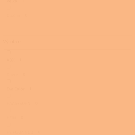
Velká
1
Otočná
0
Výrobce
ABX
1
Dovre
0
Eva Calòr
1
HAAS+SOHN
0
HEIN
0
HS FLAMINGO
0