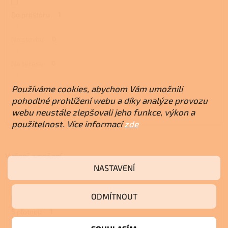
Do prostoru
1
Na stavbu
0
Na terasu
0
Do maringotky
0
Používáme cookies, abychom Vám umožnili
pohodlné prohlížení webu a díky analýze provozu
webu neustále zlepšovali jeho funkce, výkon a
Na chalupu
0
použitelnost. Více informací
zde
Vaření a pečení
NASTAVENÍ
S troubou
1
ODMÍTNOUT
S plotnou
1