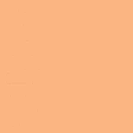
HWAM
0
JOTUL
0
KLOVER
0
KRATKI. PL
0
KVS MORAVIA
0
La Nordica
5
LINCAR
0
PHEBO STUFE
0
ROMOTOP
0