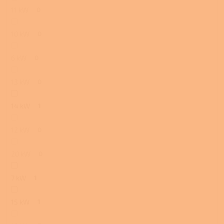
11 kW
0
10 kW
0
6 kW
0
13 kW
0
14 kW
1
12 kW
0
20 kW
0
7 kW
1
15 kW
1