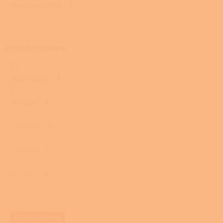
Horní uprostřed
1
Způsob instalace
Volně stojící
7
Na noze
3
Sloupová
0
Závěsná
0
Do rohu
0
V
+ Dárek zdarma
ý