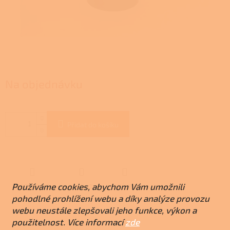
Na objednávku
Přidat do košíku
Používáme cookies, abychom Vám umožnili
ZEPTAT SE
HLÍDAT
SDÍLET
pohodlné prohlížení webu a díky analýze provozu
webu neustále zlepšovali jeho funkce, výkon a
použitelnost. Více informací
zde
Z