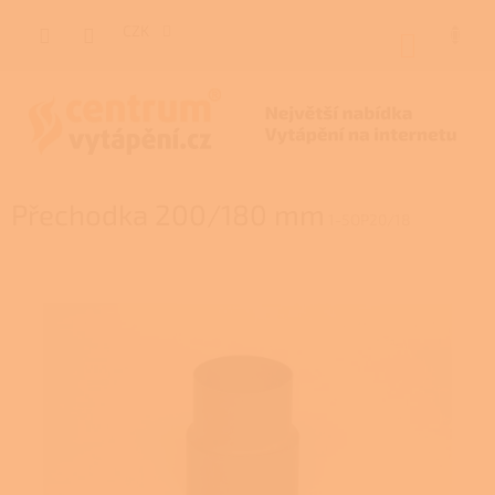
Přejít
na
CZK
NÁKUP
obsah
KOŠÍK
Přechodka 200/180 mm
1-5OP20/18