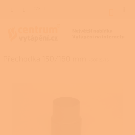
Přejít
na
CZK
NÁKUP
obsah
KOŠÍK
Přechodka 150/160 mm
1-5OP15/16