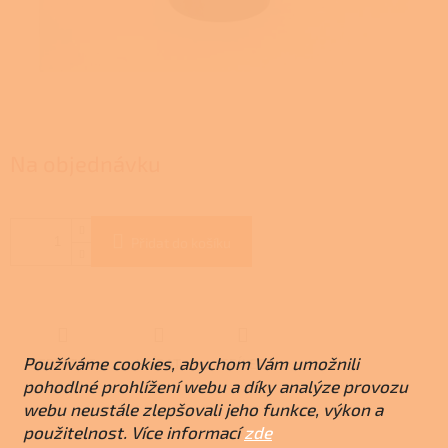
Na objednávku
Přidat do košíku
Používáme cookies, abychom Vám umožnili
ZEPTAT SE
HLÍDAT
SDÍLET
pohodlné prohlížení webu a díky analýze provozu
webu neustále zlepšovali jeho funkce, výkon a
použitelnost. Více informací
zde
Z