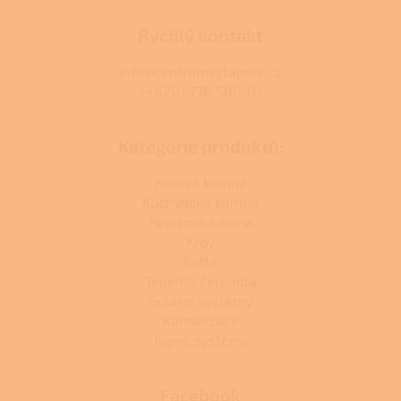
Rychlý kontakt
info@centrumvytapeni.cz
(+420) 778 500 111
Kategorie produktů:
Krbová kamna
Kuchyňská kamna
Peletová kamna
Krby
Kotle
Tepelná čerpadla
Solární systémy
Klimatizace
Topné systémy
Facebook