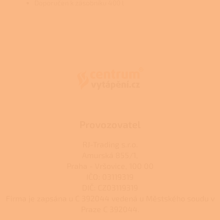
Doporučen k zásobníku 400 l
Z
á
p
a
t
í
Provozovatel
RJ-Trading s.r.o.
Amurská 855/1,
Praha - Vršovice, 100 00
IČO: 03119319
DIČ: CZ03119319
Firma je zapsána u C 392044 vedená u Městského soudu v
Praze C 392044.