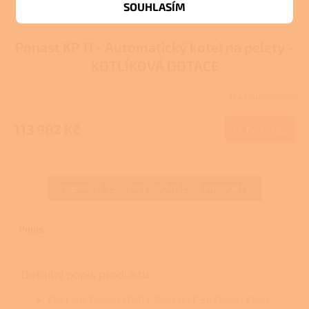
SOUHLASÍM
Ponast KP 11 - Automatický kotel na pelety -
KOTLÍKOVÁ DOTACE
Na objednávku
113 982 Kč
Do košíku
ZOBRAZIT VŠECHNY SOUVISEJÍCÍ PRODUKTY
Popis
Detailní popis produktu
Pro kotle Ponast KP 51.1, Ponast KP 51, Ponast KP 61