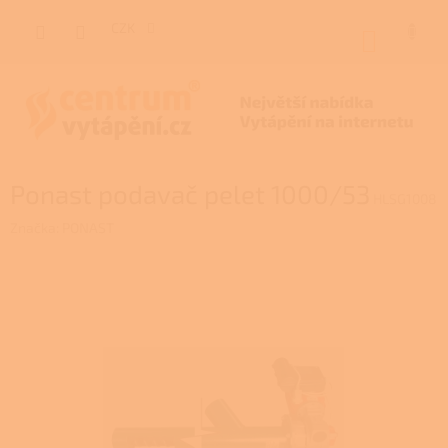
Přejít
na
CZK
NÁKUP
obsah
KOŠÍK
Ponast podavač pelet 1000/53
HLSG1008
Značka:
PONAST