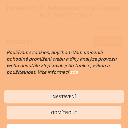
Ponast KP 11.1 - Automatický kotel na pelety
- KOTLÍKOVÁ DOTACE
Na objednávku
113 982 Kč
Do košíku
Používáme cookies, abychom Vám umožnili
ZAJIŠŤUJEME
pohodlné prohlížení webu a díky analýze provozu
REALIZACE NA
KLÍČ
webu neustále zlepšovali jeho funkce, výkon a
použitelnost. Více informací
zde
NASTAVENÍ
ODMÍTNOUT