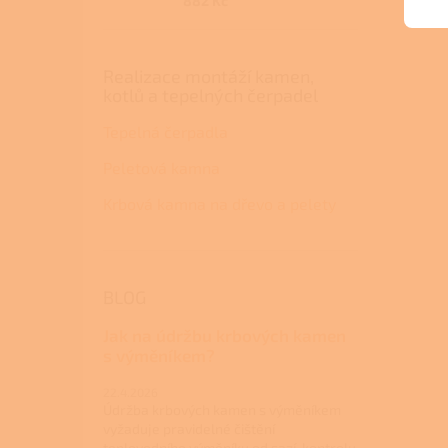
882 Kč
Realizace montáží kamen,
kotlů a tepelných čerpadel
Tepelná čerpadla
Peletová kamna
Krbová kamna na dřevo a pelety
BLOG
Jak na údržbu krbových kamen
s výměníkem?
22.4.2026
Údržba krbových kamen s výměníkem
vyžaduje pravidelné čištění
teplovodního výměníku od sazí, kontrolu