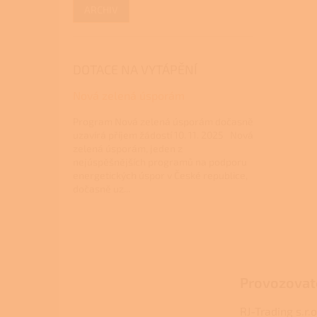
ARCHIV
DOTACE NA VYTÁPĚNÍ
Nová zelená úsporám
Program Nová zelená úsporám dočasně
uzavírá příjem žádostí 10. 11. 2025 Nová
zelená úsporám, jeden z
nejúspěšnějších programů na podporu
energetických úspor v České republice,
dočasně uz...
Z
á
p
a
Provozovat
t
í
RJ-Trading s.r.o