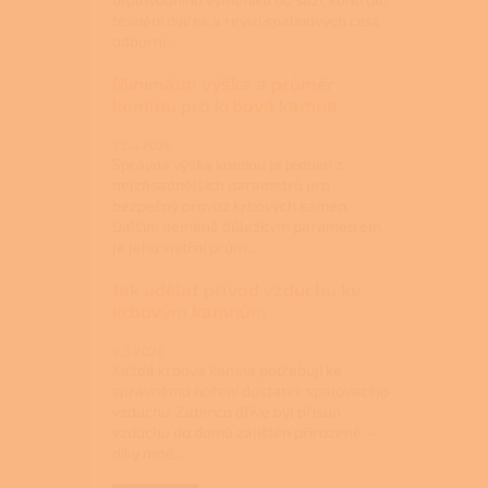
těsnění dvířek a revizi spalinových cest
odborní...
Minimální výška a průměr
komínu pro krbová kamna
22.4.2026
Správná výška komínu je jedním z
nejzásadnějších parametrů pro
bezpečný provoz krbových kamen.
Dalším neméně důležitým parametrem
je jeho vnitřní prům...
Jak udělat přívod vzduchu ke
krbovým kamnům
9.3.2026
Každá krbová kamna potřebují ke
správnému hoření dostatek spalovacího
vzduchu. Zatímco dříve byl přísun
vzduchu do domů zajištěn přirozeně –
díky netě...