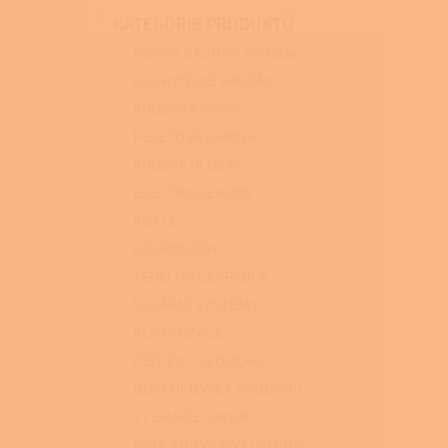
n
KATEGORIE PRODUKTŮ
e
l
Kamna a kotle s instalací
KUCHYŇSKÉ SPORÁKY
KRBOVÁ KAMNA
PELETOVÁ KAMNA
KRBOVÉ VLOŽKY
ELEKTRICKÉ KRBY
KOTLE
KOUŘOVODY
TEPELNÁ ČERPADLA
SOLÁRNÍ SYSTÉMY
KLIMATIZACE
ČISTIČKY VZDUCHU
ODVLHČOVAČE VZDUCHU
VYSAVAČE LAVOR
PODLAHOVÉ MYCÍ STROJE