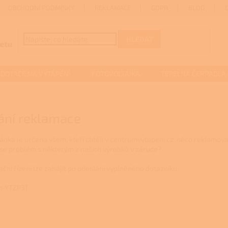
OBCHODNÍ PODMÍNKY
REKLAMACE
GDPR
BLOG
HLEDAT
DOTACE NA VYTÁPĚNÍ
FOTOVOLTAIKA
TEPELNÁ ČERPADLA
ání reklamace
ránka je určena všem, kteří chtějí v centrumvytapeni.cz něco reklamova
 se problém s některým z našich výrobků v záruce?
ční řízení lze zahájit po odeslání vyplněného dotazníku.
m-YTZP3]