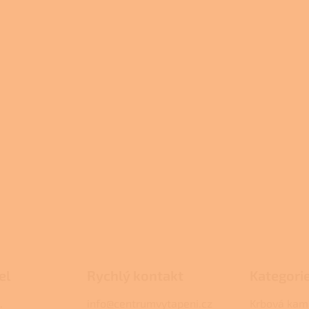
el
Rychlý kontakt
Kategori
.
info@centrumvytapeni.cz
Krbová kam