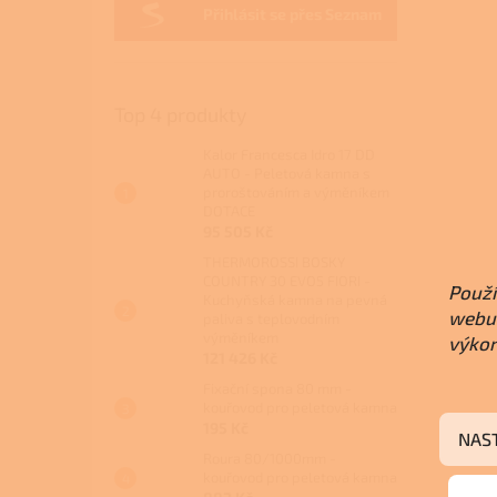
Přihlásit se přes Seznam
Top 4 produkty
Kalor Francesca Idro 17 DD
AUTO - Peletová kamna s
proroštováním a výměníkem
DOTACE
95 505 Kč
THERMOROSSI BOSKY
COUNTRY 30 EVO5 FIORI -
Použí
Kuchyňská kamna na pevná
webu 
paliva s teplovodním
výměníkem
výkon
121 426 Kč
Fixační spona 80 mm -
kouřovod pro peletová kamna
195 Kč
NAS
Roura 80/1000mm -
kouřovod pro peletová kamna