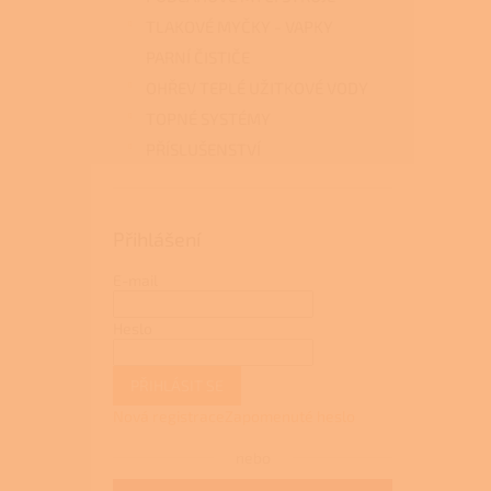
TLAKOVÉ MYČKY - VAPKY
PARNÍ ČISTIČE
OHŘEV TEPLÉ UŽITKOVÉ VODY
TOPNÉ SYSTÉMY
PŘÍSLUŠENSTVÍ
Přihlášení
E-mail
Heslo
PŘIHLÁSIT SE
Nová registrace
Zapomenuté heslo
nebo