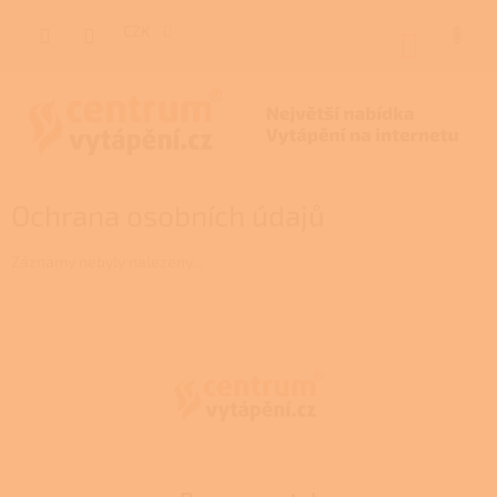
Přejít
na
CZK
NÁKUP
obsah
KOŠÍK
Ochrana osobních údajů
Záznamy nebyly nalezeny...
Z
á
p
a
t
í