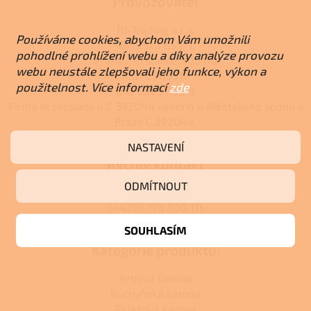
Provozovatel
RJ-Trading s.r.o.
Používáme cookies, abychom Vám umožnili
Amurská 855/1,
pohodlné prohlížení webu a díky analýze provozu
Praha - Vršovice, 100 00
webu neustále zlepšovali jeho funkce, výkon a
IČO: 03119319
použitelnost. Více informací
zde
DIČ: CZ03119319
Firma je zapsána u C 392044 vedená u Městského soudu v
Praze C 392044.
NASTAVENÍ
Rychlý kontakt
ODMÍTNOUT
info@centrumvytapeni.cz
(+420) 778 500 111
SOUHLASÍM
Kategorie produktů:
Krbová kamna
Kuchyňská kamna
Peletová kamna