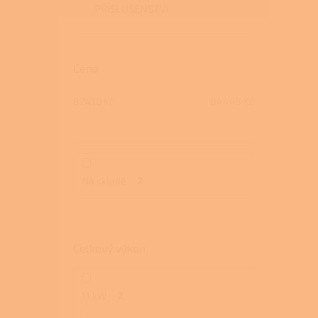
PŘÍSLUŠENSTVÍ
Cena
82410
Kč
84445
Kč
Na skladě
2
Celkový výkon
11 kW
2