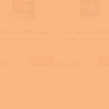
 Norfolk AQUA syenit -
ABX Norfolk AQUA 
krbová sestava s
černá - krbová sesta
výměníkem
výměníkem
Skladem u dodavatele
Skladem u do
Do košíku
Do
10 Kč
84 445 Kč
O
v
l
á
d
a
c
í