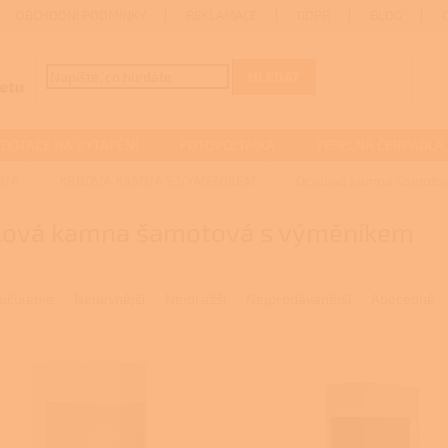
OBCHODNÍ PODMÍNKY
REKLAMACE
GDPR
BLOG
HLEDAT
DOTACE NA VYTÁPĚNÍ
FOTOVOLTAIKA
TEPELNÁ ČERPADLA
MNA
KRBOVÁ KAMNA S VÝMĚNÍKEM
Ocelová kamna šamoto
lová kamna šamotová s výměníkem
učujeme
Nejlevnější
Nejdražší
Nejprodávanější
Abecedně