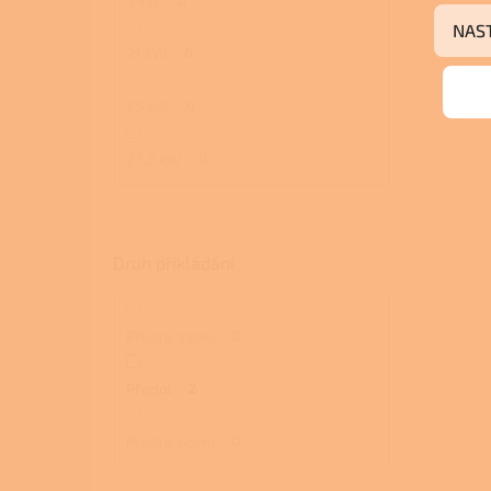
5 kW
NAS
21 kW
0
25 kW
0
23,0 kW
0
Druh přikládání
Přední, zadní
0
Přední
2
Přední, horní
0