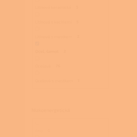
Litinová keramická
5
Litinová s kachlemi
5
Litinová s mastkem
2
Ocel, šamot
2
Ocelová
76
Ocelová s mastkem
1
Nízkoenergetická
Ano
0