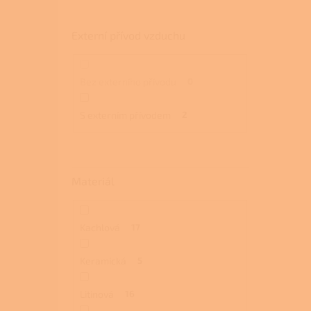
Externí přívod vzduchu
Bez externího přívodu
0
S externím přívodem
2
Materiál
Kachlová
17
Keramická
5
Litinová
16