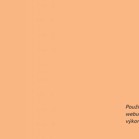
10 kW
0
6 kW
0
13 kW
0
14 kW
0
12 kW
0
20 kW
0
7 kW
0
Použí
15 kW
0
webu 
výkon
16 kW
0
0