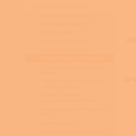
s
o
n
p
d
KATEGORIE PRODUKTŮ
e
r
u
l
Kamna a kotle s instalací
o
k
KUCHYŇSKÉ SPORÁKY
d
t
KRBOVÁ KAMNA
u
ů
ABX
k
Litinová krbová kamna
t
Kachlová krbová kamna
ů
KRBOVÁ KAMNA S VÝMĚNÍKEM
Dvouplášťová teplovzdušná
kamna
82 4
Kamna na dřevo s rozvodem
horkého vzduchu
Kamna na dřevo do
nízkoenergetických domů
Hermeticky uzavřená kamna na
dřevo
Lázeňská kamna
Krbová kamna na dřevo a pelety