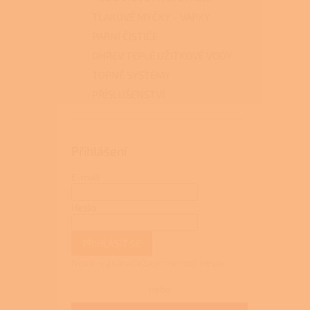
TLAKOVÉ MYČKY - VAPKY
PARNÍ ČISTIČE
OHŘEV TEPLÉ UŽITKOVÉ VODY
TOPNÉ SYSTÉMY
PŘÍSLUŠENSTVÍ
Přihlášení
E-mail
Heslo
PŘIHLÁSIT SE
Nová registrace
Zapomenuté heslo
nebo