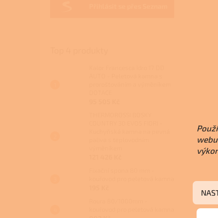
Přihlásit se přes Seznam
Top 4 produkty
Kalor Francesca Idro 17 DD
AUTO - Peletová kamna s
proroštováním a výměníkem
DOTACE
95 505 Kč
THERMOROSSI BOSKY
COUNTRY 30 EVO5 FIORI -
Použí
Kuchyňská kamna na pevná
webu 
paliva s teplovodním
výměníkem
výkon
121 426 Kč
Fixační spona 80 mm -
kouřovod pro peletová kamna
195 Kč
NAS
Roura 80/1000mm -
kouřovod pro peletová kamna