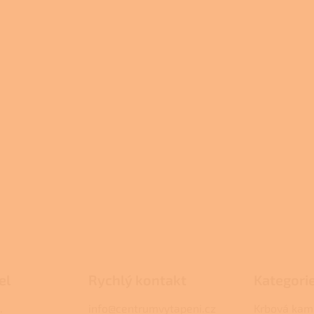
el
Rychlý kontakt
Kategori
.
info@centrumvytapeni.cz
Krbová kam