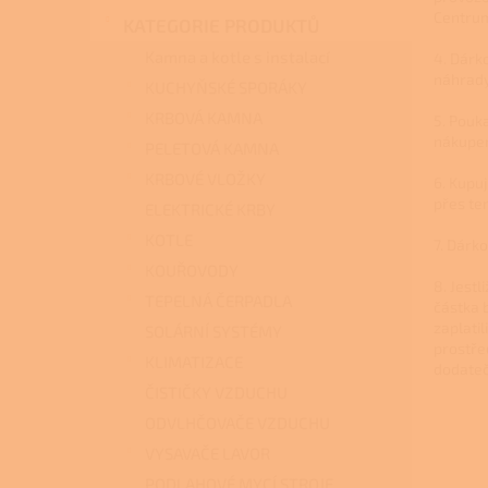
n
Centrum
KATEGORIE PRODUKTŮ
e
l
Kamna a kotle s instalací
4. Dárk
náhrady
KUCHYŇSKÉ SPORÁKY
KRBOVÁ KAMNA
5. Pouk
nákupem
PELETOVÁ KAMNA
KRBOVÉ VLOŽKY
6. Kupuj
přes te
ELEKTRICKÉ KRBY
KOTLE
7. Dárk
KOUŘOVODY
8. Jest
TEPELNÁ ČERPADLA
částka 
zaplati
SOLÁRNÍ SYSTÉMY
prostře
KLIMATIZACE
dodateč
ČISTIČKY VZDUCHU
ODVLHČOVAČE VZDUCHU
VYSAVAČE LAVOR
PODLAHOVÉ MYCÍ STROJE