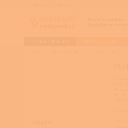
Přejít
info@centrumvytapeni.cz
na
obsah
KATEGORIE PRODUKTŮ
AKCE KOTLE KALOR
Domů
Obchodní podmínky pro Dárkové poukazy
P
Obc
o
s
1. Dárk
t
republi
r
elektro
a
dohlede
n
právo ž
n
í
2. Náku
p
Přeskočit
Kategorie
3. Dárk
kategorie
a
provozo