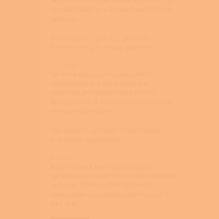
těsnění dvířek a revizi spalinových cest
odborní...
Minimální výška a průměr
komínu pro krbová kamna
22.4.2026
Správná výška komínu je jedním z
nejzásadnějších parametrů pro
bezpečný provoz krbových kamen.
Dalším neméně důležitým parametrem
je jeho vnitřní prům...
Jak udělat přívod vzduchu ke
krbovým kamnům
9.3.2026
Každá krbová kamna potřebují ke
správnému hoření dostatek spalovacího
vzduchu. Zatímco dříve byl přísun
vzduchu do domů zajištěn přirozeně –
díky netě...