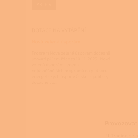
ARCHIV
DOTACE NA VYTÁPĚNÍ
Nová zelená úsporám
Program Nová zelená úsporám dočasně
uzavírá příjem žádostí 10. 11. 2025 Nová
zelená úsporám, jeden z
nejúspěšnějších programů na podporu
energetických úspor v České republice,
dočasně uz...
Z
á
p
a
Provozovat
t
í
RJ-Trading s.r.o