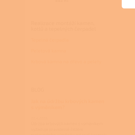
882 Kč
Realizace montáží kamen,
kotlů a tepelných čerpadel
Tepelná čerpadla
Peletová kamna
Krbová kamna na dřevo a pelety
BLOG
Jak na údržbu krbových kamen
s výměníkem?
22.4.2026
Údržba krbových kamen s výměníkem
vyžaduje pravidelné čištění
teplovodního výměníku od sazí, kontrolu