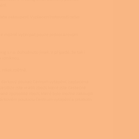
ění.
ata zakoupení. Vyplacení hotovosti nebo
u je možné vyčerpat pouze jednorázovým
g s.r.o. dohodnuto jinak. V případě, že tak i
á vzniknou.
 nikol zpětně.
užil dárkový poukaz Cenrum vytápění, zaplacená
liže jste vrátili zboží, které jste částečně
ané způsobilé zboží, které bylo možné zakoupit
árkovém poukazu Centrum vytápění a jakákoliv