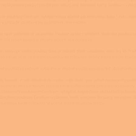
 vytápění nesmí být použit pro nákup jiné dárkové karty Centrum vytáp
ové poukazy Centrum vytápění jsou platné po omeznou dobu 1 roku od d
 v případě ztráty nebo poškození není možné.
az není směnitelný za peníze. Poukaz nelze rozměnit. Hodnotu poukaz
. Na jeden nákup je možné použít více poukazů.
ící není oprávněn poukaz dále prodávat třetím osobám, není-li s RJ Tradin
nto zákaz učiní, je pln zodpovědný za případné škody, které třetím osob
ové poukazy Centrum vytápění je možné použít pouze před objednávkou,
liže kupující zruší objednávku nebo vrátí zboží, pro jehož zaplacení po
bude vrácena dárkovým poukazem a zpřístupněna pro budoucí nákupy. Jest
li dárkovým poukazem Centrum vytápění, kupní cena za jakékoli uchováv
dnictvím poukazu Centrum vytápění, bude vrácena do sumy na vašem d
ná smua bude případně vrácena podle způsobu platby.