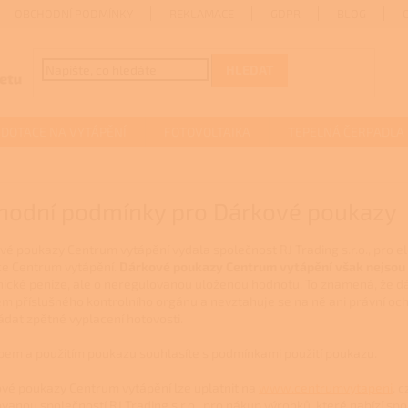
OBCHODNÍ PODMÍNKY
REKLAMACE
GDPR
BLOG
HLEDAT
DOTACE NA VYTÁPĚNÍ
FOTOVOLTAIKA
TEPELNÁ ČERPADLA
hodní podmínky pro Dárkové poukazy
ové poukazy Centrum vytápění vydala společnost RJ Trading s.r.o., pro 
ce Centrum vytápění.
Dárkové poukazy Centrum vytápění však nejsou
nické peníze, ale o neregulovanou uloženou hodnotu. To znamená, že 
m příslušného kontrolního orgánu a nevztahuje se na ně ani právní oc
ádat zpětné vyplacení hotovosti.
pem a použitím poukazu souhlasíte s podmínkami použití poukazu.
ové poukazy Centrum vytápění lze uplatnit na
www.centrumvytapeni
. 
vanou společností RJ Trading s,r.o., pro nákup výrobků, které nabízí spo