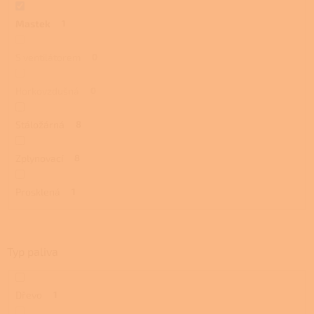
Mastek
1
S ventilátorem
0
Horkovzdušná
0
Stáložárná
8
Zplynovací
8
Prosklená
1
Typ paliva
Dřevo
1