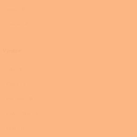
Velká
0
Otočná
0
Výrobce
ABX
0
Dovre
0
Eva Calòr
0
HAAS+SOHN
0
HEIN
0