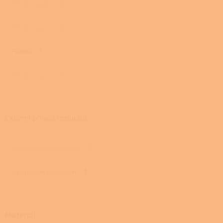
Přední, zadní
0
Přední, boční
0
Přední
1
Přední, horní
0
Externí přívod vzduchu
Bez externího přívodu
0
S externím přívodem
1
Materiál