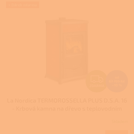
V
+ Dárek zdarma
ý
p
i
s
p
r
o
d
u
k
t
Z
od
ů
67 739 Kč
–10 %
ZDARMA
D
La Nordica TERMOROSSELLA PLUS D.S.A. 16
A
- Krbová kamna na dřevo s teplovodním
R
výměníkem
Pro další slevu volejte +420 778
Skladem
Průměrné
500 111
M
hodnocení
produktu