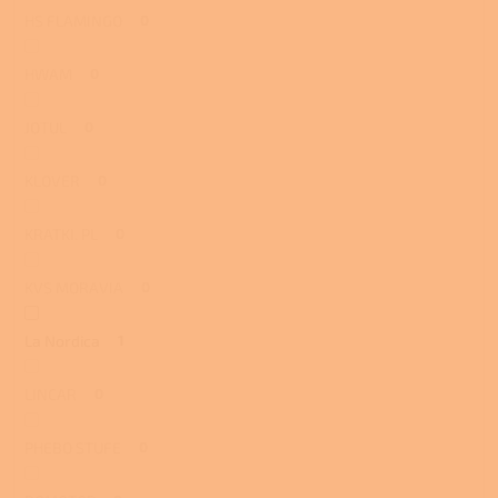
HS FLAMINGO
0
HWAM
0
JOTUL
0
KLOVER
0
KRATKI. PL
0
KVS MORAVIA
0
La Nordica
1
LINCAR
0
PHEBO STUFE
0