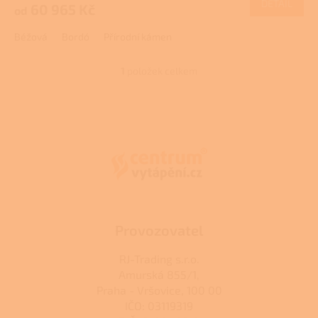
DETAIL
60 965 Kč
od
A
je
3,0
Béžová
Bordó
Přírodní kámen
z
5
hvězdiček.
1
položek celkem
O
v
l
Z
á
á
d
p
a
a
c
t
í
í
p
r
v
k
Provozovatel
y
v
RJ-Trading s.r.o.
ý
Amurská 855/1,
p
Praha - Vršovice, 100 00
i
s
IČO: 03119319