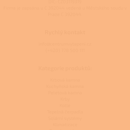
u
DIČ: CZ03119319
Firma je zapsána u C 392044 vedená u Městského soudu v
Praze C 392044.
Rychlý kontakt
info@centrumvytapeni.cz
(+420) 778 500 111
Kategorie produktů:
Krbová kamna
Kuchyňská kamna
Peletová kamna
Krby
Kotle
Tepelná čerpadla
Solární systémy
Klimatizace