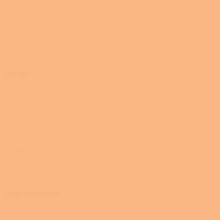
23,0 kW
0
11
0
Design
Designová
0
Norská
0
Moderní
0
Druh přikládání