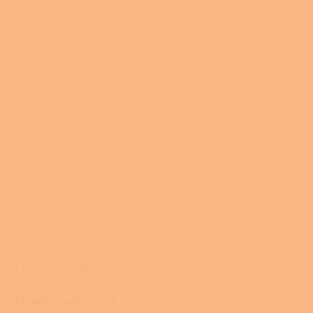
Kachlová
0
Keramická
0
Litina
0
Litina s kachlemi
0
Litina s keramikou
0
Litinová
0
Litinová keramická
0
Litinová s kachlemi
1
Litinová s mastkem
1