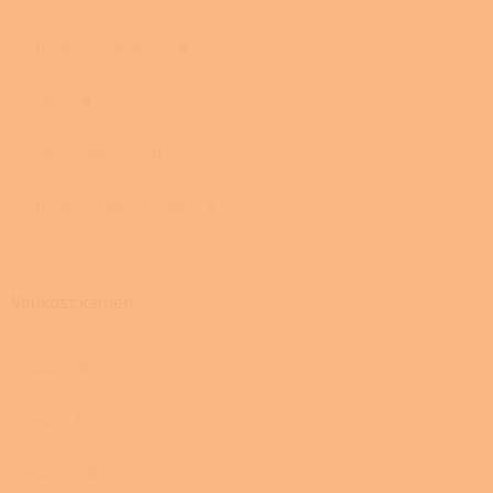
S troubou a plotnou
0
S pecí
0
S pecí a plotnou
0
S troubou 340x277x390
0
Velikost kamen
Malá
0
Úzká
0
Kulatá
0