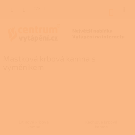
Přejít
na
CZK
NÁKUP
obsah
KOŠÍK
Mastková krbová kamna s
výměníkem
Litinová krbová
Kachlová krbová
kamna
kamna