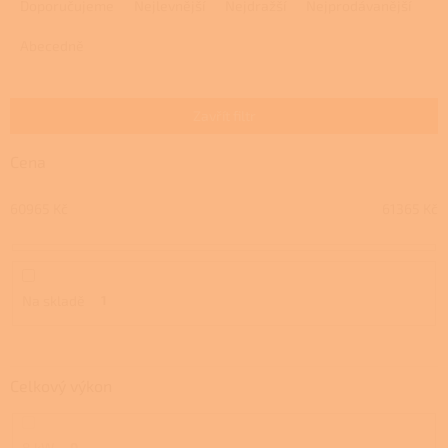
a
Doporučujeme
Nejlevnější
Nejdražší
Nejprodávanější
z
e
Abecedně
n
í
p
Zavřít filtr
r
o
Cena
d
u
60965
Kč
61365
Kč
k
t
ů
Na skladě
1
Celkový výkon
8 kW
0