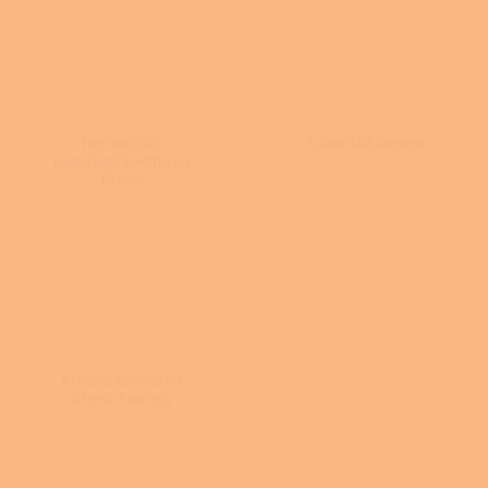
Hermeticky
Lázeňská kamna
uzavřená kamna na
dřevo
Krbová kamna na
dřevo a pelety
Ř