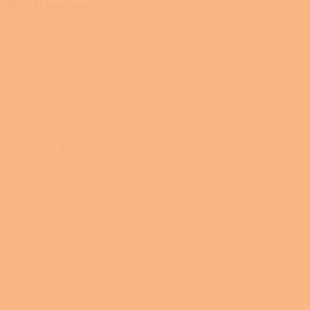
Průměr kouřovodu
Pelety 80 mm, Dřevo 120 mm
0
120 mm
0
125 mm
0
130 mm
1
150 mm
0
160 mm
0
180 mm
0
200 mm
0