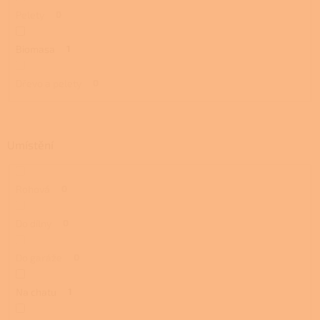
Pelety
0
Biomasa
1
Dřevo a pelety
0
Umístění
Rohová
0
Do dílny
0
Do garáže
0
Na chatu
1