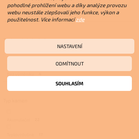
pohodlné prohlížení webu a díky analýze provozu
webu neustále zlepšovali jeho funkce, výkon a
Dvojí
1
použitelnost. Více informací
zde
Teplovodní výměník
NASTAVENÍ
S výměníkem
1
ODMÍTNOUT
Bez výměníku
4
SOUHLASÍM
Typ kamen
Akumulační
22
Teplovzdušná
17