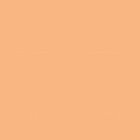
KRBOVÁ KAMNA S
Dvouplášťová
VÝMĚNÍKEM
teplovzdušná kamna
Kamna na dřevo s
Kamna na dřevo do
rozvodem horkého
nízkoenergetických
vzduchu
domů