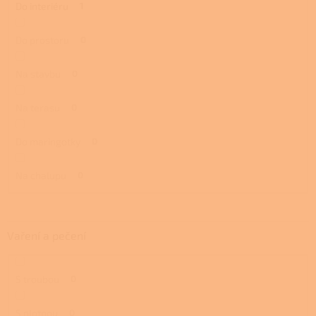
Do interiéru
1
Do prostoru
0
Na stavbu
0
Na terasu
0
Do maringotky
0
Na chalupu
0
Vaření a pečení
S troubou
0
S plotnou
0