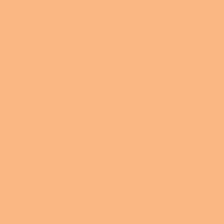
16 kW
0
9 kW
0
5 kW
0
21 kW
0
25 kW
0
10 kW/13 kW uhlí
0
10kW / 13kW uhlí
0
4 kW
0
7kW
0