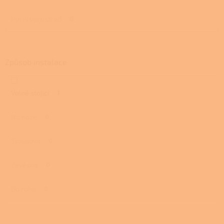
Horní uprostřed
0
Způsob instalace
Volně stojící
1
Na noze
0
Sloupová
0
Závěsná
0
Do rohu
0