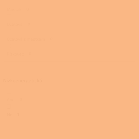
Mastek
0
Ocelová
0
Ocelová s mastkem
0
Pískovec
0
Nízkoenergetická
Ano
0
Ne
1