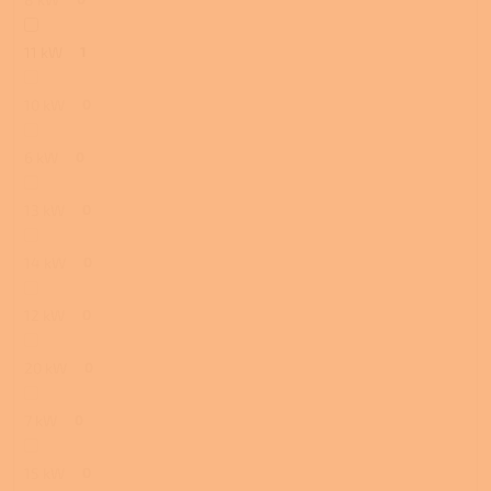
11 kW
1
10 kW
0
6 kW
0
13 kW
0
14 kW
0
12 kW
0
20 kW
0
7 kW
0
15 kW
0