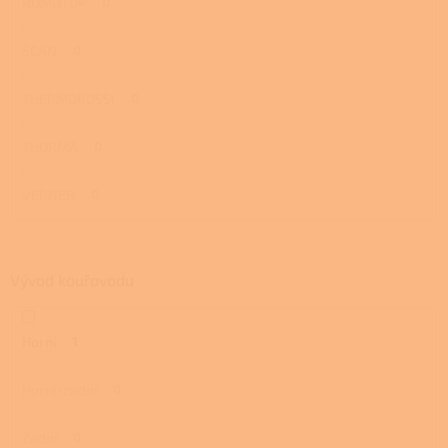
ROMOTOP
0
SCAN
0
THERMOROSSI
0
THORMA
0
VERNER
0
Vývod kouřovodu
Horní
1
Horní/zadní
0
Zadní
0