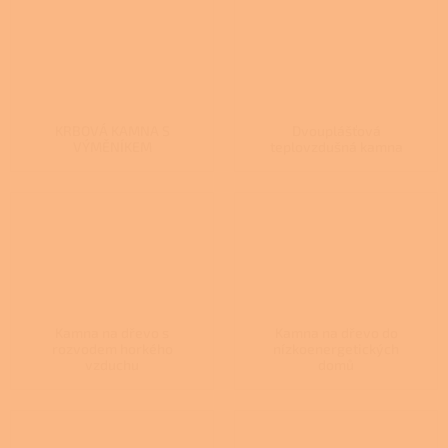
KRBOVÁ KAMNA S
Dvouplášťová
VÝMĚNÍKEM
teplovzdušná kamna
Kamna na dřevo s
Kamna na dřevo do
rozvodem horkého
nízkoenergetických
vzduchu
domů