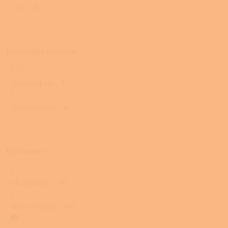
Dvojí
5
Teplovodní výměník
S výměníkem
1
Bez výměníku
4
Typ kamen
Akumulační
167
Teplovzdušná
160