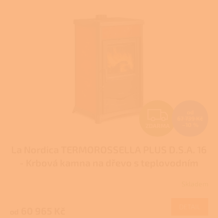
p
i
s
p
r
o
d
u
k
t
Z
od
ů
67 739 Kč
–10 %
ZDARMA
D
La Nordica TERMOROSSELLA PLUS D.S.A. 16
A
- Krbová kamna na dřevo s teplovodním
R
výměníkem
Pro další slevu volejte +420 778
Skladem
Průměrné
500 111
M
hodnocení
produktu
DETAIL
60 965 Kč
od
A
je