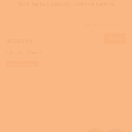
ABX Tartu 5 otočný - krbová kamna
A
R
Skladem u dodavatele
M
DETAIL
30 265 Kč
A
Pískovec
Mastek
+ Dárek zdarma