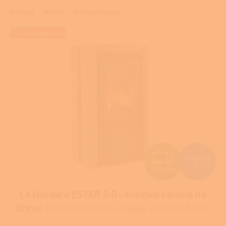
3,0
Béžová
Bordó
Přírodní kámen
z
5
hvězdiček.
+ Dárek zdarma
Z
70 555 Kč
–10 %
ZDARMA
D
La Nordica ESTER 5.0 - Krbová kamna na
A
dřevo
Pro další slevu volejte +420 778 500
R
111