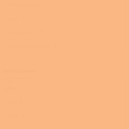
S troubou a plotnou
0
S pecí
0
S pecí a plotnou
0
S troubou 340x277x390
0
Velikost kamen
Malá
2
Úzká
0
Kulatá
0