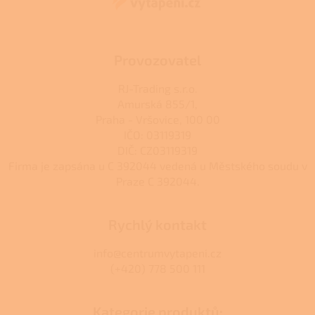
í
í
p
r
v
k
Provozovatel
y
v
RJ-Trading s.r.o.
ý
Amurská 855/1,
p
Praha - Vršovice, 100 00
i
s
IČO: 03119319
u
DIČ: CZ03119319
Firma je zapsána u C 392044 vedená u Městského soudu v
Praze C 392044.
Rychlý kontakt
info@centrumvytapeni.cz
(+420) 778 500 111
Kategorie produktů: