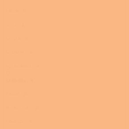
HWAM
0
JOTUL
0
KLOVER
0
KRATKI. PL
0
KVS MORAVIA
0
La Nordica
4
LINCAR
0
PHEBO STUFE
0
ROMOTOP
0