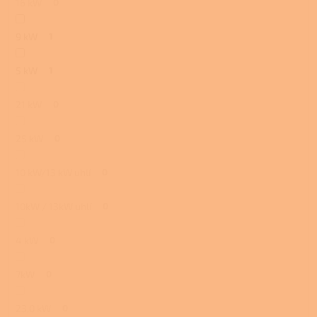
16 kW
0
9 kW
1
5 kW
1
21 kW
0
25 kW
0
10 kW/13 kW uhlí
0
10kW / 13kW uhlí
0
4 kW
0
7kW
0
23,0 kW
0