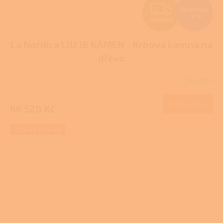
Z
72 304 Kč
–8 %
ZDARMA
D
La Nordica LIU 16 KÁMEN - Krbová kamna na
A
dřevo
R
Skladem
M
Do košíku
66 520 Kč
A
+ Dárek zdarma