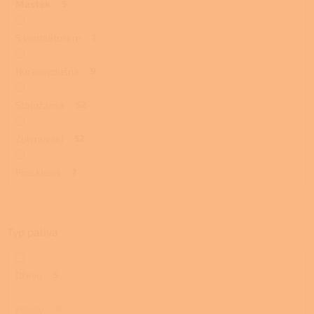
Mastek
5
S ventilátorem
1
Horkovzdušná
9
Stáložárná
52
Zplynovací
52
Prosklená
7
Typ paliva
Dřevo
5
Pelety
0