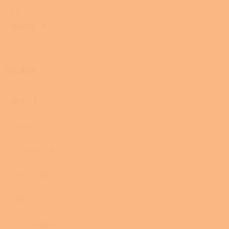
Velká
0
Otočná
1
Výrobce
ABX
1
Dovre
0
Eva Calòr
0
HAAS+SOHN
0
HEIN
0
HS FLAMINGO
0