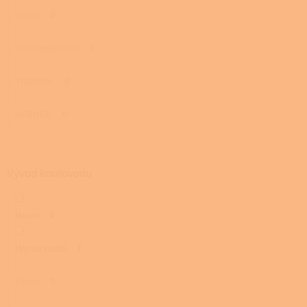
SCAN
0
THERMOROSSI
0
THORMA
0
VERNER
0
Vývod kouřovodu
Horní
5
Horní/zadní
1
Zadní
0