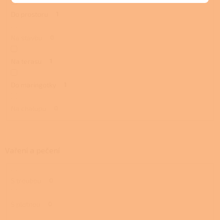
Do prostoru
1
Na stavbu
0
Na terasu
1
Do maringotky
1
Na chalupu
0
Vaření a pečení
S troubou
0
S plotnou
0