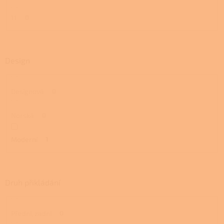
11
0
Design
Designová
0
Norská
0
Moderní
1
Druh přikládání
Přední, zadní
0