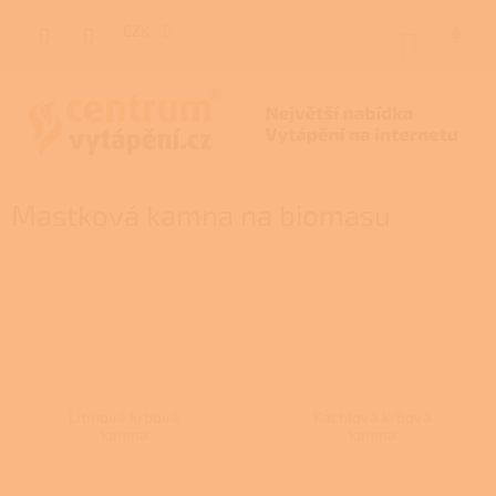
Přejít
na
CZK
NÁKUP
obsah
KOŠÍK
Mastková kamna na biomasu
Litinová krbová
Kachlová krbová
kamna
kamna