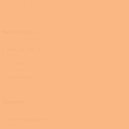
150 cm
0
Rozmezí výkonu
Méně než 7 kW
2
7,1 - 10 kW
2
10,1 kW a více
1
Spalování
Terciární (terciální, dvojí)
5