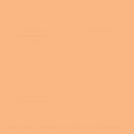
Hermeticky
Lázeňská kamna
uzavřená kamna na
dřevo
Krbová kamna na
dřevo a pelety
Ř
a
Doporučujeme
Nejlevnější
Nejdražší
Nejprodávanější
z