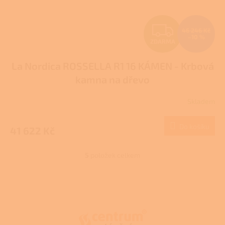
Z
46 246 Kč
–10 %
ZDARMA
D
La Nordica ROSSELLA R1 16 KÁMEN - Krbová
A
kamna na dřevo
R
Skladem
M
Do košíku
41 622 Kč
A
5
položek celkem
O
v
l
Z
á
á
d
p
a
a
c
t