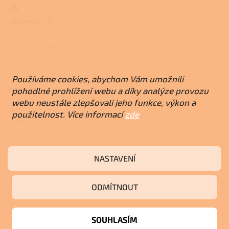
Biomasa
5
Dřevo a pelety
0
Používáme cookies, abychom Vám umožnili
Umístění
pohodlné prohlížení webu a díky analýze provozu
webu neustále zlepšovali jeho funkce, výkon a
použitelnost. Více informací
zde
Rohová
0
Do dílny
0
NASTAVENÍ
Do garáže
0
ODMÍTNOUT
Na chatu
2
Do interiéru
5
SOUHLASÍM