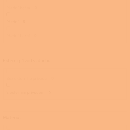
Přední, boční
0
Přední
5
Přední, horní
0
Externí přívod vzduchu
Bez externího přívodu
0
S externím přívodem
5
Materiál