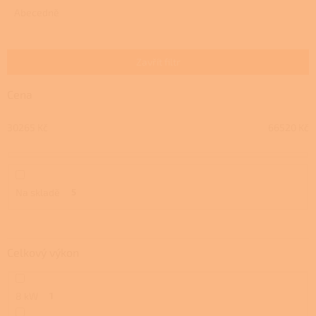
e
Abecedně
n
í
p
Zavřít filtr
r
o
Cena
d
u
30265
Kč
66520
Kč
k
t
ů
Na skladě
5
Celkový výkon
8 kW
1