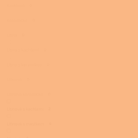
Kachlová
0
Keramická
0
Litina
0
Litina s kachlemi
0
Litina s keramikou
0
Litinová
0
Litinová keramická
0
Litinová s kachlemi
2
Litinová s mastkem
4