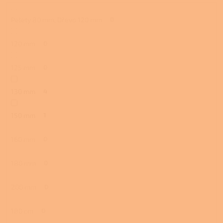
Pelety 80 mm, Dřevo 120 mm
0
120 mm
0
125 mm
0
130 mm
4
150 mm
1
160 mm
0
180 mm
0
200 mm
0
180 cm
0