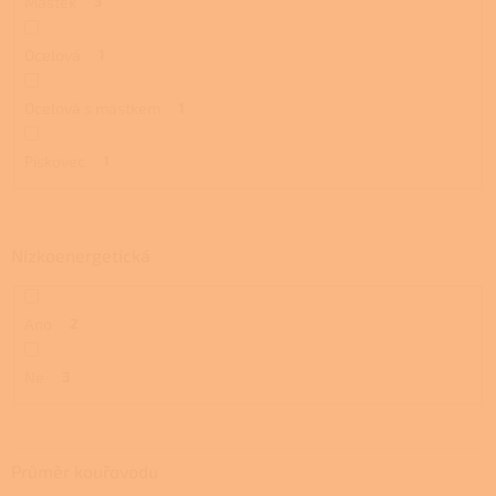
Mastek
3
Ocelová
1
Ocelová s mastkem
1
Pískovec
1
Nízkoenergetická
Ano
2
Ne
3
Průměr kouřovodu