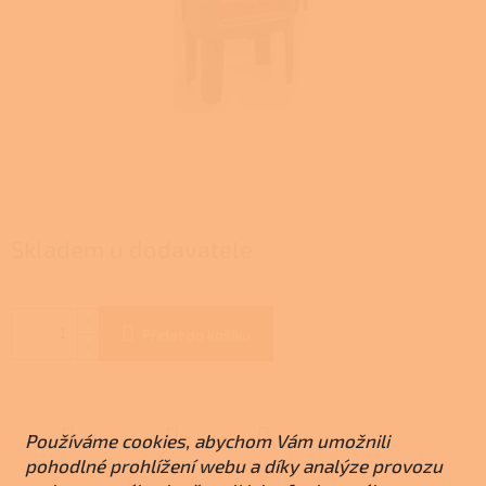
Skladem u dodavatele
Přidat do košíku
Používáme cookies, abychom Vám umožnili
pohodlné prohlížení webu a díky analýze provozu
ZEPTAT SE
HLÍDAT
SDÍLET