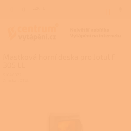
Přejít
na
CZK
NÁKUP
obsah
KOŠÍK
Mastková horní deska pro Jotul F
305 LL
51048022
Značka:
JOTUL