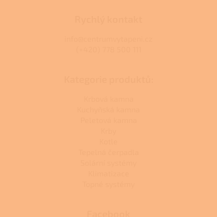
Rychlý kontakt
info@centrumvytapeni.cz
(+420) 778 500 111
Kategorie produktů:
Krbová kamna
Kuchyňská kamna
Peletová kamna
Krby
Kotle
Tepelná čerpadla
Solární systémy
Klimatizace
Topné systémy
Facebook