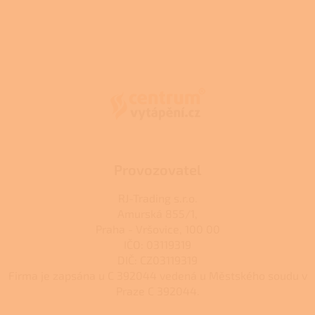
Z
á
p
a
t
í
Provozovatel
RJ-Trading s.r.o.
Amurská 855/1,
Praha - Vršovice, 100 00
IČO: 03119319
DIČ: CZ03119319
Firma je zapsána u C 392044 vedená u Městského soudu v
Praze C 392044.