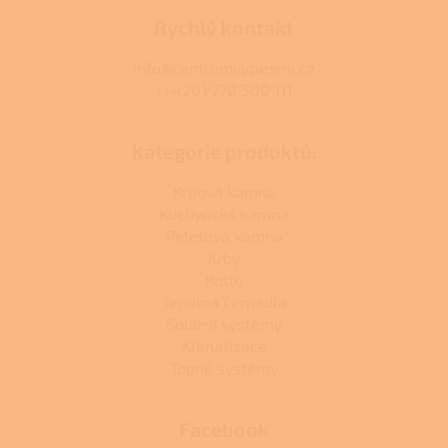
Rychlý kontakt
info@centrumvytapeni.cz
(+420) 778 500 111
Kategorie produktů:
Krbová kamna
Kuchyňská kamna
Peletová kamna
Krby
Kotle
Tepelná čerpadla
Solární systémy
Klimatizace
Topné systémy
Facebook