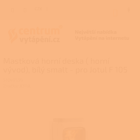
Přejít
na
CZK
NÁKUP
obsah
KOŠÍK
Mastková horní deska ( horní
vývod), bílý smalt - pro Jotul F 105
51049539
Značka:
JOTUL