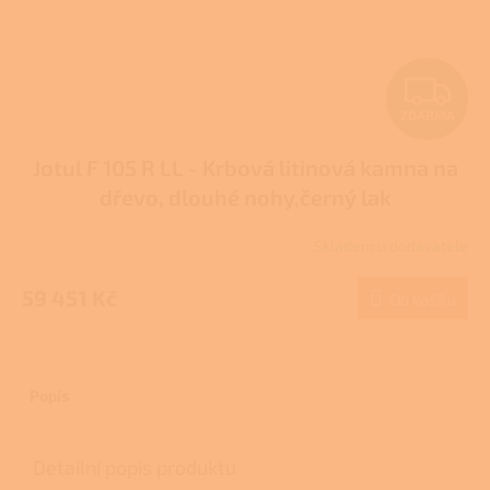
Z
ZDARMA
D
Jotul F 105 R LL - Krbová litinová kamna na
A
dřevo, dlouhé nohy,černý lak
R
Skladem u dodavatele
M
59 451 Kč
Do košíku
A
Popis
Detailní popis produktu