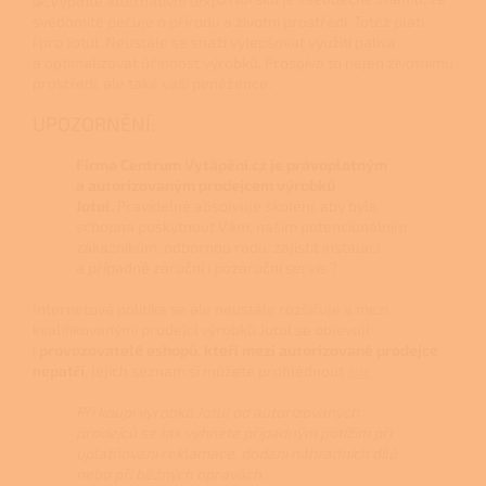
svědomitě pečuje o přírodu a životní prostředí. Totéž platí
i pro Jotul. Neustále se snaží vylepšovat využití paliva
a optimalizovat účinnost výrobků. Prospívá to nejen životnímu
prostředí, ale také vaší peněžence.
UPOZORNĚNÍ:
Firma Centrum Vytápění.cz je právoplatným
a autorizovaným prodejcem výrobků
Jotul.
Pravidelně absolvuje školení, aby byla
schopna poskytnout Vám, našim potencionálním
zákazníkům, odbornou radu, zajistit instalaci
a případně záruční i pozáruční servis.?
Internetová politika se ale neustále rozšiřuje a mezi
kvalifikovanými prodejci výrobků Jotul se objevují
i
provozovatelé eshopů, kteří mezi autorizované prodejce
nepatří
, jejich seznam si můžete prohlédnout
zde
.
Při koupi výrobků Jotul od autorizovaných
prodejců se tak vyhnete případným potížím při
uplatňování reklamace, dodání náhradních dílů
nebo při běžných opravách.