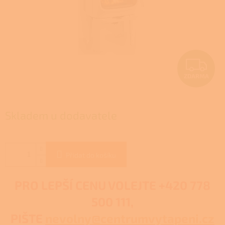
Z
ZDARMA
D
A
Skladem u dodavatele
R
M
Přidat do košíku
A
PRO LEPŠÍ CENU VOLEJTE
+420 778
500 111,
PIŠTE
nevolny@centrumvytapeni.cz