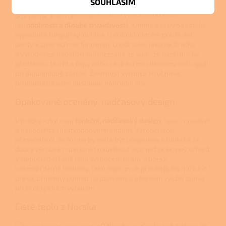
SOUHLASÍM
Jotul si vybral litinu kvůli
její
odolnosti a dlouhé trvanlivosti
. Kamna a krby od Jotulu
vypadají a fungují spolehlivě i po dlouholetém používání,
panty a zavírací mechanismus chodí stále jako na drátku
a výrobky se nedeformují (nestane se vám, že např. dvířka
přestanou těsnit a čepy nebo zavírací mechanismy nefungují
při dlouhodobé zátěži). Životnost výrobků J?tul navíc
prodlužují dlouho dostupné náhradní díly.
Opakovaně oceněný, nadčasový design
Výrobky Jotul mají
funkční, nadčasový design
. Jsou inovativní
a nepodléhají krátkodobým trendům. Výrobci jsou
přesvědčeni, že forma by měla být propojena s funkcí a že
dobrý výrobek musí umět nabídnout více než příjemný vzhled.
V neposlední řadě jsou výrobcem brány v potaz
i nezměřitelné hodnoty, jako např. zvuk praskajícího hořícího
dřeva, příjemný pohled na plameny a efektivní využití topiva
při ekologickém vytápění.
Čisté teplo z Norska
O Norsku je všeobecně známo, že