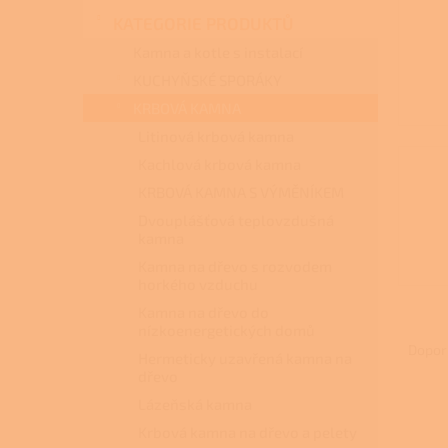
n
KATEGORIE PRODUKTŮ
e
l
Kamna a kotle s instalací
KUCHYŇSKÉ SPORÁKY
KRBOVÁ KAMNA
Litinová krbová kamna
Kachlová krbová kamna
KRBOVÁ KAMNA S VÝMĚNÍKEM
Dvouplášťová teplovzdušná
kamna
Kamna na dřevo s rozvodem
horkého vzduchu
Kamna na dřevo do
Ř
nízkoenergetických domů
a
Dopor
Hermeticky uzavřená kamna na
z
dřevo
e
Lázeňská kamna
V
n
ý
Krbová kamna na dřevo a pelety
í