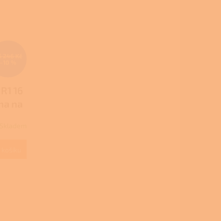
6 246 Kč
–10 %
R1 16
na na
Skladem
M
 košíku