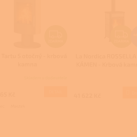
Z
Z
4
ZDARMA
ZDARMA
D
D
Tartu 5 otočný - krbová
La Nordica ROSSELLA 
A
A
kamna
KÁMEN - Krbová kam
R
R
dřevo
Skladem u dodavatele
M
DETAIL
Do
65 Kč
41 622 Kč
A
A
vec
Mastek
O
v
l