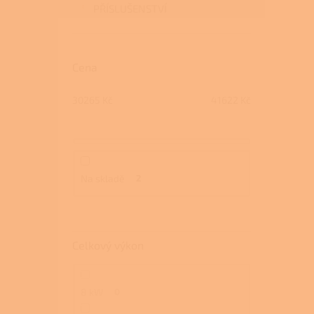
PŘÍSLUŠENSTVÍ
Cena
30265
Kč
41622
Kč
Na skladě
2
Celkový výkon
8 kW
0