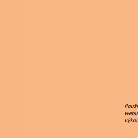
11 kW
0
10 kW
0
6 kW
0
13 kW
0
14 kW
0
12 kW
0
20 kW
0
Použí
7 kW
0
webu 
výkon
15 kW
0
0