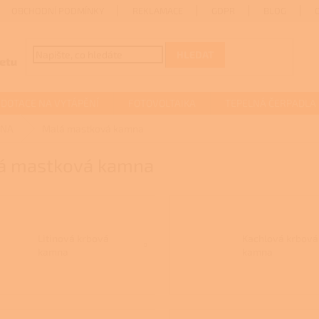
OBCHODNÍ PODMÍNKY
REKLAMACE
GDPR
BLOG
HLEDAT
DOTACE NA VYTÁPĚNÍ
FOTOVOLTAIKA
TEPELNÁ ČERPADLA
MNA
Malá mastková kamna
á mastková kamna
Litinová krbová
Kachlová krbová
kamna
kamna