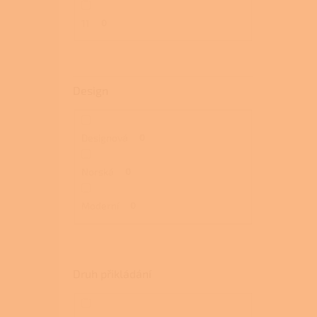
11
0
Design
Designová
0
Norská
0
Moderní
0
Druh přikládání