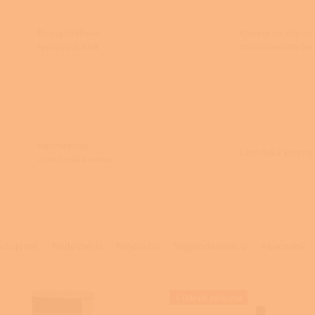
Dvouplášťová
Kamna na dřevo 
teplovzdušná
rozvodem horké
kamna
vzduchu
Hermeticky
Lázeňská kamna
uzavřená kamna
na dřevo
učujeme
Nejlevnější
Nejdražší
Nejprodávanější
Abecedně
+ Dárek zdarma