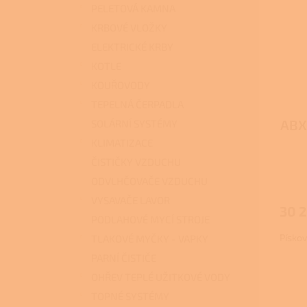
p
p
PELETOVÁ KAMNA
i
r
KRBOVÉ VLOŽKY
s
o
ELEKTRICKÉ KRBY
p
d
r
u
KOTLE
o
k
KOUŘOVODY
d
t
TEPELNÁ ČERPADLA
u
ů
ABX 
SOLÁRNÍ SYSTÉMY
k
t
KLIMATIZACE
ů
ČISTIČKY VZDUCHU
ODVLHČOVAČE VZDUCHU
VYSAVAČE LAVOR
30 2
PODLAHOVÉ MYCÍ STROJE
Písko
TLAKOVÉ MYČKY - VAPKY
PARNÍ ČISTIČE
OHŘEV TEPLÉ UŽITKOVÉ VODY
TOPNÉ SYSTÉMY