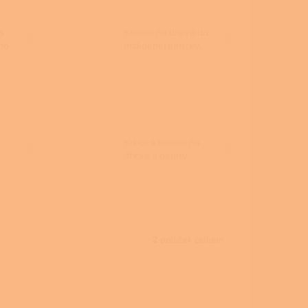
s
Kamna na dřevo do
ho
nízkoenergetických
domů
Krbová kamna na
dřevo a pelety
2
položek celkem