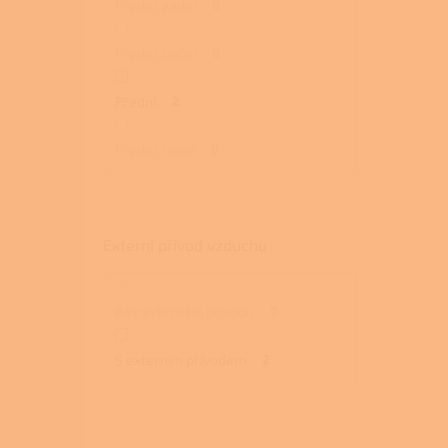
Přední, zadní
0
Přední, boční
0
Přední
2
Přední, horní
0
Externí přívod vzduchu
Bez externího přívodu
0
S externím přívodem
2