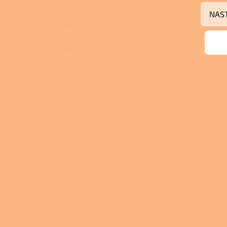
16 kW
NAS
9 kW
1
5 kW
1
21 kW
0
25 kW
0
10 kW/13 kW uhlí
0
10kW / 13kW uhlí
0
4 kW
0
7kW
0
23,0 kW
0