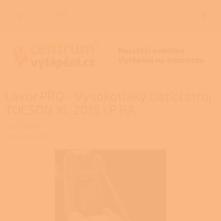
Přejít
na
CZK
NÁKUP
obsah
KOŠÍK
Lavor PRO - Vysokotlaký čistící stroj
TUCSON XL 2015 LP RA
8.672.0001
Značka:
LAVOR