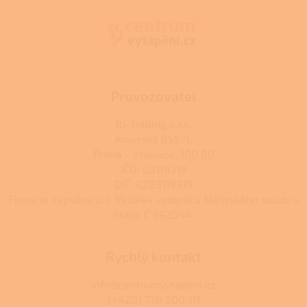
p
a
t
í
Provozovatel
RJ-Trading s.r.o.
Amurská 855/1,
Praha - Vršovice, 100 00
IČO: 03119319
DIČ: CZ03119319
Firma je zapsána u C 392044 vedená u Městského soudu v
Praze C 392044.
Rychlý kontakt
info@centrumvytapeni.cz
(+420) 778 500 111