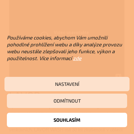
Používáme cookies, abychom Vám umožnili
pohodlné prohlížení webu a díky analýze provozu
webu neustále zlepšovali jeho funkce, výkon a
použitelnost. Více informací
zde
NASTAVENÍ
LAVOR
ODMÍTNOUT
Společnosti LAVOR je jedněmi z největších výrobců na
světě v oblasti čištění za použití vyspělých technologií
SOUHLASÍM
určených pro malé i velké plochy, jak vnitřních, tak
venkovních. LAVOR WASH má 30 let zkušeností v oblasti