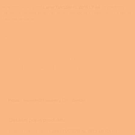
Kvalitní tlakový čistič
Lavor TUCSON XL 2015 LP RA
od předního
italského výrobce bude Váš skvělý pomocník v čištění věcí u Vašeho
rodinného domu.
Detailní informace
ZEPTAT SE
HLÍDAT
SDÍLET
Popis
Související soubory (3)
Značka
Detailní popis produktu
Kvalitní tlakový čistič
Lavor TUCSON XL 2015 LP RA
od