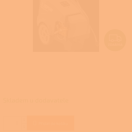
Z
ZDARMA
D
A
R
M
A
Skladem u dodavatele
Přidat do košíku