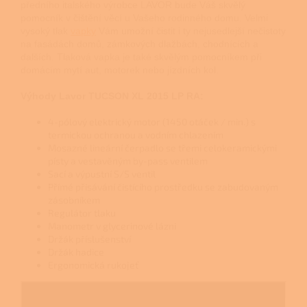
předního italského výrobce LAVOR bude Váš skvělý
pomocník v čištění věcí u Vašeho rodinného domu. Velmi
vysoký tlak
vapky
Vám umožní čistit i ty nejusedlejší nečistoty
na fasádách domů, zámkových dlažbách, chodnících a
dalších. Tlaková vapka je také skvělým pomocníkem při
domácím mytí aut, motorek nebo jízdních kol.
Výhody Lavor TUCSON XL 2015 LP RA:
4-pólový elektrický motor (1450 otáček / min.) s
termickou ochranou a vodním chlazením
Mosazné lineární čerpadlo se třemi celokeramickými
písty a vestavěným by-pass ventilem
Sací a výpustní S/S ventil
Přímé přisávání čistícího prostředku se zabudovaným
zásobníkem
Regulátor tlaku
Manometr v glycerinové lázni
Držák příslušenství
Držák hadice
Ergonomická rukojeť