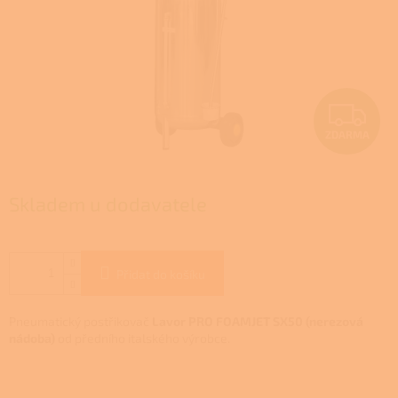
Z
ZDARMA
D
A
Skladem u dodavatele
R
M
Přidat do košíku
A
Pneumatický postřikovač
Lavor PRO FOAMJET SX50 (nerezová
nádoba)
od předního italského výrobce.