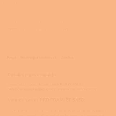
Detailní informace
ZEPTAT SE
HLÍDAT
SDÍLET
Popis
Související soubory (1)
Značka
Detailní popis produktu
Pneumatický postřikovač
Lavor PRO FOAMJET
SX50 (nerezová nádoba)
od předního italského výrobce.
Výhody
Lavor PRO FOAMJET
SX50
:
Kontinuální pneumatický pěnový postřikovač vyžaduje
permanentní připojení ke vzduchovému kompresoru.