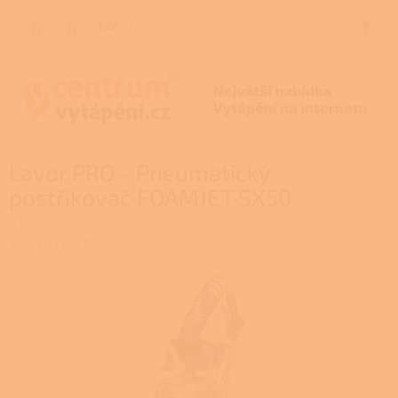
Přejít
na
CZK
NÁKUP
obsah
KOŠÍK
Lavor PRO - Pneumatický
postřikovač FOAMJET SX50
0.006.0010
Značka:
LAVOR