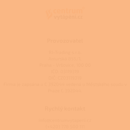
p
a
t
í
Provozovatel
RJ-Trading s.r.o.
Amurská 855/1,
Praha - Vršovice, 100 00
IČO: 03119319
DIČ: CZ03119319
Firma je zapsána u C 392044 vedená u Městského soudu v
Praze C 392044.
Rychlý kontakt
info@centrumvytapeni.cz
(+420) 778 500 111