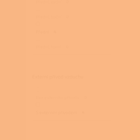
Přední, zadní
0
Přední, boční
0
Přední
4
Přední, horní
0
Externí přívod vzduchu
Bez externího přívodu
0
S externím přívodem
4