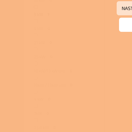
16 kW
NAS
9 kW
1
5 kW
0
21 kW
0
25 kW
0
10 kW/13 kW uhlí
0
10kW / 13kW uhlí
0
4 kW
0
7kW
0
23,0 kW
0