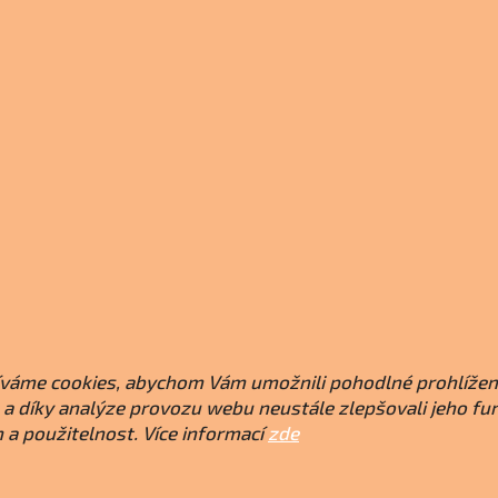
í
p
r
v
k
y
v
ý
p
i
s
u
váme cookies, abychom Vám umožnili pohodlné prohlížen
a díky analýze provozu webu neustále zlepšovali jeho fu
 a použitelnost. Více informací
zde