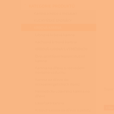
n
KATEGORIE PRODUKTŮ
e
l
Kamna a kotle s instalací
KUCHYŇSKÉ SPORÁKY
KRBOVÁ KAMNA
Litinová krbová kamna
Kachlová krbová kamna
KRBOVÁ KAMNA S VÝMĚNÍKEM
Dvouplášťová teplovzdušná
kamna
Kamna na dřevo s rozvodem
horkého vzduchu
Kamna na dřevo do
Ř
nízkoenergetických domů
a
Dopor
Hermeticky uzavřená kamna na
z
dřevo
e
Lázeňská kamna
V
n
+ Dá
ý
Krbová kamna na dřevo a pelety
í