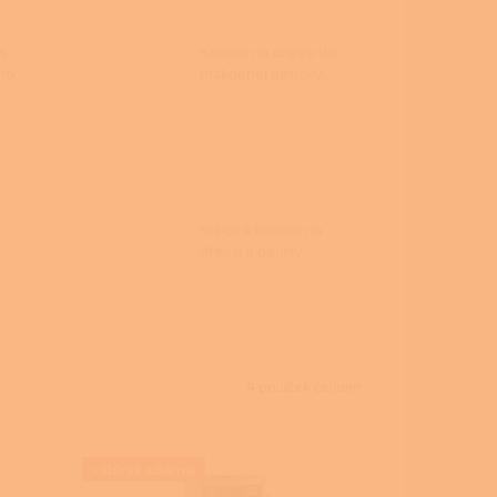
s
Kamna na dřevo do
ho
nízkoenergetických
domů
Krbová kamna na
dřevo a pelety
4
položek celkem
+ Dárek zdarma