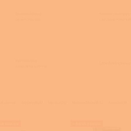
Dvouplášťová
Kamna na dřevo 
teplovzdušná
rozvodem horké
kamna
vzduchu
Hermeticky
Lázeňská kamna
uzavřená kamna
na dřevo
učujeme
Nejlevnější
Nejdražší
Nejprodávanější
Abecedně
rek zdarma
+ Dárek zdarma