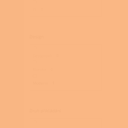
11
0
Design
Designová
0
Norská
0
Moderní
1
Druh přikládání