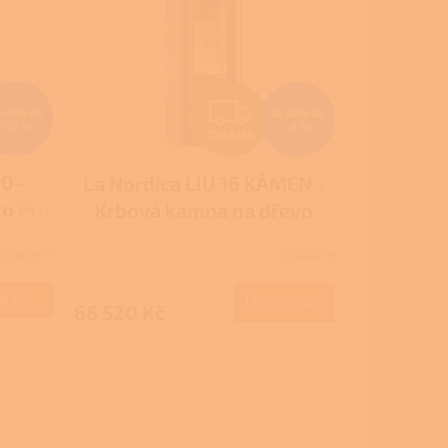
Z
0 555 Kč
72 304 Kč
–10 %
–8 %
ZDARMA
D
0 -
La Nordica LIU 16 KÁMEN -
A
vo
Pro
Krbová kamna na dřevo
R
20 778
Skladem
Skladem
M
M
DETAIL
Do košíku
66 520 Kč
A