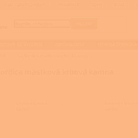
OBCHODNÍ PODMÍNKY
REKLAMACE
GDPR
BLOG
HLEDAT
DOTACE NA VYTÁPĚNÍ
FOTOVOLTAIKA
TEPELNÁ ČERPADLA
MNA
La Nordica mastková krbová kamna
Nordica mastková krbová kamna
Litinová krbová
Kachlová krbová
kamna
kamna