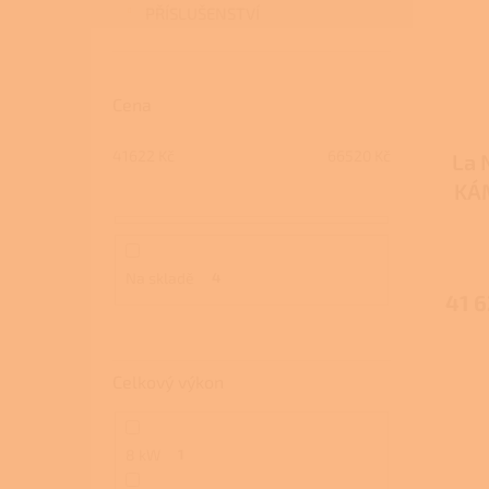
PŘÍSLUŠENSTVÍ
Cena
41622
Kč
66520
Kč
La 
KÁM
Na skladě
4
41 6
Celkový výkon
8 kW
1