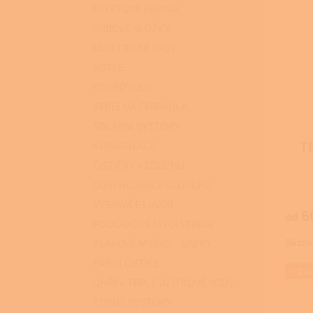
p
p
PELETOVÁ KAMNA
i
r
KRBOVÉ VLOŽKY
s
o
ELEKTRICKÉ KRBY
p
d
r
u
KOTLE
o
k
KOUŘOVODY
d
t
TEPELNÁ ČERPADLA
u
ů
SOLÁRNÍ SYSTÉMY
k
t
T
KLIMATIZACE
ů
D.S
ČISTIČKY VZDUCHU
Průmě
ODVLHČOVAČE VZDUCHU
hodno
vý
VYSAVAČE LAVOR
produ
6
od
je
vo
PODLAHOVÉ MYCÍ STROJE
3,0
Béžov
TLAKOVÉ MYČKY - VAPKY
z
5
PARNÍ ČISTIČE
hvězdi
+ Dá
OHŘEV TEPLÉ UŽITKOVÉ VODY
TOPNÉ SYSTÉMY