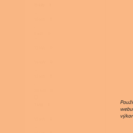
11 kW
1
10 kW
0
6 kW
0
13 kW
0
14 kW
0
12 kW
0
20 kW
0
Použí
7 kW
1
webu 
výkon
15 kW
0
0