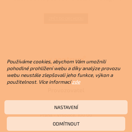
ZPĚT DO OBCHODU
Z
á
p
a
Používáme cookies, abychom Vám umožnili
t
pohodlné prohlížení webu a díky analýze provozu
í
webu neustále zlepšovali jeho funkce, výkon a
použitelnost. Více informací
zde
Provozovatel
RJ-Trading s.r.o.
NASTAVENÍ
Amurská 855/1,
Praha - Vršovice, 100 00
IČO: 03119319
ODMÍTNOUT
DIČ: CZ03119319