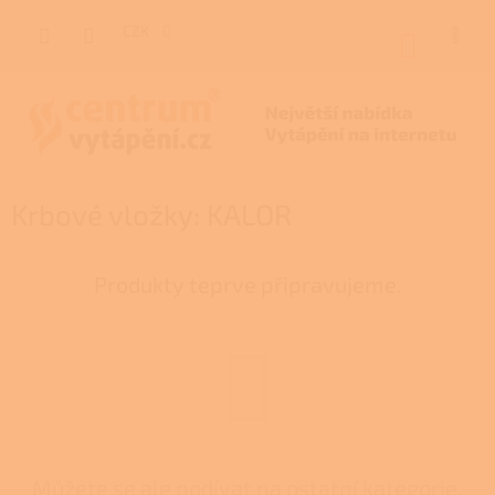
Přejít
na
CZK
NÁKUP
obsah
KOŠÍK
Krbové vložky: KALOR
Produkty teprve připravujeme.
Můžete se ale podívat na ostatní kategorie.