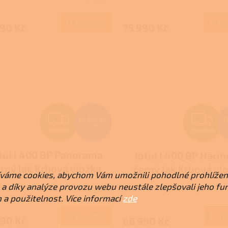
M
Do košíku
Do
990 Kč
75 990 Kč
A
A
Z
Z
69 690 Kč
7
–3 %
ZDARMA
ZDARMA
D
D
tul I 400 BP Panorama
Jotul I 400 BP Har
A
A
rný lak Krbová vložka
černý lak Krbová vl
váme cookies, abychom Vám umožnili pohodlné prohlížen
R
R
a díky analýze provozu webu neustále zlepšovali jeho fu
Skladem
 a použitelnost. Více informací
zde
M
Do košíku
Do
990 Kč
68 990 Kč
A
A