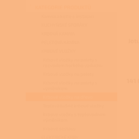
s
o
n
p
d
KATEGORIE PRODUKTŮ
e
r
u
l
Kamna a kotle s instalací
o
k
KUCHYŇSKÉ SPORÁKY
d
t
KRBOVÁ KAMNA
u
ů
Jot
k
PELETOVÁ KAMNA
t
KRBOVÉ VLOŽKY
ů
Krbové vložky na pelety s
rozvodem horkého vzduchu
Krbové vložky na pelety
141 
Krbové vložky na pelety s
výměníkem
Krbové vložky na dřevo
Teplovzdušné krbové vložky
Krbové vložky s teplovodním
výměníkem
Krbové sestavy
ELEKTRICKÉ KRBY