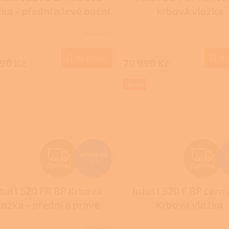
A
A
žka - přední a levé boční
krbová vložka
R
R
prosklení, černý lak
Skladem
M
Do košíku
Do
990 Kč
79 990 Kč
A
A
Akce
Z
Z
87 390 Kč
7
–3 %
ZDARMA
ZDARMA
D
D
tul I 520 FR BP Krbová
Jotul I 520 F BP čern
A
A
ložka - přední a pravé
Krbová vložka
R
R
ní prosklení, černý lak
Skladem