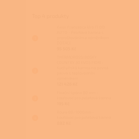
Top 4 produkty
Kalor Francesca Idro 17 DD
AUTO - Peletová kamna s
proroštováním a výměníkem
DOTACE
95 505 Kč
THERMOROSSI BOSKY
COUNTRY 30 EVO5 FIORI -
Kuchyňská kamna na pevná
paliva s teplovodním
výměníkem
121 426 Kč
Fixační spona 80 mm -
kouřovod pro peletová kamna
195 Kč
Roura 80/1000mm -
kouřovod pro peletová kamna
882 Kč