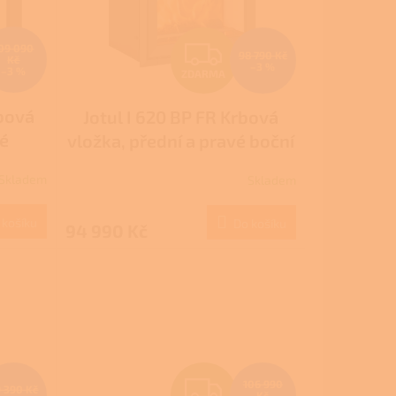
Z
09 090
98 790 Kč
Kč
–3 %
–3 %
ZDARMA
D
rbová
Jotul I 620 BP FR Krbová
A
né
vložka, přední a pravé boční
R
ak
prosklení, černý lak
Skladem
Skladem
M
M
 košíku
Do košíku
94 990 Kč
A
Z
106 990
 390 Kč
Kč