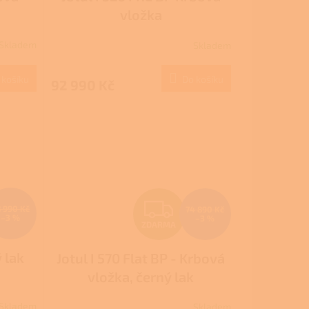
A
vložka
R
Skladem
Skladem
M
M
 košíku
Do košíku
92 990 Kč
A
Z
8 990 Kč
74 890 Kč
–3 %
–3 %
ZDARMA
D
ý lak
Jotul I 570 Flat BP - Krbová
A
vložka, černý lak
R
Skladem
Skladem