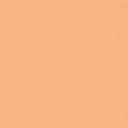
vlo
Cena
66990
Kč
141090
Kč
83 
Na skladě
14
Výrobce
ABX
14
Jo
HAAS+SOHN
9
v
boč
HS Flamingo s.r.o.
0