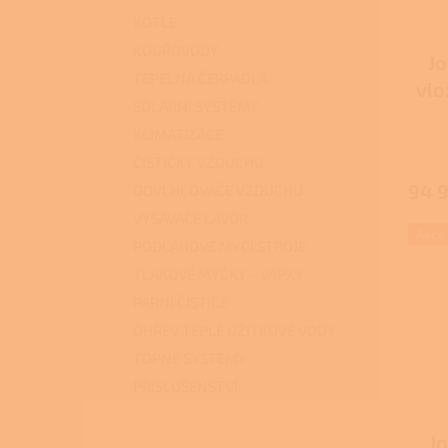
KOTLE
KOUŘOVODY
Jo
TEPELNÁ ČERPADLA
vlo
SOLÁRNÍ SYSTÉMY
KLIMATIZACE
ČISTIČKY VZDUCHU
94 
ODVLHČOVAČE VZDUCHU
VYSAVAČE LAVOR
Akce
PODLAHOVÉ MYCÍ STROJE
TLAKOVÉ MYČKY - VAPKY
PARNÍ ČISTIČE
OHŘEV TEPLÉ UŽITKOVÉ VODY
TOPNÉ SYSTÉMY
PŘÍSLUŠENSTVÍ
Jo