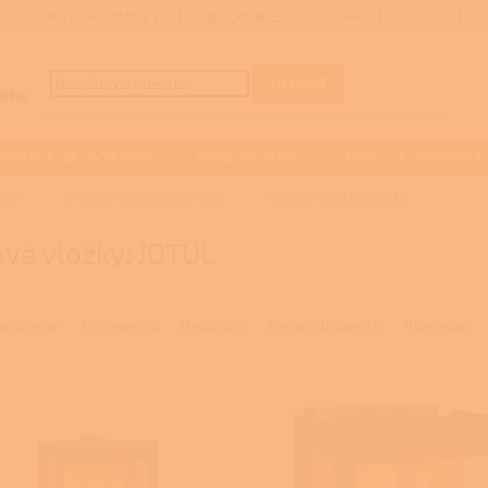
OBCHODNÍ PODMÍNKY
REKLAMACE
GDPR
BLOG
HLEDAT
DOTACE NA VYTÁPĚNÍ
FOTOVOLTAIKA
TEPELNÁ ČERPADLA
ŽKY
Krbové vložky na dřevo
Krbové vložky: JOTUL
vé vložky: JOTUL
učujeme
Nejlevnější
Nejdražší
Nejprodávanější
Abecedně