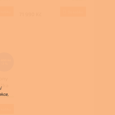
M
M
 košíku
Do košíku
71 990 Kč
A
1 690 Kč
–3 %
mony
ožka
í
nkce,
Skladem
M
 košíku