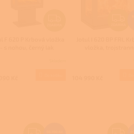
Z
Z
1
ZDARMA
ZDARMA
D
D
ul F 620 P Krbová vložka
Jotul I 620 BP FRL K
A
A
- s nohou, černý lak
vložka, trojstran
R
R
prosklení, černý l
Skladem
M
Do košíku
Do
090 Kč
104 990 Kč
A
A
Z
Z
98 790 Kč
89