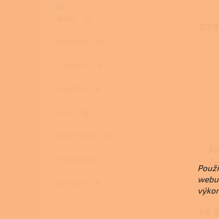
JOTUL
14
83 
KRATKI. PL
20
La Nordica
6
ROMOTOP
9
SCAN
18
SPARTHERM
33
Jo
THERMOROSSI
8
če
Použí
webu 
UNIFLAM
18
výkon
66 