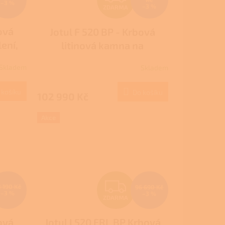
–3 %
–3 %
ZDARMA
D
ová
Jotul F 520 BP - Krbová
A
ení,
litinová kamna na
R
dřevo,černý lak
Skladem
Skladem
M
M
 košíku
Do košíku
102 990 Kč
A
Akce
Z
3 190 Kč
96 690 Kč
–3 %
–3 %
ZDARMA
D
ová
Jotul I 520 FRL BP Krbová