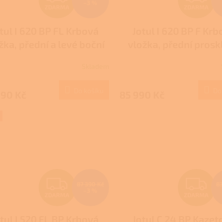
–3 %
ZDARMA
ZDARMA
D
D
tul I 620 BP FL Krbová
Jotul I 620 BP F Krb
A
A
žka, přední a levé boční
vložka, přední proskl
R
R
prosklení, černý lak
černý lak
Skladem
M
Do košíku
Do
990 Kč
85 990 Kč
A
A
Z
Z
87 390 Kč
8
–3 %
ZDARMA
ZDARMA
D
D
tul I 520 FL BP Krbová
Jotul C 24 BP Kazet