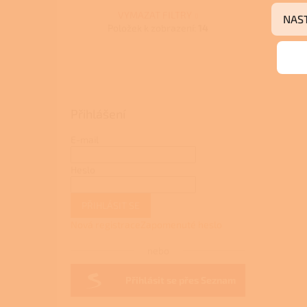
VYMAZAT FILTRY
NAS
Položek k zobrazení:
14
Přihlášení
E-mail
Heslo
PŘIHLÁSIT SE
Nová registrace
Zapomenuté heslo
nebo
Přihlásit se přes Seznam