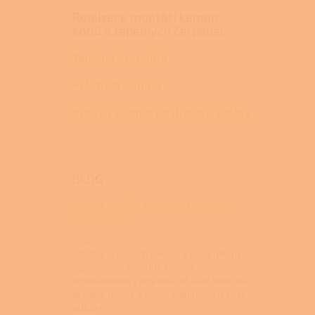
Realizace montáží kamen,
kotlů a tepelných čerpadel
Tepelná čerpadla
Peletová kamna
Krbová kamna na dřevo a pelety
BLOG
Jak na údržbu krbových kamen s
výměníkem?
22.4.2026
Údržba krbových kamen s výměníkem
vyžaduje pravidelné čištění
teplovodního výměníku od sazí, kontrolu
těsnění dvířek a revizi spalinových cest
odborní...