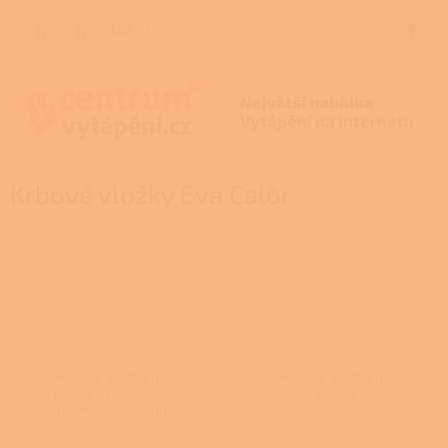
Přejít
na
CZK
NÁKUP
obsah
KOŠÍK
Krbové vložky Eva Calòr
Krbové vložky na
Krbové vložky na
pelety s rozvodem
pelety
horkého vzduchu