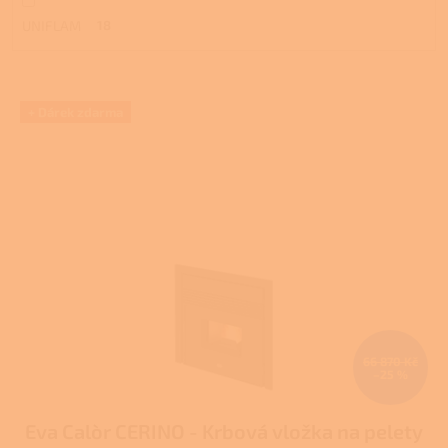
UNIFLAM
18
V
+ Dárek zdarma
ý
p
i
s
p
r
o
d
u
k
t
ů
66 870 Kč
–25 %
Eva Calòr CERINO - Krbová vložka na pelety