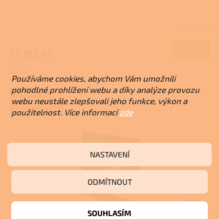
Skladem
DETAIL
50 152 Kč
Černá
Používáme cookies, abychom Vám umožnili
pohodlné prohlížení webu a díky analýze provozu
Novinka
webu neustále zlepšovali jeho funkce, výkon a
+ Dárek zdarma
použitelnost. Více informací
zde
NASTAVENÍ
ODMÍTNOUT
SOUHLASÍM
98 589 Kč