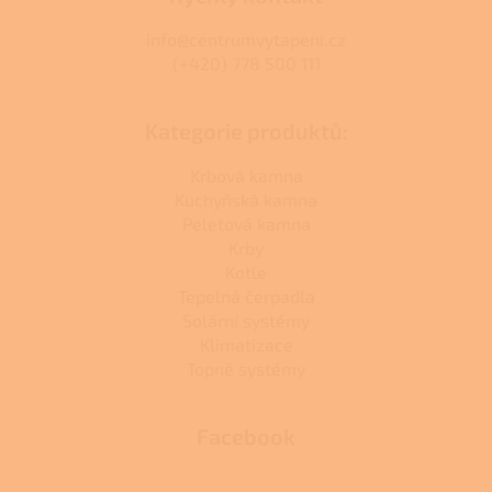
info@centrumvytapeni.cz
(+420) 778 500 111
Kategorie produktů:
Krbová kamna
Kuchyňská kamna
Peletová kamna
Krby
Kotle
Tepelná čerpadla
Solární systémy
Klimatizace
Topné systémy
Facebook