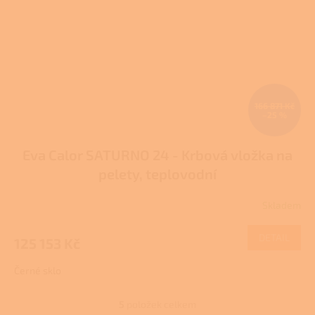
166 871 Kč
–25 %
Eva Calor SATURNO 24 - Krbová vložka na
pelety, teplovodní
Skladem
DETAIL
125 153 Kč
Černé sklo
5
položek celkem
O