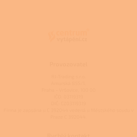
v
l
Z
á
á
d
p
a
a
c
t
í
í
p
r
v
k
Provozovatel
y
v
RJ-Trading s.r.o.
ý
Amurská 855/1,
p
Praha - Vršovice, 100 00
i
s
IČO: 03119319
u
DIČ: CZ03119319
Firma je zapsána u C 392044 vedená u Městského soudu v
Praze C 392044.
Rychlý kontakt