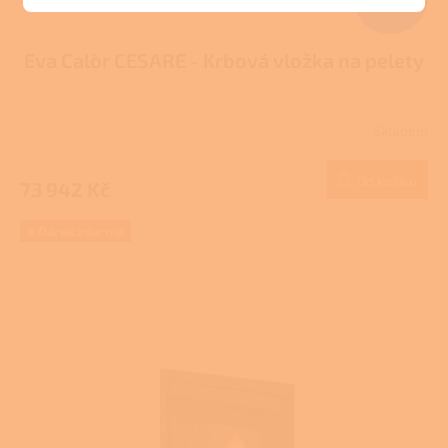
–25 %
Eva Calòr CESARE - Krbová vložka na pelety
Skladem
Do košíku
73 942 Kč
+ Dárek zdarma