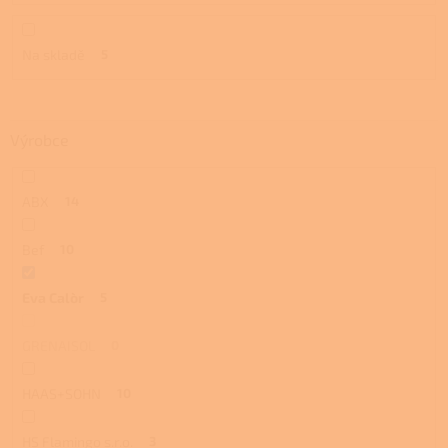
ů
Na skladě
5
Výrobce
ABX
14
Bef
10
Eva Calòr
5
GRENAISOL
0
HAAS+SOHN
10
HS Flamingo s.r.o.
3