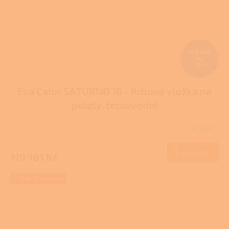
159 682
Kč
–25 %
Eva Calor SATURNO 18 - Krbová vložka na
pelety, teplovodní
Skladem
Do košíku
119 761 Kč
+ Dárek zdarma