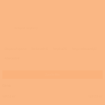
Krbové sestavy
Ř
a
Doporučujeme
Nejlevnější
Nejdražší
Nejprodávanější
z
e
Abecedně
n
í
p
Zavřít filtr
r
o
Cena
d
u
50152
Kč
125153
Kč
k
t