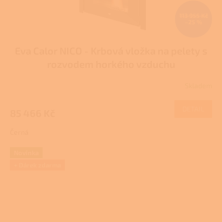
113 955 Kč
–25 %
Eva Calor NICO - Krbová vložka na pelety s
rozvodem horkého vzduchu
Skladem
DETAIL
85 466 Kč
Černá
Novinka
+ Dárek zdarma