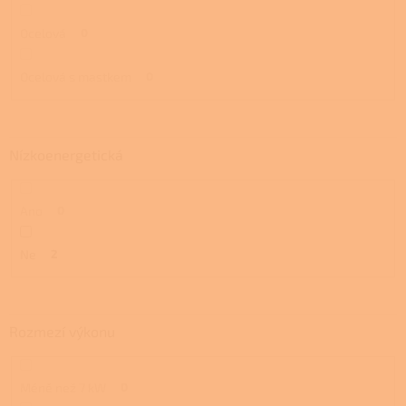
Ocelová
0
Ocelová s mastkem
0
Nízkoenergetická
Ano
0
Ne
2
Rozmezí výkonu
Méně než 7 kW
0