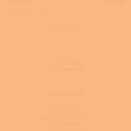
115 502 Kč
A
Bílá
Béžová
Bordó
5
položek celkem
O
v
l
Z
á
á
d
p
a
a
c
t
í
í
p
r
v
k
Provozovatel
y
v
RJ-Trading s.r.o.
ý
Amurská 855/1,
p
Praha - Vršovice, 100 00
i
s
IČO: 03119319
u
DIČ: CZ03119319