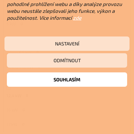
pohodlné prohlížení webu a díky analýze provozu
6 kW
0
webu neustále zlepšovali jeho funkce, výkon a
použitelnost. Více informací
zde
5 kW
0
4 kW
0
NASTAVENÍ
Dřevo 6,5 kW
0
ODMÍTNOUT
Pelety 11,2 kW
0
SOUHLASÍM
Pelety 11,2 kW
0
12,4 kW
1
16 kW
0
17 kW
0