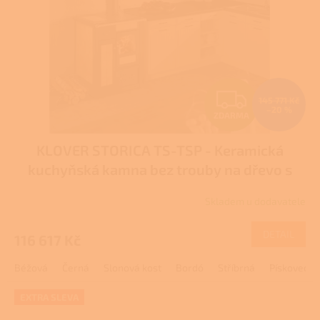
Z
145 771 Kč
–20 %
ZDARMA
D
KLOVER STORICA TS-TSP - Keramická
A
kuchyňská kamna bez trouby na dřevo s
R
výměníkem
Skladem u dodavatele
M
DETAIL
116 617 Kč
A
Béžová
Černá
Slonová kost
Bordó
Stříbrná
Pískovec
EXTRA SLEVA