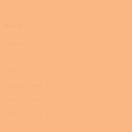
S externím přívodem
0
Materiál
Kachlová
1
Keramická
0
Litinová
4
Litinová keramická
2
Litinová s kachlemi
2
Litinová s mastkem
1
Ocel, šamot
0