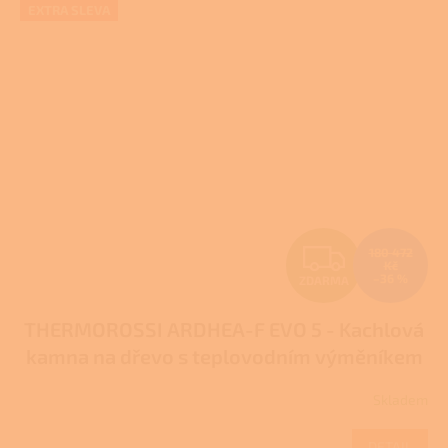
EXTRA SLEVA
Z
180 472
Kč
–36 %
ZDARMA
D
THERMOROSSI ARDHEA-F EVO 5 - Kachlová
A
kamna na dřevo s teplovodním výměníkem
R
Skladem
M
DETAIL