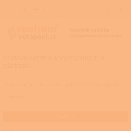
Přejít
na
CZK
NÁKUP
obsah
KOŠÍK
Krbová kamna s výměníkem a
plotnou
Ř
a
Doporučujeme
Nejlevnější
Nejdražší
Nejprodávanější
z
e
Abecedně
n
í
p
Zavřít filtr
r
o
Cena