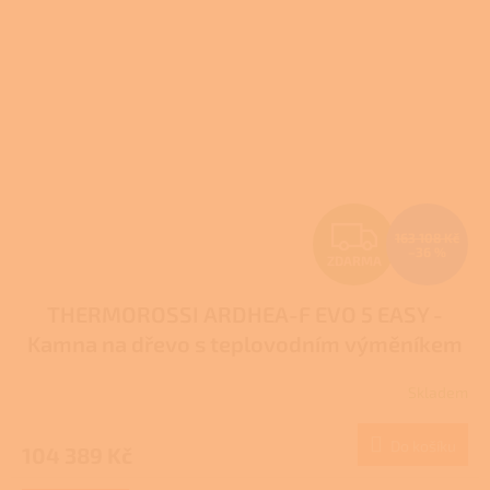
Z
163 108 Kč
–36 %
ZDARMA
D
THERMOROSSI ARDHEA-F EVO 5 EASY -
A
Kamna na dřevo s teplovodním výměníkem
R
Skladem
M
Do košíku
104 389 Kč
A