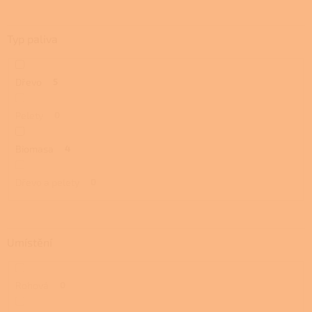
Typ paliva
Dřevo
5
Pelety
0
Biomasa
4
Dřevo a pelety
0
Umístění
Rohová
0