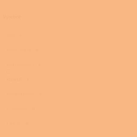
Výrobce
ABX
0
HAAS+SOHN
0
HS FLAMINGO
0
KLOVER
1
KVS MORAVIA
0
La Nordica
0
LINCAR
0