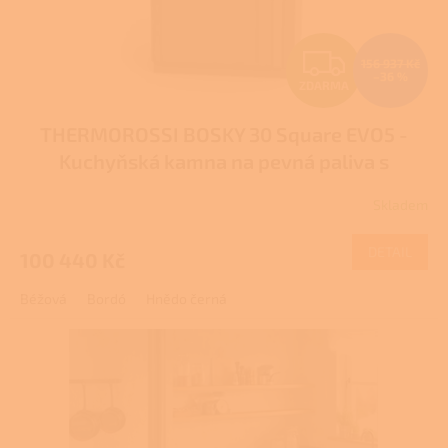
Z
156 937 Kč
–36 %
ZDARMA
D
THERMOROSSI BOSKY 30 Square EVO5 -
A
Kuchyňská kamna na pevná paliva s
R
teplovodním výměníkem
Skladem
M
DETAIL
100 440 Kč
A
Béžová
Bordó
Hnědo černá