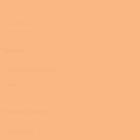
7,1 - 10 kW
0
10,1 kW a více
5
Spalování
Terciární (terciální, dvojí)
2
Dvojí
2
Teplovodní výměník
S výměníkem
5