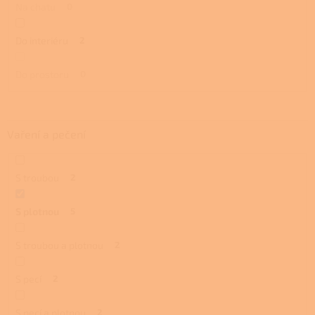
Na chatu
0
Do interiéru
2
Do prostoru
0
Vaření a pečení
S troubou
2
S plotnou
5
S troubou a plotnou
2
S pecí
2
S pecí a plotnou
2