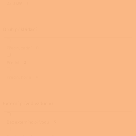
23,0 kW
1
Druh přikládání
Přední, zadní
0
Přední
2
Přední, horní
0
Externí přívod vzduchu
Bez externího přívodu
5