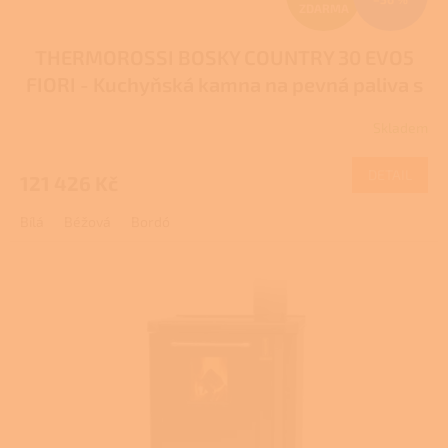
ZDARMA
D
THERMOROSSI BOSKY COUNTRY 30 EVO5
A
FIORI - Kuchyňská kamna na pevná paliva s
R
teplovodním výměníkem
Skladem
Průměrné
M
hodnocení
produktu
DETAIL
121 426 Kč
A
je
1,0
Bílá
Béžová
Bordó
z
5
hvězdiček.