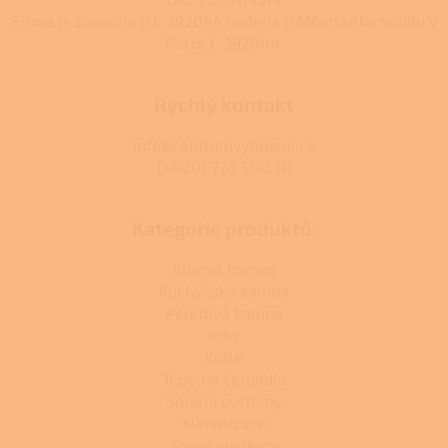
Firma je zapsána u C 392044 vedená u Městského soudu v
Praze C 392044.
Rychlý kontakt
info@centrumvytapeni.cz
(+420) 778 500 111
Kategorie produktů:
Krbová kamna
Kuchyňská kamna
Peletová kamna
Krby
Kotle
Tepelná čerpadla
Solární systémy
Klimatizace
Topné systémy