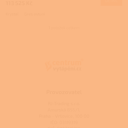
DETAIL
113 525 Kč
A
Krystal
Gres ostuni
1
položek celkem
O
v
l
Z
á
á
d
p
a
a
c
t
í
í
p
r
v
k
Provozovatel
y
v
RJ-Trading s.r.o.
ý
Amurská 855/1,
p
Praha - Vršovice, 100 00
i
s
IČO: 03119319
u