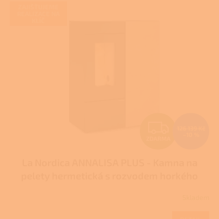
V
ZAJIŠŤUJEME
ý
REALIZACE NA
KLÍČ
p
i
s
p
r
o
d
u
k
t
Z
ů
126 139 Kč
–10 %
ZDARMA
D
La Nordica ANNALISA PLUS - Kamna na
A
pelety hermetická s rozvodem horkého
R
vzduchu
Skladem
M