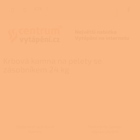
Přejít
na
CZK
NÁKUP
obsah
KOŠÍK
Krbová kamna na pelety se
zásobníkem 24 kg
Dotovaná peletová
Kamna na pelety
kamna
teplovzdušná