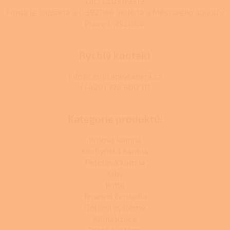
DIČ: CZ03119319
Firma je zapsána u C 392044 vedená u Městského soudu v
Praze C 392044.
Rychlý kontakt
info@centrumvytapeni.cz
(+420) 778 500 111
Kategorie produktů:
Krbová kamna
Kuchyňská kamna
Peletová kamna
Krby
Kotle
Tepelná čerpadla
Solární systémy
Klimatizace
Topné systémy