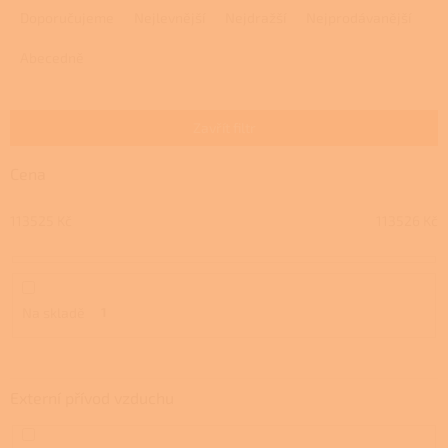
a
Doporučujeme
Nejlevnější
Nejdražší
Nejprodávanější
z
e
Abecedně
n
í
p
Zavřít filtr
r
o
Cena
d
u
113525
Kč
113526
Kč
k
t
ů
Na skladě
1
Externí přívod vzduchu