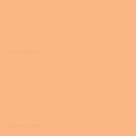
180 cm
0
80 cm
0
Rozmezí výkonu
Méně než 7 kW
0
7,1 - 10 kW
0
10,1 kW a více
1
Teplovodní výměník