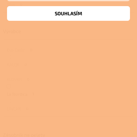
Slim
0
SOUHLASÍM
Výrobce
Eva Calòr
0
KALOR
0
KLOVER
0
La Nordica
1
LINCAR
0
Zásobník na pelety