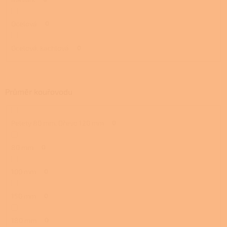
Ocelová
0
Ocelová, kachlová
0
Průměr kouřovodu
Pelety 80 mm, Dřevo 120 mm
0
80 mm
0
100 mm
0
150 mm
0
180 mm
0