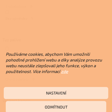
S výměníkem
0
Bez výměníku
1
Typ paliva
Používáme cookies, abychom Vám umožnili
Pelety
1
pohodlné prohlížení webu a díky analýze provozu
webu neustále zlepšovali jeho funkce, výkon a
Biomasa
1
použitelnost. Více informací
zde
Dřevo a pelety
0
NASTAVENÍ
Velikost kamen
ODMÍTNOUT