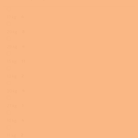
17 kg
4
20 kg
8
29 kg
4
15 kg
11
13 kg
2
30 kg
4
27 kg
1
10 kg
4
11 kg
2