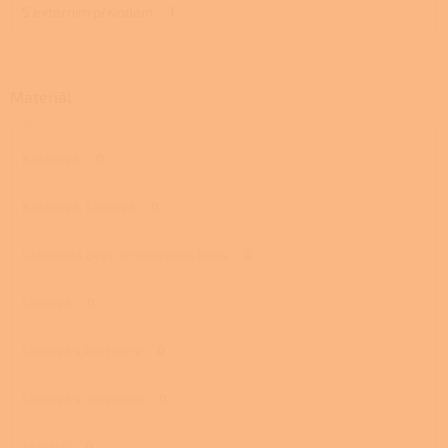
S externím přívodem
1
Materiál
Kachlová
0
Kachlová, Litinová
0
Lakovaná ocel, smaltovaná litina
0
Litinová
0
Litinová s kachlemi
0
Litinová s mastkem
0
Mastek
0