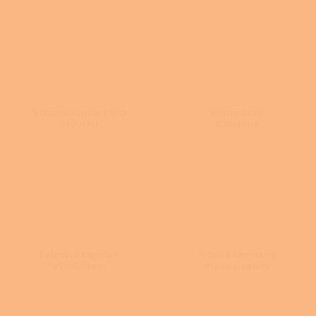
S rozvodem horkého
Hermeticky
vzduchu
uzavřená
Peletová kamna s
Krbová kamna na
výměníkem
dřevo a pelety
Ř