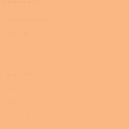
Průměr kouřovodu
Pelety 80 mm, Dřevo 120 mm
0
120 mm
0
125 mm
0
130 mm
0
150 mm
227
160 mm
0
180 mm
0
200 mm
0