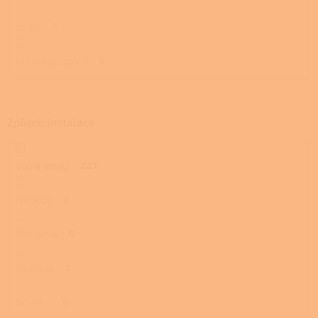
Zadní
0
Horní uprostřed
0
Způsob instalace
Volně stojící
227
Na noze
0
Sloupová
0
Závěsná
0
Do rohu
0