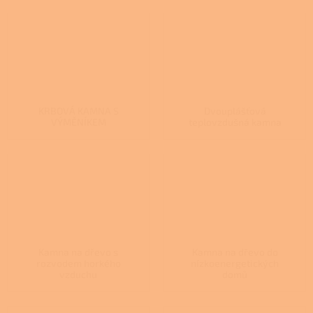
KRBOVÁ KAMNA S
Dvouplášťová
VÝMĚNÍKEM
teplovzdušná kamna
Kamna na dřevo s
Kamna na dřevo do
rozvodem horkého
nízkoenergetických
vzduchu
domů