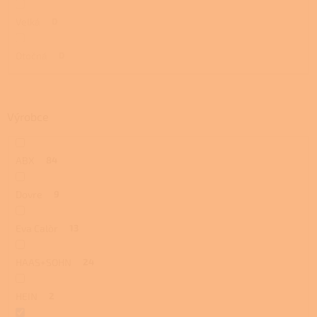
Velká
0
Otočná
0
Výrobce
ABX
84
Dovre
9
Eva Calòr
13
HAAS+SOHN
24
HEIN
2