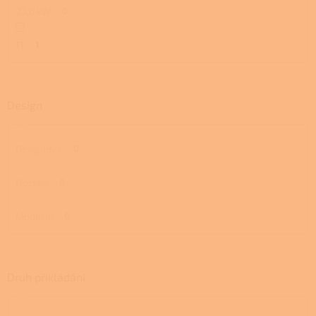
23,0 kW
0
11
1
Design
Designová
0
Norská
0
Moderní
0
Druh přikládání