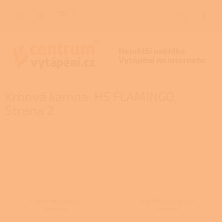
Přejít
na
CZK
NÁKUP
obsah
KOŠÍK
Krbová kamna: HS FLAMINGO
,
Strana 2
Litinová krbová
Kachlová krbová
kamna
kamna