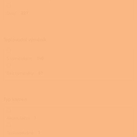
Dvojí
227
Teplovodní výměník
S výměníkem
140
Bez výměníku
87
Typ kamen
Akumulační
1
Teplovzdušná
1