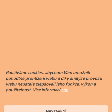
Do interiéru
227
Do prostoru
0
Na stavbu
0
Na terasu
0
Do maringotky
0
Na chalupu
0
Používáme cookies, abychom Vám umožnili
pohodlné prohlížení webu a díky analýze provozu
Vaření a pečení
webu neustále zlepšovali jeho funkce, výkon a
použitelnost. Více informací
zde
S troubou
0
NASTAVENÍ
S plotnou
0