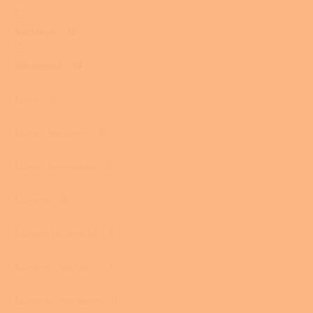
Kachlová
15
Keramická
15
Litina
0
Litina s kachlemi
0
Litina s keramikou
0
Litinová
0
Litinová keramická
0
Litinová s kachlemi
0
Litinová s mastkem
0