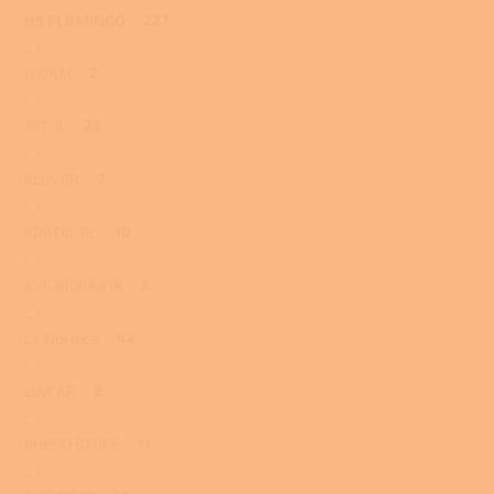
HS FLAMINGO
227
HWAM
2
JOTUL
23
KLOVER
7
KRATKI. PL
10
KVS MORAVIA
2
La Nordica
42
LINCAR
8
PHEBO STUFE
11