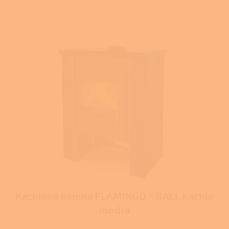
V
ý
p
i
s
p
r
o
d
u
k
t
ů
Kachlová kamna FLAMINGO ® BALI, kachle
modrá