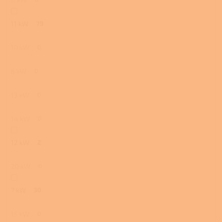
11 kW
79
10 kW
0
6 kW
0
13 kW
0
14 kW
0
12 kW
2
20 kW
0
7 kW
30
15 kW
0