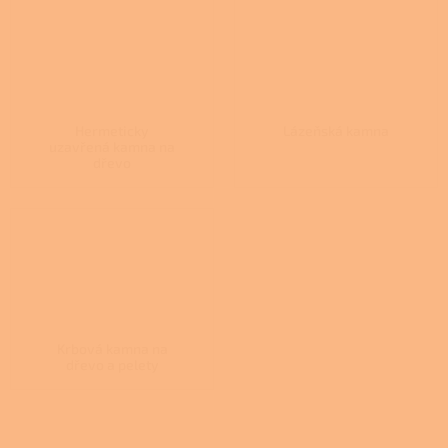
Hermeticky
Lázeňská kamna
uzavřená kamna na
dřevo
Krbová kamna na
dřevo a pelety
Ř