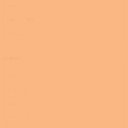
Pelety
0
Biomasa
227
Dřevo a pelety
0
Umístění
Rohová
0
Do dílny
0
Do garáže
0
Na chatu
0