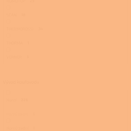
ROMOTOP
29
SCAN
18
THERMOROSSI
34
THORMA
1
VERNER
3
Vývod kouřovodu
Horní
226
Horní, zadní
0
Horní/zadní
1