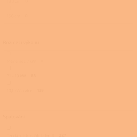
180 cm
0
150 cm
0
Rozmezí výkonu
Méně než 7 kW
0
7,1 - 10 kW
88
10,1 kW a více
139
Spalování
Terciární (terciální, dvojí)
227