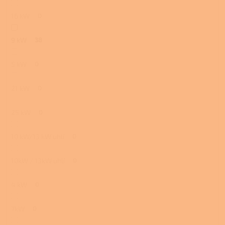
16 kW
0
9 kW
38
5 kW
0
21 kW
0
25 kW
0
10 kW/13 kW uhlí
0
10kW / 13kW uhlí
0
4 kW
0
7kW
0