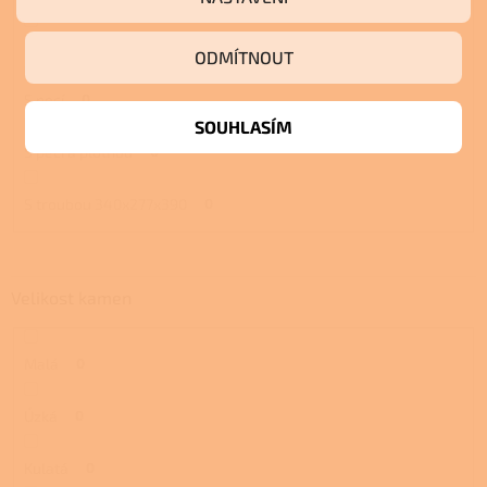
S troubou a plotnou
0
ODMÍTNOUT
S pecí
0
SOUHLASÍM
S pecí a plotnou
0
S troubou 340x277x390
0
Velikost kamen
Malá
0
Úzká
0
Kulatá
0