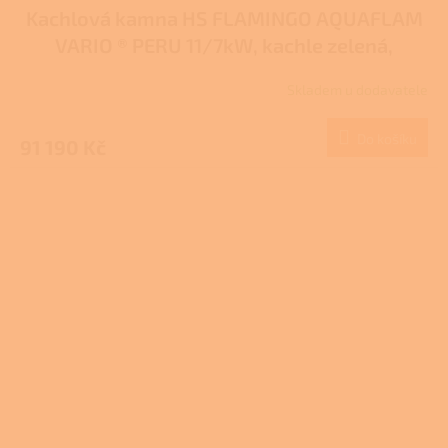
Kachlová kamna HS FLAMINGO AQUAFLAM
VARIO ® PERU 11/7kW, kachle zelená,
elektronická regulace
Skladem u dodavatele
Do košíku
91 190 Kč