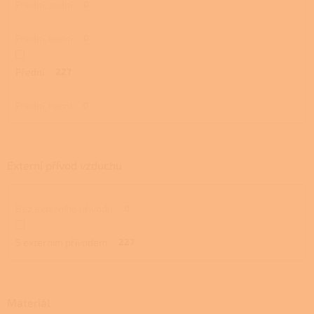
Přední, zadní
0
Přední, boční
0
Přední
227
Přední, horní
0
Externí přívod vzduchu
Bez externího přívodu
0
S externím přívodem
227
Materiál