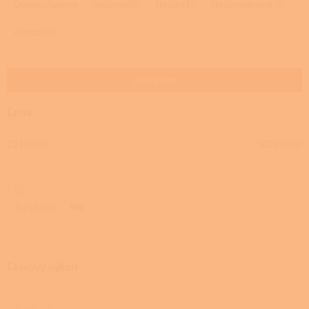
a
Doporučujeme
Nejlevnější
Nejdražší
Nejprodávanější
z
e
Abecedně
n
í
p
Zavřít filtr
r
o
Cena
d
u
23390
Kč
102390
Kč
k
t
ů
Na skladě
150
Celkový výkon
8 kW
0