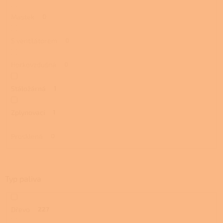
Mastek
0
S ventilátorem
0
Horkovzdušná
0
Stáložárná
1
Zplynovací
1
Prosklená
0
Typ paliva
Dřevo
227