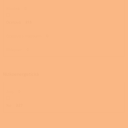
Mastek
0
Ocelová
213
Ocelová s mastkem
0
Pískovec
0
Nízkoenergetická
Ano
0
Ne
227