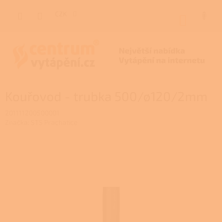
Přejít
na
CZK
NÁKUP
obsah
KOŠÍK
Kouřovod - trubka 500/ø120/2mm
201111200500001
Značka:
STS Prachatice