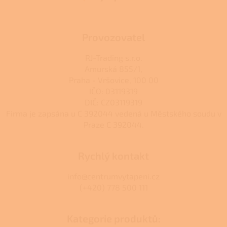
í
Provozovatel
RJ-Trading s.r.o.
Amurská 855/1,
Praha - Vršovice, 100 00
IČO: 03119319
DIČ: CZ03119319
Firma je zapsána u C 392044 vedená u Městského soudu v
Praze C 392044.
Rychlý kontakt
info@centrumvytapeni.cz
(+420) 778 500 111
Kategorie produktů: