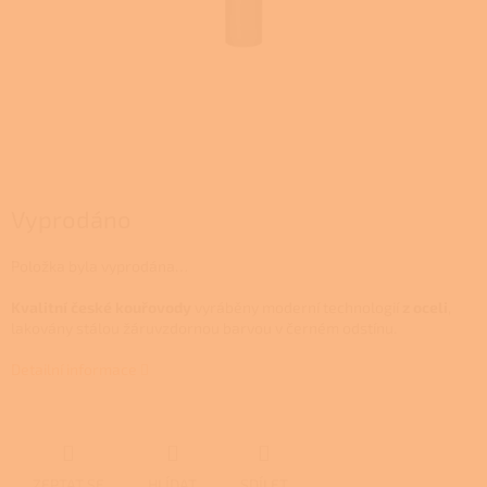
Vyprodáno
Položka byla vyprodána…
Kvalitní české kouřovody
vyráběny moderní technologií
z oceli
,
lakovány stálou žáruvzdornou barvou v černém odstínu.
Detailní informace
ZEPTAT SE
HLÍDAT
SDÍLET