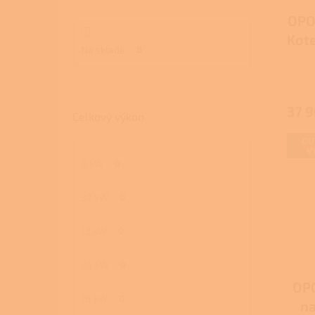
OPO
Kote
Na skladě
8
37 
Celkový výkon
DO
V
8 kW
0
32 kW
0
13 kW
0
24 kW
0
OP
18 kW
0
na