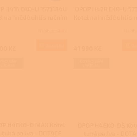
P H416 EKO-U 1573184U
OPOP H420 EKO-U 57
l na hnědé uhlí s ručním
Kotel na hnědé uhlí s 
přikládáním
přikládáním
Na objednávku
Na ob
Do košíku
Do
900 Kč
41 990 Kč
TACI VÁM
DOTACI VÁM
YŘÍDÍME
VYŘÍDÍME
OP H4EKO-D MAX Kotel
OPOP H4EKO-DS Kote
 tuhá paliva - DOTACE
tuhá paliva - DOT