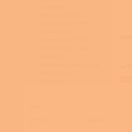
r
u
KLIMATIZACE
o
k
ČISTIČKY VZDUCHU
d
t
u
ů
ODVLHČOVAČE VZDUCHU
k
VYSAVAČE LAVOR
t
KOM
PODLAHOVÉ MYCÍ STROJE
ů
TLAKOVÉ MYČKY - VAPKY
PARNÍ ČISTIČE
OHŘEV TEPLÉ UŽITKOVÉ VODY
11
od
TOPNÉ SYSTÉMY
Akce
PŘÍSLUŠENSTVÍ
Cena
37700
Kč
163989
Kč