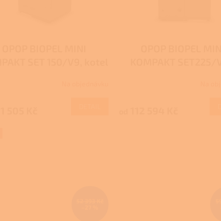
OPOP BIOPEL MINI
OPOP BIOPEL MIN
PAKT SET 150/V9, kotel
KOMPAKT SET225/V
na pelety - DOTACE
Kotel na pelety - DO
Na objednávku
Na ob
NZÚ/NZÚ LIGHT
Nová zelená úspor
Kotlíkové dotac
DETAIL
1 505 Kč
112 594 Kč
od
52 393 Kč
5
–27 %