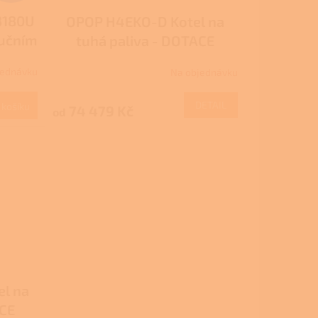
3180U
OPOP H4EKO-D Kotel na
ručním
tuhá paliva - DOTACE
NZÚ/NZÚ LIGHT
jednávku
Na objednávku
DETAIL
 košíku
74 479 Kč
od
l na
ACE