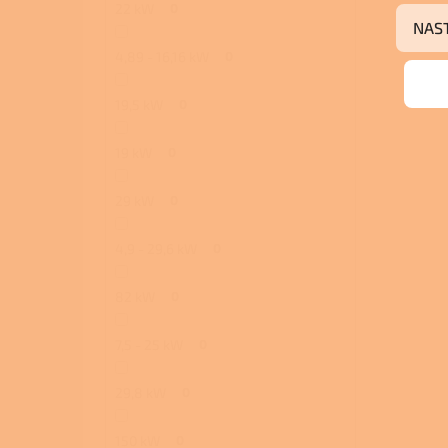
22 kW
0
NAS
4,89 - 16,16 kW
0
19,5 kW
0
19 kW
0
29 kW
0
4,9 - 29,6 kW
0
82 kW
0
7,5 - 25 kW
0
29,8 kW
0
150 kW
0