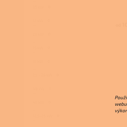
35 kW
0
12 kW
0
1
od
20 kW
0
15 kW
0
16 kW
0
7,5 - 28 kW
0
48 kW
0
Použí
45 kW
0
webu 
výkon
12,5-25 kW
0