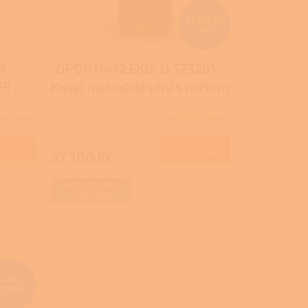
52 393 Kč
–28 %
I
OPOP H412 EKO-U 573261 -
9 -
Kotel na hnědé uhlí s ručním
TACE
přikládáním
jednávku
Na objednávku
ám,
e
DETAIL
Do košíku
37 700 Kč
DOTACI VÁM
VYŘÍDÍME
9 411 Kč
–29 %