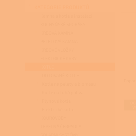
n
KATEGORIE PRODUKTŮ
e
l
Kamna a kotle s instalací
KUCHYŇSKÉ SPORÁKY
KRBOVÁ KAMNA
PELETOVÁ KAMNA
KRBOVÉ VLOŽKY
ELEKTRICKÉ KRBY
KOTLE
Ř
DOTOVANÉ KOTLE
a
Dopor
Kotle na pelety a biomasu
z
Kotle na tuhá paliva
e
V
n
Plynové kotle
DO
ý
í
V
Elektrické kotle
p
p
KOUŘOVODY
i
r
s
o
TEPELNÁ ČERPADLA
p
d
SOLÁRNÍ SYSTÉMY