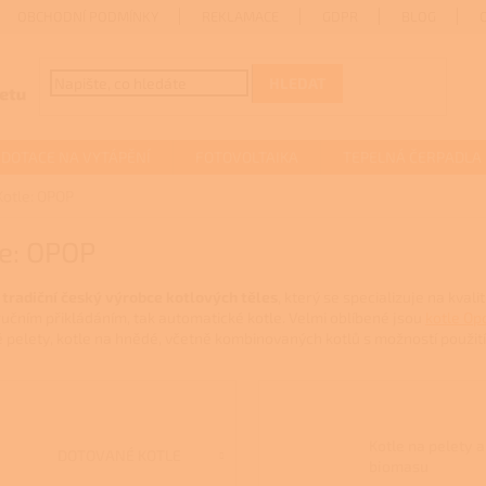
OBCHODNÍ PODMÍNKY
REKLAMACE
GDPR
BLOG
HLEDAT
DOTACE NA VYTÁPĚNÍ
FOTOVOLTAIKA
TEPELNÁ ČERPADLA
Kotle: OPOP
le: OPOP
 tradiční český výrobce kotlových těles
, který se specializuje na kval
 ručním přikládáním, tak automatické kotle. Velmi oblíbené jsou
kotle Op
 pelety, kotle na hnědé, včetně kombinovaných kotlů s možností použití 
Kotle na pelety a
DOTOVANÉ KOTLE
biomasu