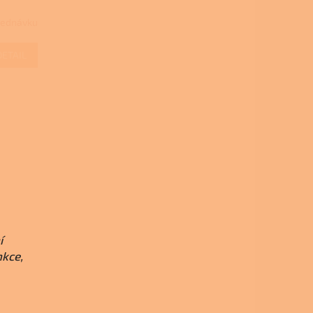
jednávku
DETAIL
í
nkce,