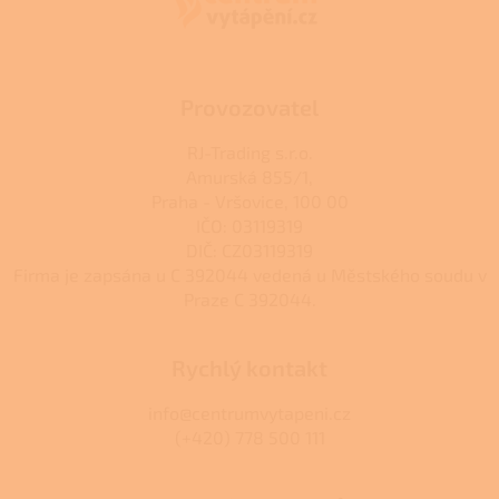
t
í
Provozovatel
RJ-Trading s.r.o.
Amurská 855/1,
Praha - Vršovice, 100 00
IČO: 03119319
DIČ: CZ03119319
Firma je zapsána u C 392044 vedená u Městského soudu v
Praze C 392044.
Rychlý kontakt
info@centrumvytapeni.cz
(+420) 778 500 111