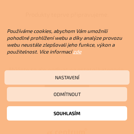
Produkty teprve připravujeme.
Používáme cookies, abychom Vám umožnili
pohodlné prohlížení webu a díky analýze provozu
webu neustále zlepšovali jeho funkce, výkon a
použitelnost. Více informací
zde
Můžete se ale podívat na ostatní kategorie.
NASTAVENÍ
ZPĚT DO OBCHODU
ODMÍTNOUT
Z
SOUHLASÍM
á
p
a