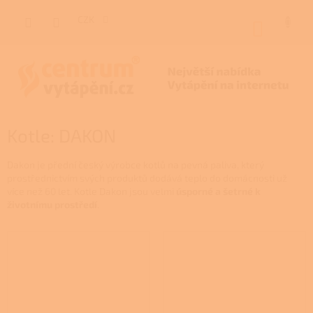
Přejít
na
CZK
NÁKUP
obsah
KOŠÍK
Kotle: DAKON
Dakon je přední český výrobce kotlů na pevná paliva, který
prostřednictvím svých produktů dodává teplo do domácnosti už
více než 60 let. Kotle Dakon jsou velmi
úsporné a šetrné k
životnímu prostředí
.