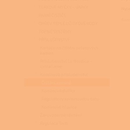
TLAKOVÉ MYČKY - VAPKY
Nylo
PARNÍ ČISTIČE
Rozm
OHŘEV TEPLÉ UŽITKOVÉ VODY
TOPNÉ SYSTÉMY
PŘÍSLUŠENSTVÍ
Kartáče na čištění peletových
kamen
Příslušenství La Nordica -
Extraflame
Komínové příslušenství
Čištění komínů
Komínová dvířka
Regulátory komínového tahu
Komínové hlavice
Žáruvzdorné těsnění
Regulace Tech