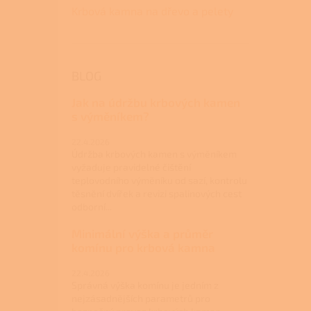
Krbová kamna na dřevo a pelety
BLOG
Jak na údržbu krbových kamen
s výměníkem?
22.4.2026
Údržba krbových kamen s výměníkem
vyžaduje pravidelné čištění
teplovodního výměníku od sazí, kontrolu
těsnění dvířek a revizi spalinových cest
odborní...
Minimální výška a průměr
komínu pro krbová kamna
22.4.2026
Správná výška komínu je jedním z
nejzásadnějších parametrů pro