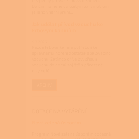
bezpečný provoz krbových kamen.
Dalším neméně důležitým parametrem
je jeho vnitřní prům...
Jak udělat přívod vzduchu ke
krbovým kamnům
9.3.2026
Každá krbová kamna potřebují ke
správnému hoření dostatek spalovacího
vzduchu. Zatímco dříve byl přísun
vzduchu do domů zajištěn přirozeně –
díky netě...
ARCHIV
DOTACE NA VYTÁPĚNÍ
Nová zelená úsporám
Program Nová zelená úsporám dočasně