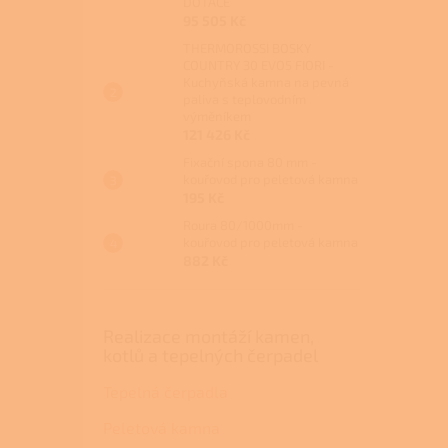
DOTACE
95 505 Kč
THERMOROSSI BOSKY
COUNTRY 30 EVO5 FIORI -
Kuchyňská kamna na pevná
paliva s teplovodním
výměníkem
121 426 Kč
Fixační spona 80 mm -
kouřovod pro peletová kamna
195 Kč
Roura 80/1000mm -
kouřovod pro peletová kamna
882 Kč
Realizace montáží kamen,
kotlů a tepelných čerpadel
Tepelná čerpadla
Peletová kamna