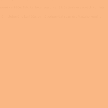
nové kartáče:
Tyto kartáče jsou určené k čištění nerezových komínů.
ěr nylobového kartáče, by měl odpovídat rozměru Vašeho komínu.