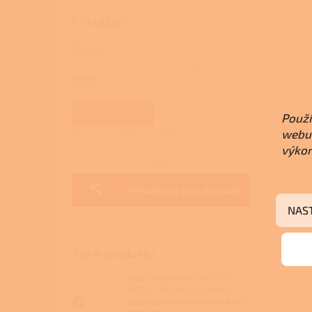
Přihlášení
E-mail
Heslo
PŘIHLÁSIT SE
Použí
webu 
Nová registrace
Zapomenuté heslo
výkon
nebo
Přihlásit se přes Seznam
NAS
Top 4 produkty
Kalor Francesca Idro 17 DD
AUTO - Peletová kamna s
proroštováním a výměníkem