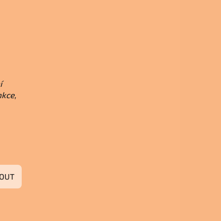
í
nkce,
OUT