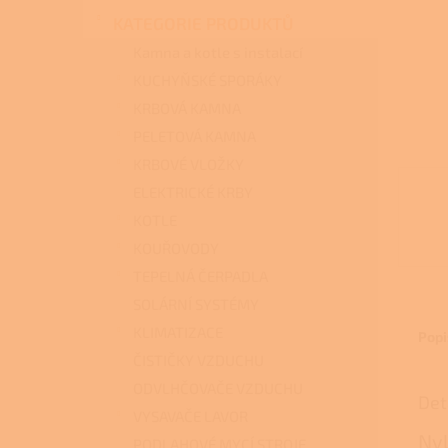
n
KATEGORIE PRODUKTŮ
e
l
Kamna a kotle s instalací
KUCHYŇSKÉ SPORÁKY
KRBOVÁ KAMNA
PELETOVÁ KAMNA
KRBOVÉ VLOŽKY
ELEKTRICKÉ KRBY
KOTLE
KOUŘOVODY
TEPELNÁ ČERPADLA
SOLÁRNÍ SYSTÉMY
KLIMATIZACE
Popi
ČISTIČKY VZDUCHU
ODVLHČOVAČE VZDUCHU
Det
VYSAVAČE LAVOR
Nyl
PODLAHOVÉ MYCÍ STROJE