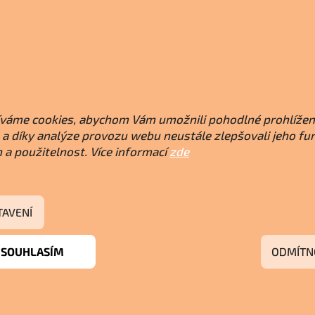
váme cookies, abychom Vám umožnili pohodlné prohlížen
a díky analýze provozu webu neustále zlepšovali jeho fu
 a použitelnost. Více informací
zde
TAVENÍ
SOUHLASÍM
ODMÍTN