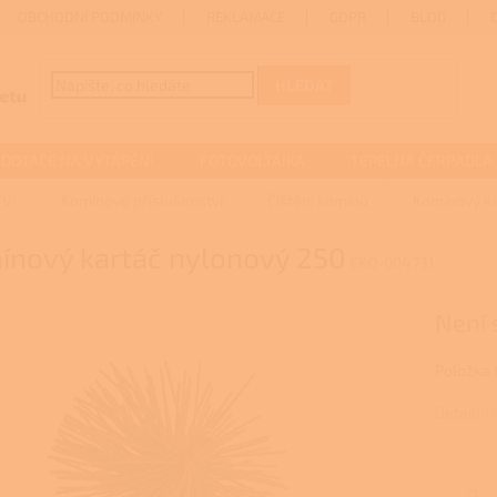
OBCHODNÍ PODMÍNKY
REKLAMACE
GDPR
BLOG
HLEDAT
DOTACE NA VYTÁPĚNÍ
FOTOVOLTAIKA
TEPELNÁ ČERPADLA
VÍ
Komínové příslušenství
Čištění komínů
Komínový ka
ínový kartáč nylonový 250
EKO-004731
Není
Položka
Detailní