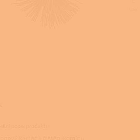
TISK
s
ailní popis produktu
onový kartáč k čištění komínu